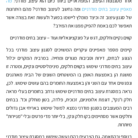
אחד מסגנונות העיצוב הפופולאריים ביותר כיום הוא עיצוב מודרני.
מה
מאפיין עיצוב בתים מודרניים
ומה נחשב לעיצוב מודרני? מהם היתרונות
של סגנון עיצוב זה וכיצד מומלץ ליישמו בפועל ולעשות זאת בצורה אשר
תאפשר לכם באמת להפיק ממנו את המירב?
קווים נקיים וחלקים, דגש על פונקציונאליות ועוד – עיצוב בתים מודרניים
קיימים מספר מאפיינים עיקריים המשויכים לסגנון עיצוב מודרני בכל
הנוגע לבתים, דירות וסביבות מגורים ומחייה. במרבית המקרים יכלול
עיצוב בתים מודרני שימוש בקווים חלקים, מינימליסטיים ונקיים, ומטרה זו
מושגת הן באמצעות האופן בו המשטחים השונים של הבית מאורגנים
ונפגשים אחד עם השני והן באמצעות החומרים בהם עושים שימוש. לכן,
נראה במסגרת עיצוב בתים מודרניים שימוש נרחב בחומרים בעלי מראה
חלק ו"נקי", דוגמת אלומיניום, זכוכית, פלדה, בטון מוחלק וכד'. בבתים
רבים המעוצבים בסגנון מודרני נמצא למשל שימוש באריחי אבן גדולים
וחלקים אשר מסתיימים בקו חלק ונקי, בלי יותר מדי פרטים ובלי "מניירות"
מיותרות.
בנוסף ובהתאמה, גם הצבעים בהם נעשה שימוש במסגרת עיצוב מודרני