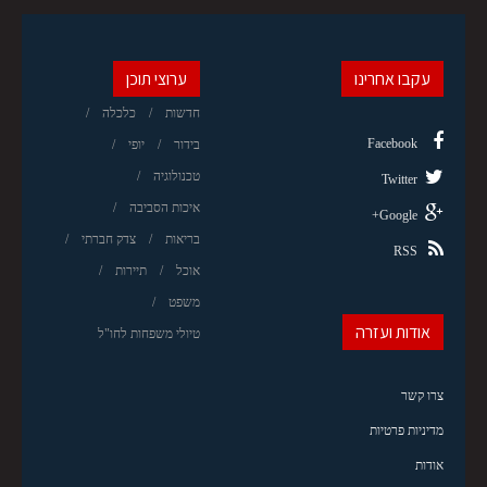
עקבו אחרינו
ערוצי תוכן
חדשות
כלכלה
Facebook
בידור
יופי
טכנולוגיה
Twitter
איכות הסביבה
Google+
בריאות
צדק חברתי
RSS
אוכל
תיירות
משפט
אודות ועזרה
טיולי משפחות לחו"ל
צרו קשר
מדיניות פרטיות
אודות