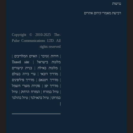
נגישות
רכישת מאמרי קידום אתרים
Copyright © 2010-2025 The-
Pulse Communications LTD. All
rights reserved
|
חידות
|
זנזיבר
|
האיים המלדיבים
|
מלונות בישראל
|
Travel site
|
מלונות באילת
|
בניית קישורים
|
מדריך דובאי
|
ערי בירה בעולם
|
מדריך ויטנאם
|
מדריך פיליפינים
|
מדריך יפן
|
סקירת מוצרי חשמל
|
טיול במזרח
|
המזרח הרחוק
|
טיול
במרוקו
|
טיול בתאילנד
|
טיול בהולנד
|