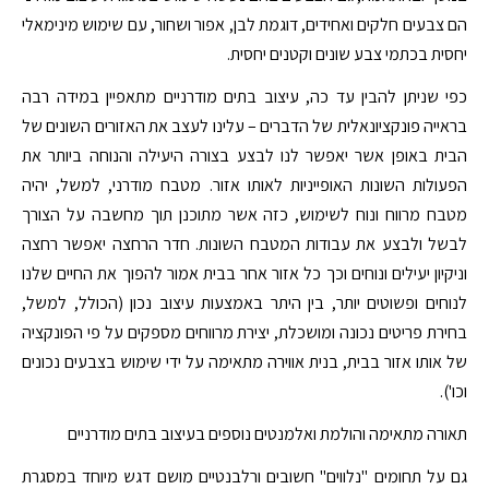
הם צבעים חלקים ואחידים, דוגמת לבן, אפור ושחור, עם שימוש מינימאלי
יחסית בכתמי צבע שונים וקטנים יחסית.
כפי שניתן להבין עד כה, עיצוב בתים מודרניים מתאפיין במידה רבה
בראייה פונקציונאלית של הדברים – עלינו לעצב את האזורים השונים של
הבית באופן אשר יאפשר לנו לבצע בצורה היעילה והנוחה ביותר את
הפעולות השונות האופייניות לאותו אזור. מטבח מודרני, למשל, יהיה
מטבח מרווח ונוח לשימוש, כזה אשר מתוכנן תוך מחשבה על הצורך
לבשל ולבצע את עבודות המטבח השונות. חדר הרחצה יאפשר רחצה
וניקיון יעילים ונוחים וכך כל אזור אחר בבית אמור להפוך את החיים שלנו
לנוחים ופשוטים יותר, בין היתר באמצעות עיצוב נכון (הכולל, למשל,
בחירת פריטים נכונה ומושכלת, יצירת מרווחים מספקים על פי הפונקציה
של אותו אזור בבית, בנית אווירה מתאימה על ידי שימוש בצבעים נכונים
וכו').
תאורה מתאימה והולמת ואלמנטים נוספים בעיצוב בתים מודרניים
גם על תחומים "נלווים" חשובים ורלבנטיים מושם דגש מיוחד במסגרת