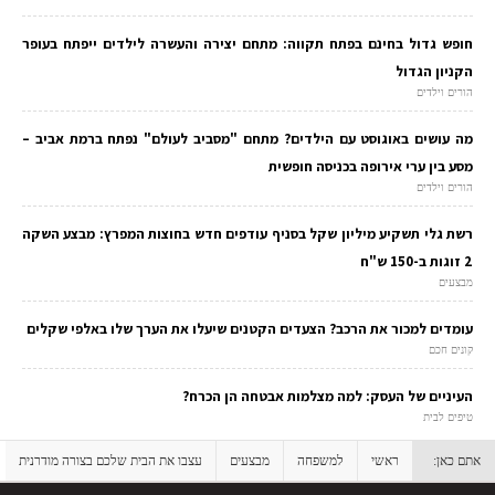
חופש גדול בחינם בפתח תקווה: מתחם יצירה והעשרה לילדים ייפתח בעופר
הקניון הגדול
הורים וילדים
מה עושים באוגוסט עם הילדים? מתחם "מסביב לעולם" נפתח ברמת אביב –
מסע בין ערי אירופה בכניסה חופשית
הורים וילדים
רשת גלי תשקיע מיליון שקל בסניף עודפים חדש בחוצות המפרץ: מבצע השקה
2 זוגות ב-150 ש"ח
מבצעים
עומדים למכור את הרכב? הצעדים הקטנים שיעלו את הערך שלו באלפי שקלים
קונים חכם
העיניים של העסק: למה מצלמות אבטחה הן הכרח?
טיפים לבית
אתם כאן:
ראשי
למשפחה
מבצעים
עצבו את הבית שלכם בצורה מודרנית