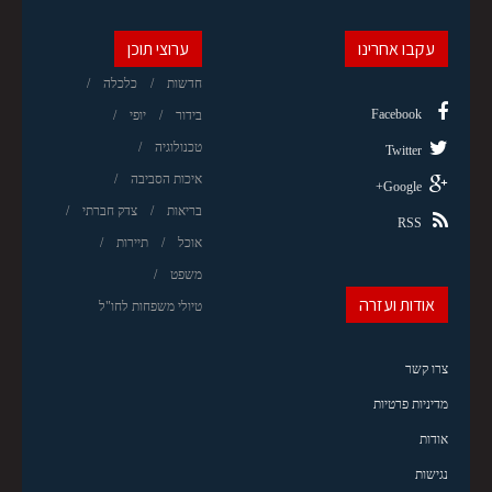
עקבו אחרינו
ערוצי תוכן
חדשות
כלכלה
Facebook
בידור
יופי
טכנולוגיה
Twitter
איכות הסביבה
Google+
בריאות
צדק חברתי
RSS
אוכל
תיירות
משפט
אודות ועזרה
טיולי משפחות לחו"ל
צרו קשר
מדיניות פרטיות
אודות
נגישות