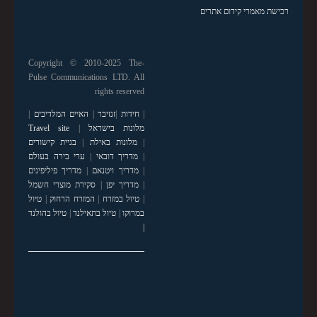
רכישת מאמרי קידום אתרים
Copyright © 2010-2025 The-
Pulse Communications LTD. All
rights reserved
|
חידות
|
זנזיבר
|
האיים המלדיבים
|
מלונות בישראל
|
Travel site
|
מלונות באילת
|
בניית קישורים
|
מדריך דובאי
|
ערי בירה בעולם
|
מדריך ויטנאם
|
מדריך פיליפינים
|
מדריך יפן
|
סקירת מוצרי חשמל
|
טיול במזרח
|
המזרח הרחוק
|
טיול
במרוקו
|
טיול בתאילנד
|
טיול בהולנד
|