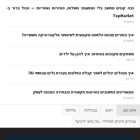
ככה קונים מחשב בלי הפתעות: משלוח, החזרות ואחריות — הכול ברור ב-
TopMarket
מחשבים
איך בוחרים מכונת הלחמה מקצועית לשימושי אלקטרוניקה ותעשייה?
מחשבים
משחקים מקוונים בטוחים: איך להגן על ילדים
הרשת
איך מנהלים יכולים לשפר קבלת החלטות בעזרת כלים מבוססי AI?
היי טק
המאפיינים החשובים בארונות תקשורת והבחירה הנכונה לעסק
מחשבים
אתם כאן:
ראשי
טכנולוגיה
סלולאר
אביזרים חיוניים לסלולרי - מה כדאי לרכוש?