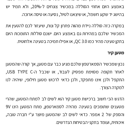
באמצע היום אחוזי הסוללה במכשיר צונחים ל-20%, ולא תמיד יש
בהישג יד שקע חשמל, או שיצאנו לטיול, נסיעה או טיסה ארוכה.
במקרה כזה סוללה ניידת מהווה פתרון קל ונוח, שיעזור לכם להטעין את
המכשיר שלכם במהירות גם באמצע היום. ישנם סוללות התומכות היום
בתקן טעינה מהיר כמו QC 3.0, או אפילו תמיכה בטעינה אלחוטית.
מטען קיר
נכון שמכשיר הסמארטפון שלכם מגיע כבר עם מטען, אך קורה שהמטען
לאחר תקופה מסוימת מפסיק לעבוד, או שכבל ה-USB TYPE C,
התקפל ולכן אינו מתפקד, ולכן כדאי לרכוש מטען חילופי, שיהיה לנו
למקרה הצורך.
הדגש הכי חשוב ברכישת מטען קיר הוא לשים לב למתח המטען, שהרי
מטענים שתומכים בטעינה מהירה לסמארטפון, מתח המטען הינו 9V
והספק של 2 אמפר. כדאי לשים לב שהמטען מיוצר ע"י חברה טובה,
איכותית, ועומד בתקני הבטיחות הנדרשים.