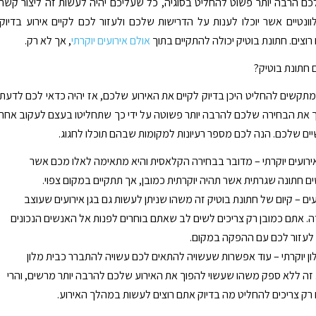
כם הרבה יותר פשוט להחליט בסוגיה, כל שעליכם יהיה לעשות זה ליצור קשר
וונטיים אשר יוכלו לענות על הדרישות שלכם ולעזור לכם לקיים אירוע בדיוק
וצים. חתונת בוטיק יכולה להתקיים בתוך
אולם אירועים יוקרתי
, אך לא רק.
ים חתונת בוטיק?
תקשים להחליט היכן בדיוק לקיים את האירוע שלכם, אז יהיה כדאי לכם לדעת
 את הבחירה שלכם להרבה יותר פשוטה על ידי כך שתחליטו בעצם לעקוב אחר
יים שלכם. הנה לכם מספר רעיונות למקומות שבהם תוכלו לחגוג.
ירועים יוקרתי – מדובר בבחירה הקלאסית והיא מתאימה לאלו מכם אשר
 חתונה שגרתית אשר תהיה יוקרתית כמובן, אך תתקיים במקום צפוי.
ועים – קיום של חתונת בוטיק זה משהו שניתן לעשות גם בגן אירועים שעוצב
. אתם כמובן רק צריכים לשים לב שאתם בוחרים לפנות אל האנשים הנכונים
 לעזור לכם עם ההפקה במקום.
ון יוקרתי – עוד אפשרות שעשויה להתאים לכם עשויה להתברר כבית מלון
. זה ללא ספק משהו שעשוי להפוך את האירוע שלכם להרבה יותר מרשים, והרי
ק צריכים להחליט מה בדיוק אתם רוצים לעשות במהלך האירוע.