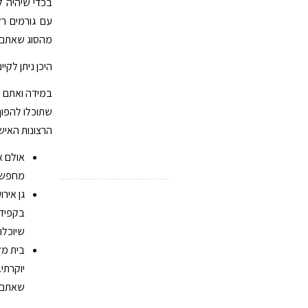
בכדי שיהיה ל
עם גורמים רל
מהסוג שאתם ר
היכן ניתן לקי
במידה ואתם מ
שתוכלו להפוך
הרצונות האיש
אולם א
מחפשים
גן איר
בקפידה
שיוכלו
בית מל
יוקרתי
שאתם ר