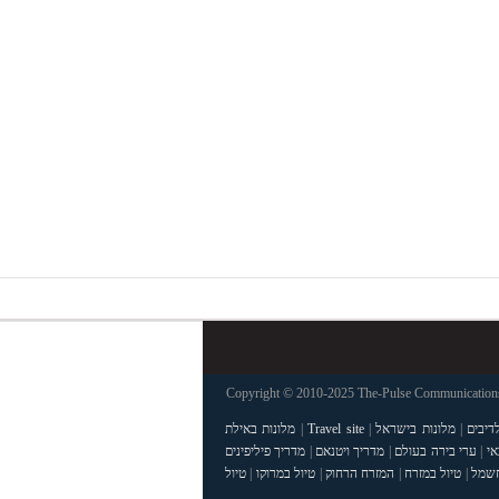
Copyright © 2010-2025 The-Pulse Communications 
דיבים
|
מלונות בישראל
|
Travel site
|
מלונות באילת
אי
|
ערי בירה בעולם
|
מדריך ויטנאם
|
מדריך פיליפינים
חשמל
|
טיול במזרח
|
המזרח הרחוק
|
טיול במרוקו
|
טיול