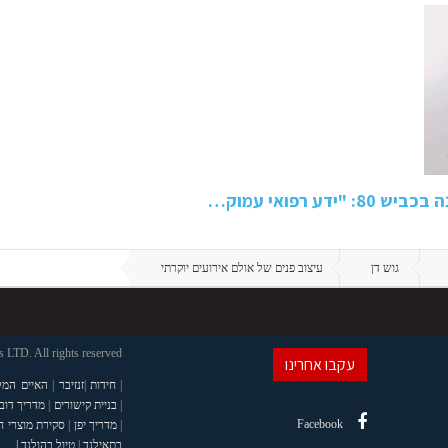
 רפואי עמוק…
גוש דן
עיצוב פנים של אולם אירועים יוקרתי
LTD. All rights reserved
עקבו אחרינו
|
חידות
|
זנזיבר
|
האיים המל
|
בניית קישורים
|
מדריך דוב
Facebook
|
מדריך יפן
|
סקירת מוצרי 
בתאילנד
|
טיול בהולנד |