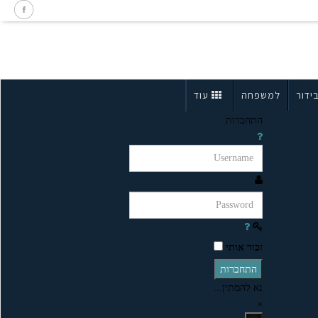
ידור
למשפחה
עוד
התחברות
זכור אותי
התחברות
נא להמתין...
×