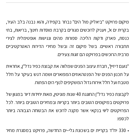
מיקום פרויקט "ביאליק מול הים" נבחר בקפידה, והוא נבנה בלב העיר,
בקרית ים א', ויעניק לרוכשים מגורים בקרבת מוסדות חינוך, בריאות, בתי
כנסת, פארק ודקות הליכה ספורות מהים ונגישות אופטימלית לצירי
תחבורה ראשיים. בשל מיקום זה ובשל מחירי הדירות האטרקטיביים
מרבית הרוכשים בפרויקט הם זוגות צעירים.
"נועם דיזיין", חברת עיצוב הפנים שמלווה את קבוצת כפיר נדל"ן, אחראית
על תכנון הפנים של הפנטהאוזים המפוארים ושמה דגש בעיקר על חלל
מטבח ועל חלל אירוח גדול המשקיפים לנוף הים הפתוח.
לקבוצת כפיר נדל"ן החוגגת 40 שנות מוניטין, מאות יחידות דיור במגוון של
פרויקטים במיקומים הטובים ביותר בקריות ובמחירים הטובים ביותר. לכל
הפרויקטים ליווי בנקאי אשר מקנה לרוכש את הבטוחה הגבוהה ביותר
לכספו:
• 330 יח"ד בקריית ים בשכונת גלי–ים החדשה, פרויקט במסגרת מחיר