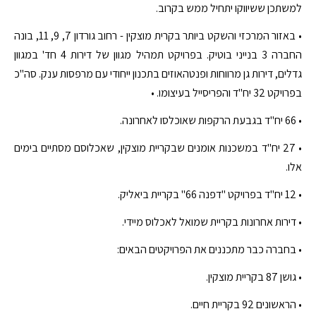
למשתכן ששיווקו יתחיל ממש בקרוב.
• באזור המרכזי והשקט ביותר בקרית מוצקין - רחוב גורדון 7, 9, 11, בונה
החברה 3 בנייני בוטיק. בפרויקט תמהיל מגוון של דירות 4 חד' במגוון
גדלים, דירות גן מרווחות ופנטהאוזים בתכנון ייחודי עם מרפסות ענק. סה"כ
בפרויקט 32 יח"ד והפריסייל בעיצומו. •
• 66 יח"ד בגבעת הרקפות שאוכלסו לאחרונה.
• 27 יח"ד במשכנות אומנים שבקריית מוצקין, שאכלוסם מסתיים בימים
אלו.
• 12 יח"ד בפרויקט "דפנה 66" בקריית ביאליק.
• דירות אחרונות בקריית שמואל לאכלוס מיידי.
• בחברה כבר מתכננים את הפרויקטים הבאים:
• גושן 87 בקריית מוצקין.
• הראשונים 92 בקריית חיים.