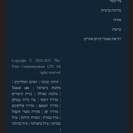
צרו קשר
מדיניות פרטיות
אודות
נגישות
רכישת מאמרי קידום אתרים
Copyright © 2010-2025 The-
Pulse Communications LTD. All
rights reserved
|
חידות
|
זנזיבר
|
האיים המלדיבים
|
מלונות בישראל
|
Travel site
|
מלונות באילת
|
בניית קישורים
|
מדריך דובאי
|
ערי בירה בעולם
|
מדריך ויטנאם
|
מדריך פיליפינים
|
מדריך יפן
|
סקירת מוצרי חשמל
|
טיול במזרח
|
המזרח הרחוק
|
טיול
במרוקו
|
טיול בתאילנד
|
טיול בהולנד
|