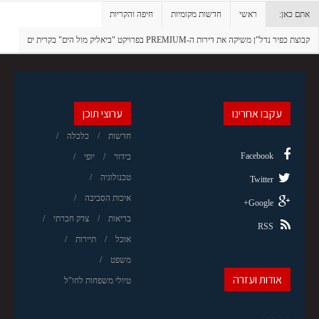
אתם כאן:
ראשי
חדשות מקומיות
חיפה והקריות
קבוצת כפיר נדל"ן משיקה את דירות ה-PREMIUM בפרויקט "ביאליק מול הים" בקרית ים
עקבו אחרינו
ערוצי תוכן
חדשות
כלכלה
Facebook
בידור
יופי
טכנולוגיה
Twitter
איכות הסביבה
Google+
בריאות
צדק חברתי
RSS
אוכל
תיירות
משפט
אודות ועזרה
טיולי משפחות לחו"ל