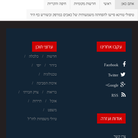
אתם כאן:
ראשי
חדשות מקומיות
חיפה והקריות
טיפולי טווינא סייעו להפחתה משמעותית של כאבים במרפק ובשורש כף היד
עקבו אחרינו
ערוצי תוכן
חדשות
כלכלה
Facebook
בידור
יופי
טכנולוגיה
Twitter
איכות הסביבה
Google+
בריאות
צדק חברתי
RSS
אוכל
תיירות
משפט
אודות ועזרה
טיולי משפחות לחו"ל
צרו קשר