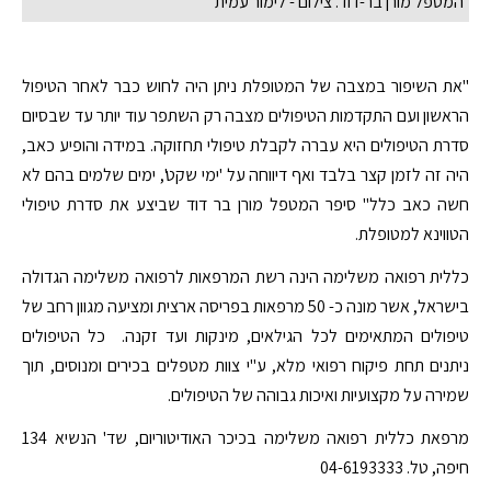
המטפל מורן בר-דוד. צילום - לימור עמית
"את השיפור במצבה של המטופלת ניתן היה לחוש כבר לאחר הטיפול
הראשון ועם התקדמות הטיפולים מצבה רק השתפר עוד יותר עד שבסיום
סדרת הטיפולים היא עברה לקבלת טיפולי תחזוקה. במידה והופיע כאב,
היה זה לזמן קצר בלבד ואף דיווחה על 'ימי שקט', ימים שלמים בהם לא
חשה כאב כלל" סיפר המטפל מורן בר דוד שביצע את סדרת טיפולי
הטווינא למטופלת.
כללית רפואה משלימה הינה רשת המרפאות לרפואה משלימה הגדולה
בישראל, אשר מונה כ- 50 מרפאות בפריסה ארצית ומציעה מגוון רחב של
טיפולים המתאימים לכל הגילאים, מינקות ועד זקנה. כל הטיפולים
ניתנים תחת פיקוח רפואי מלא, ע"י צוות מטפלים בכירים ומנוסים, תוך
שמירה על מקצועיות ואיכות גבוהה של הטיפולים.
מרפאת כללית רפואה משלימה בכיכר האודיטוריום, שד' הנשיא 134
חיפה, טל. 04-6193333