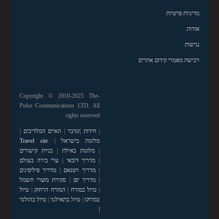
מדיניות פרטיות
אודות
נגישות
רכישת מאמרי קידום אתרים
Copyright © 2010-2025 The-
Pulse Communications LTD. All
rights reserved
|
חידות
|
זנזיבר
|
האיים המלדיבים
|
מלונות בישראל
|
Travel site
|
מלונות באילת
|
בניית קישורים
|
מדריך דובאי
|
ערי בירה בעולם
|
מדריך ויטנאם
|
מדריך פיליפינים
|
מדריך יפן
|
סקירת מוצרי חשמל
|
טיול במזרח
|
המזרח הרחוק
|
טיול
במרוקו
|
טיול בתאילנד
|
טיול בהולנד
|