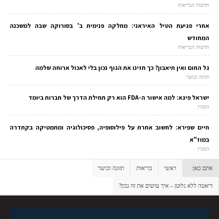
חדשות הבריאות
אחרי פגיעת הטיל האיראני: מחלקה פנימית ב' בסורוקה שבה למשכנה
המחודש
חדשות הבריאות
גל החום ואין תיאבון? כך תזינו את הגוף נכון בלי לאכול ארוחה שלמה
תזונה וכושר
ישראל פיגא: למה אישור ה-FDA הוא רק תחילת הדרך של חברות ביומד
המגזין
חיים שפירא: לחשוב אחרת על פילוסופיה, פסיכולוגיה ומתמטיקה בקתדרה
במוז"א
המגזין
אתם כאן:
ראשי
בריאות
תזונה וכושר
דיאטה ללא גלוטן – איך עושים את זה נכון?