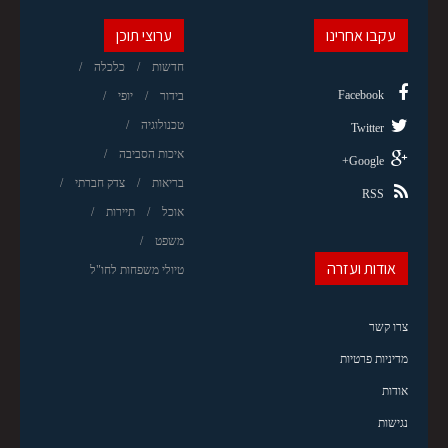
עקבו אחרינו
ערוצי תוכן
חדשות
כלכלה
Facebook
בידור
יופי
טכנולוגיה
Twitter
איכות הסביבה
Google+
בריאות
צדק חברתי
RSS
אוכל
תיירות
משפט
אודות ועזרה
טיולי משפחות לחו"ל
צרו קשר
מדיניות פרטיות
אודות
נגישות