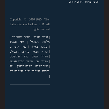
רכישת מאמרי קידום אתרים
Copyright © 2010-2025 The-
Pulse Communications LTD. All
rights reserved
|
חידות
|
זנזיבר
|
האיים המלדיבים
|
מלונות בישראל
|
Travel site
|
מלונות באילת
|
בניית קישורים
|
מדריך דובאי
|
ערי בירה בעולם
|
מדריך ויטנאם
|
מדריך פיליפינים
|
מדריך יפן
|
סקירת מוצרי חשמל
|
טיול במזרח
|
המזרח הרחוק
|
טיול
במרוקו
|
טיול בתאילנד
|
טיול בהולנד
|