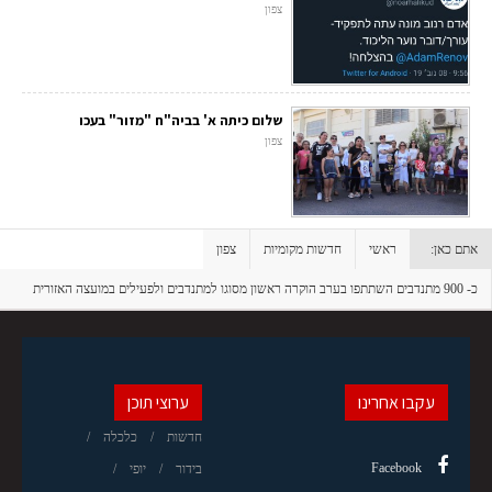
צפון
שלום כיתה א' בביה"ח "מזור" בעכו
צפון
אתם כאן:
ראשי
חדשות מקומיות
צפון
כ- 900 מתנדבים השתתפו בערב הוקרה ראשון מסוגו למתנדבים ולפעילים במועצה האזורית
זבולון
עקבו אחרינו
ערוצי תוכן
חדשות
כלכלה
Facebook
בידור
יופי