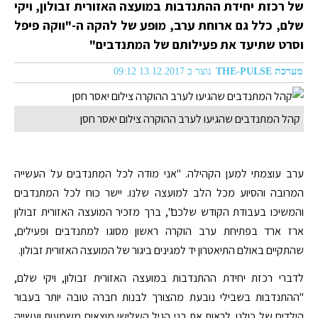
של רכזת יחידת ההתנדבות במועצה האזורית זבולון, ויקי
שלם, כלל גם ארוחת ערב, מופע של להקה ה-"ווקה פיפל
וסרט שתיעד את פעילותם של המתנדבים"
מערכת THE-PULSE
נוצר ב 13.12.2017 09:12
קהל המתנדבים שהגיעו לערב ההוקרה צילום יאסר חסן
ערב עוצמתי למען הקהילה. "אני מודה לכל המתנדבים על העשייה
המרובה והסיוע מכל הלב למועצה שלנו. יישר כוח לכל המתנדבים
והמשיכו בעבודת הקודש שלכם", ברך מזכיר המועצה האזורית זבולון
ארז ארד בפתיחת ערב הוקרה ראשון מסוגו למתנדבים ופעילים,
שהתקיים באולם התיאטרון יד למגינים ביגור של המועצה האזורית זבולון.
לדברי רכזת יחידת ההתנדבות במועצה האזורית זבולון, ויקי שלם,
"ההתנדבות בשבילי נובעת מהצורך לבנות חברה טובה יותר בעבור
הילדים של כולנו. לראות את בני הגיל השלישי מוצאים משמעות ועשייה