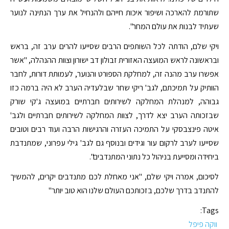
שתורמת להארכה ושיפור איכות חייהם ולהנחיל את ערך הנתינה לנוער
שעתיד לבנות את עולם המחר".
ויקי שלם, הודתה לכל השותפים הרבים שסייעו להרים ערב זה, בראש
ובראשונה לראש המועצה האזורית זבולון דב ישורון וצוות ההנהלה, "אשר
אפשרו ערב מהנה זה, למחלקת הספורט והנוער, לעמותת דורות, לחבר
הוותיק על תמיכתם, לגב' ריקי שחר שבלעדיה הערב לא היה ברמה כזו
גבוהה, למנהלת המחלקה לשירותים חברתיים במועצה ג'קי שורק
שבזכותה הערב יצא לדרך, לצוות המחלקה לשירותים חברתיים ולגב'
איטה פינצבסקי על התמיכה העזרה והרגישות הרבה ועוד רבים וטובים
שסייעו לערב לרקום עור וגידים ובנוסף גם לגב' גילי עפרוני, שמתנדבת
ביחידה ומסייעת בניהול כל נתוני המתנדבים".
לסיכום, אמרה ויקי שלם, "אני מאחלת לכם מתנדבים יקרים, להמשיך
להתנדב בדרך שלכם, בזכותכם העולם שלנו הוא טוב יותר"
Tags:
ווקה פיפל