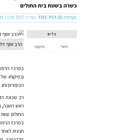
כשרה בשטח בית החולים
מערכת THE-PULSE
נוצר ב 13.09.2017 12:09
כלים
הרב יוסף זיל
דואל
הדפסה
במרכז הרפואי
ובפיקוחו של
הכיפורים וחג ס
רב שכונת הדר
ראש השנה, ני
החולים וצוו
במרכז הרפואי
חגיגית לאחר 
זילברפרב, מצ