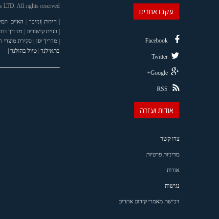
LTD. All rights reserved
עקבו אחרינו
|
חידות
|
זנזיבר
|
האיים המל
|
בניית קישורים
|
מדריך דוב
Facebook
|
מדריך יפן
|
סקירת מוצרי 
בתאילנד
|
טיול בהולנד |
Twitter
Google+
RSS
אודות ועזרה
צרו קשר
מדיניות פרטיות
אודות
נגישות
רכישת מאמרי קידום אתרים