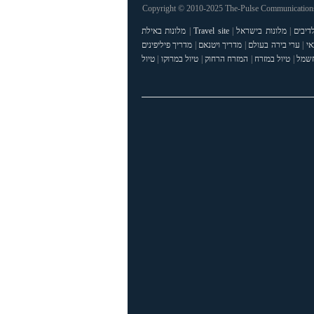
Copyright © 2010-2025 The-Pulse Communications 
דיבים
|
מלונות בישראל
|
Travel site
|
מלונות באילת
אי
|
ערי בירה בעולם
|
מדריך ויטנאם
|
מדריך פיליפינים
חשמל
|
טיול במזרח
|
המזרח הרחוק
|
טיול במרוקו
|
טיול