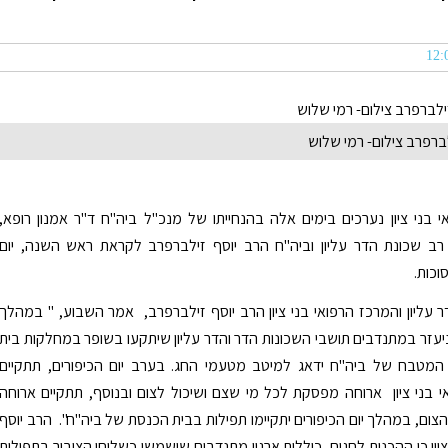
ברפרב צילום- רמי שלוש
 בני ציון נערכים בימים אלה בהנחייתו של מנכ"ל ביה"ח ד"ר אמנון רופא,
 רב שכונת הדר עליון וביה"ח הרב יוסף זילברפרב לקראת ראש השנה, יום
וכות.
 עליון והמרכז הרפואי בני ציון הרב יוסף זילברפרב, אמר השבוע, " במהלך
עזר במתנדבים תושבי השכונות הדר והדר עליון שיתקעו בשופר במחלקות בית
ת המטבח של ביה"ח ידאג למיטב מטעמי החג. בערב יום הכיפורים, תתקיים
 בני ציון ארוחה מפסקת לכל מי שצם ושיכול לצום ובנוסף, תתקיים ארוחה
הצום, במהלך יום הכיפורים יתקיימו תפילות בבית הכנסת של ביה"ח". הרב יוסף
יין כי ההכנות לחגים, כוללות ארגון מתנדבים שישמשו כשליחי הציבור בתפילות