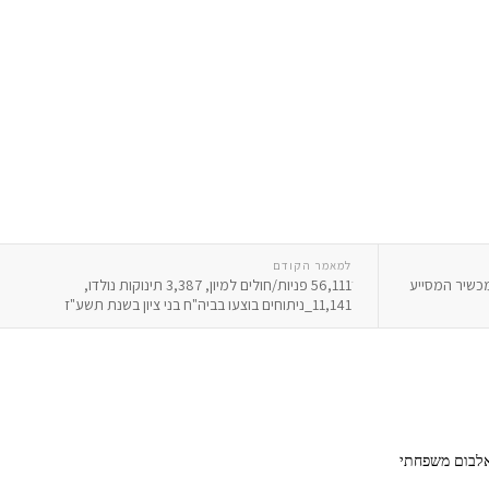
למאמר הקודם
מכשיר המסייע
ֹ56,111 פניות/חולים למיון, 3,387 תינוקות נולדו,
11,141_ניתוחים בוצעו בביה"ח בני ציון בשנת תשע"ז