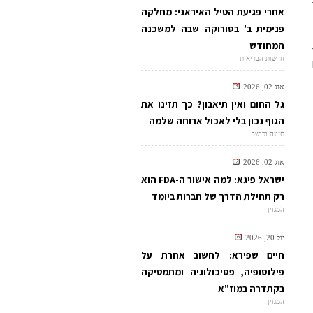
אחרי פגיעת הטיל האיראני: מחלקה
פנימית ב' בסורוקה שבה למשכנה
המחודש
חדשות הבריאות
אוג 02, 2026
גל החום ואין תיאבון? כך תזינו את
הגוף נכון בלי לאכול ארוחה שלמה
תזונה וכושר
אוג 02, 2026
ישראל פיגא: למה אישור ה-FDA הוא
רק תחילת הדרך של חברות ביומד
המגזין
יול 20, 2026
חיים שפירא: לחשוב אחרת על
פילוסופיה, פסיכולוגיה ומתמטיקה
בקתדרה במוז"א
המגזין