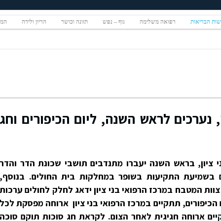
ות הבריאות
רפואה משלימה
גוף – נפש
תזונה וכושר
הריון ולידה
המגז
, נערכים לראש השנה, ליום הכיפורים וחג
 ציון, בראש השנה יעברו מתנדבים תושבי שכונת הדר והדר
ים בשמיעת התקיעות בשופר במחלקות בית החולים. בנוסף,
וות המטבח במרכז הרפואי בני ציון ידאג לחלק לחולים ערכות
ם הכיפורים, תתקיים במרכז הרפואי בני ציון ארוחה מפסקת לכל
יים ארוחה חגיגית לאחר הצום. לקראת חג סוכות תוקם סוכה