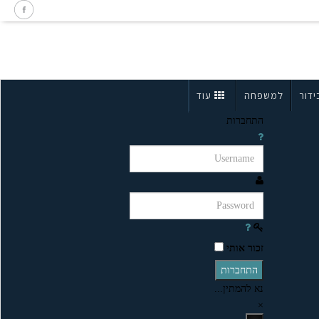
ידור
למשפחה
עוד
התחברות
זכור אותי
התחברות
נא להמתין...
×