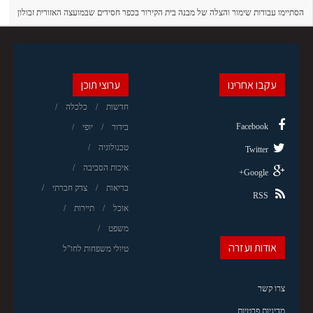
הסתיימו עבודות שימור והצלה של מבנה בית הקירור בכפר חסידים שבמועצה האזורית זבולון
עקבו אחרינו
ערוצי תוכן
חדשות
כלכלה
Facebook
בידור
יופי
טכנולוגיה
Twitter
איכות הסביבה
Google+
בריאות
צדק חברתי
RSS
אוכל
תיירות
משפט
אודות ועזרה
טיולי משפחות לחו"ל
צרו קשר
מדיניות פרטיות