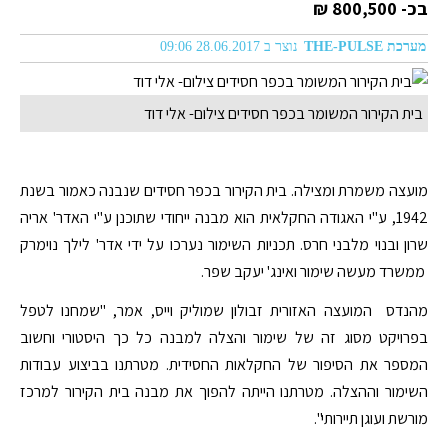
בכ- 800,500 ₪
מערכת THE-PULSE
נוצר ב 28.06.2017 09:06
בית הקירור המשומר בכפר חסידים צילום- אלי דוד
מועצה משמרת ומצילה. בית הקירור בכפר חסידים שנבנה כאמור בשנת
1942, ע"י האגודה החקלאית הוא מבנה ייחודי שתוכנן ע"י האדר' אריה
שרון ובנוי מלבני חרס. תכניות השימור נערכו על ידי אדר' לילך נוימרק
ממשרד מעשה שימור ואינג' יעקב שפר.
מהנדס המועצה האזורית זבולון שמוליק וייס, אמר, "שמחנו לטפל
בפרויקט מסוג זה של שימור והצלה למבנה כל כך היסטורי וחשוב
המספר את הסיפור של החקלאות החסידית. מטרתנו בביצוע עבודות
השימור וההצלה. מטרתנו הייתה להפוך את מבנה בית הקירור למרכז
מורשת ועוגן תיירותי".