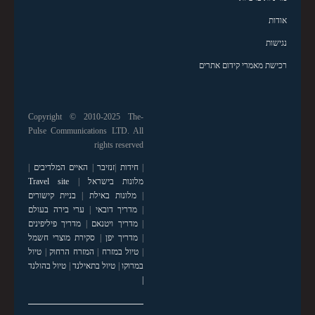
אודות
נגישות
רכישת מאמרי קידום אתרים
Copyright © 2010-2025 The-
Pulse Communications LTD. All
rights reserved
|
חידות
|
זנזיבר
|
האיים המלדיבים
|
מלונות בישראל
|
Travel site
|
מלונות באילת
|
בניית קישורים
|
מדריך דובאי
|
ערי בירה בעולם
|
מדריך ויטנאם
|
מדריך פיליפינים
|
מדריך יפן
|
סקירת מוצרי חשמל
|
טיול במזרח
|
המזרח הרחוק
|
טיול
במרוקו
|
טיול בתאילנד
|
טיול בהולנד
|