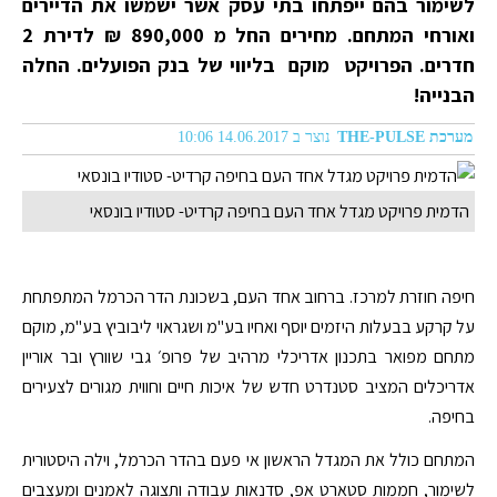
לשימור בהם ייפתחו בתי עסק אשר ישמשו את הדיירים
ואורחי המתחם. מחירים החל מ 890,000 ₪ לדירת 2
חדרים. הפרויקט מוקם בליווי של בנק הפועלים. החלה
הבנייה!
מערכת THE-PULSE
נוצר ב 14.06.2017 10:06
הדמית פרויקט מגדל אחד העם בחיפה קרדיט- סטודיו בונסאי
חיפה חוזרת למרכז. ברחוב אחד העם, בשכונת הדר הכרמל המתפתחת
על קרקע בבעלות היזמים יוסף ואחיו בע"מ ושגראוי ליבוביץ בע"מ, מוקם
מתחם מפואר בתכנון אדריכלי מרהיב של פרופ׳ גבי שוורץ ובר אוריין
אדריכלים המציב סטנדרט חדש של איכות חיים וחווית מגורים לצעירים
בחיפה.
המתחם כולל את המגדל הראשון אי פעם בהדר הכרמל, וילה היסטורית
לשימור, חממות סטארט אפ, סדנאות עבודה ותצוגה לאמנים ומעצבים