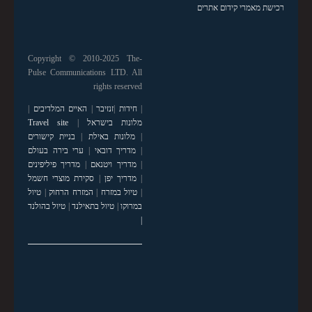
רכישת מאמרי קידום אתרים
Copyright © 2010-2025 The-
Pulse Communications LTD. All
rights reserved
|
חידות
|
זנזיבר
|
האיים המלדיבים
|
מלונות בישראל
|
Travel site
|
מלונות באילת
|
בניית קישורים
|
מדריך דובאי
|
ערי בירה בעולם
|
מדריך ויטנאם
|
מדריך פיליפינים
|
מדריך יפן
|
סקירת מוצרי חשמל
|
טיול במזרח
|
המזרח הרחוק
|
טיול
במרוקו
|
טיול בתאילנד
|
טיול בהולנד
|