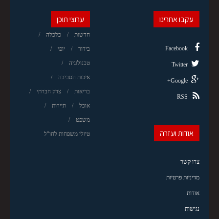
עקבו אחרינו
ערוצי תוכן
חדשות
כלכלה
Facebook
בידור
יופי
טכנולוגיה
Twitter
איכות הסביבה
Google+
בריאות
צדק חברתי
RSS
אוכל
תיירות
משפט
אודות ועזרה
טיולי משפחות לחו"ל
צרו קשר
מדיניות פרטיות
אודות
נגישות