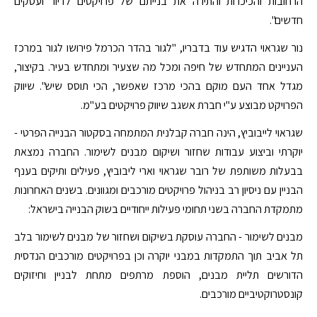
הרחובות והכיכרות והתירה את בנייתם של פרויקטים לדיור ועסקים
חדשים".
נור שגראוי הדגיש עוד בדבריו, "לגור בהדר הכרמל פירושו לגור במרכז
העניינים המתחדש של חיפה ומכל מה שצעיר ומתחדש בעיר. בקיצור,
מגדל אחד העם מוקם בהכי מרכז שאפשר, הכי תוסס שיש". שיווק
הפרויקט מבוצע ע"י חברת אשגב שיווק פרויקטים בע"מ.
שגראוי לייבוביץ, הינה חברה קבלנית המתמחה בסקטור הבנייה הפרטי -
יוקרתי וביצוע עבודות שחזור ושיקום מבנים לשימור. החברה נמצאת
בבעלות משותפת של רובר שגראוי וארי ליבוביץ, פעילים ותיקים בענף
הבניין עם ניסיון רב בניהול פרויקטים מורכבים ומגוונים. בשנים האחרונות
מתמקדת החברה בשני תחומי פעילות ייחודיים בשוק הבנייה בישראל:
מבנים לשימור - החברה עוסקת בשיקום ושחזור של מבנים לשימור בלב
תל אביב תוך התמקדות במבני יוקרה וכן בפרויקטים מורכבים הנדסית
הדורשים תליית מבנים, הוספת מרתפים מתחת לבניין וחיזוקים
קונסטרוקטיביים מורכבים.