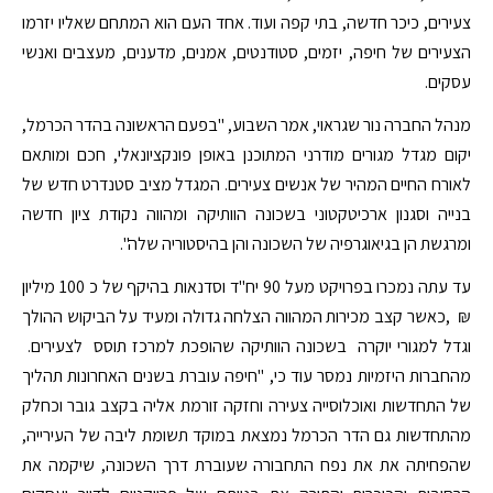
צעירים, כיכר חדשה, בתי קפה ועוד. אחד העם הוא המתחם שאליו יזרמו
הצעירים של חיפה, יזמים, סטודנטים, אמנים, מדענים, מעצבים ואנשי
עסקים.
מנהל החברה נור שגראוי, אמר השבוע, "בפעם הראשונה בהדר הכרמל,
יקום מגדל מגורים מודרני המתוכנן באופן פונקציונאלי, חכם ומותאם
לאורח החיים המהיר של אנשים צעירים. המגדל מציב סטנדרט חדש של
בנייה וסגנון ארכיטקטוני בשכונה הוותיקה ומהווה נקודת ציון חדשה
ומרגשת הן בגיאוגרפיה של השכונה והן בהיסטוריה שלה".
עד עתה נמכרו בפרויקט מעל 90 יח"ד וסדנאות בהיקף של כ 100 מיליון
₪ ,כאשר קצב מכירות המהווה הצלחה גדולה ומעיד על הביקוש ההולך
וגדל למגורי יוקרה בשכונה הוותיקה שהופכת למרכז תוסס לצעירים.
מהחברות היזמיות נמסר עוד כי, "חיפה עוברת בשנים האחרונות תהליך
של התחדשות ואוכלוסייה צעירה וחזקה זורמת אליה בקצב גובר וכחלק
מהתחדשות גם הדר הכרמל נמצאת במוקד תשומת ליבה של העירייה,
שהפחיתה את את נפח התחבורה שעוברת דרך השכונה, שיקמה את