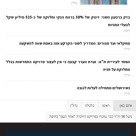
נדל"ן
בזק ברבעון השני: זינוק של 38% ברווח הנקי וחלוקה של כ-515 מיליון שקל
לבעלי המניות
השוק
מחקלאי ועד מגורים: המדריך לסוגי הקרקע ומה באמת שווה להשקעה
נדל"ן
הפסד לעיריית ת"א: ועדת הערר קבעה כי אין לעצור פרויקט התחדשות בגלל
מחלוקת על חניה
נדל"ן
כשירושלים מתחילה לעלות לגובה
נדל"ן
אתם כאן:
ראשי
כלכלה
נדל"ן
מעל 90 יח"ד כבר נמכרו בפרויקט היוקרה "אחד העם" בחיפה