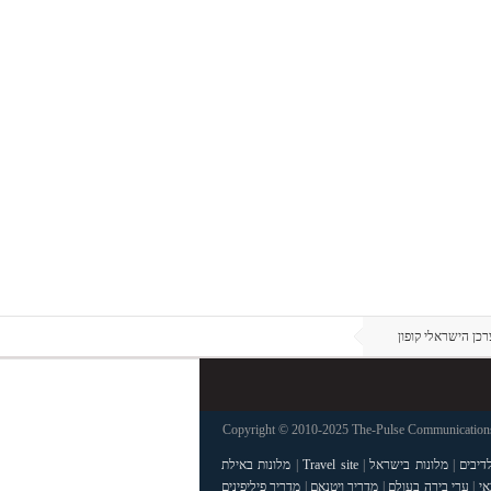
כן הישראלי קופון
Copyright © 2010-2025 The-Pulse Communications 
דיבים
|
מלונות בישראל
|
Travel site
|
מלונות באילת
אי
|
ערי בירה בעולם
|
מדריך ויטנאם
|
מדריך פיליפינים