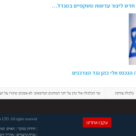
 חדש ליצור עדשות משקפיים במגדל…
נכנס אלי כהן נגד הצרכנים
כלכלה צודקת
שר הכלכלה אלי כהן על יוקר המותגים המיובאים: לא אסכים שיגזרו על הצר
LTD. All rights reserved
עקבו אחרינו
|
חידות
|
זנזיבר
|
האיים המל
|
בניית קישורים
|
מדריך דוב