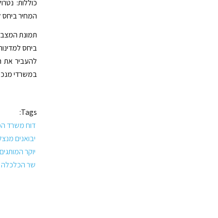
כוללות: נטרו
המחיר ביחס ל
תמונת המצב 
ביחס למדינות
להעביר את הת
במשרדי מנכ"ל
Tags:
דוח משרד ה
יבואנים מנצל
יוקר המותגים
שר הכלכלה א