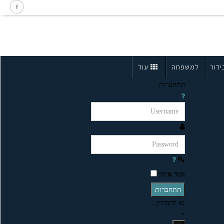
ידור
למשפחה
עוד
התחברות
זכור אותי
התחברות
נא להמתין...
×