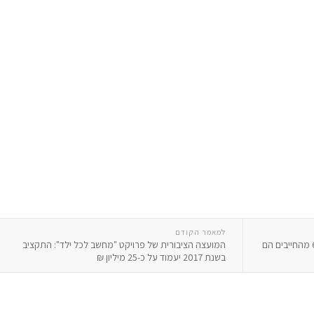
למאמר הקודם
מחקר חדש מגלה הסיבות לחוב בהוצל"פ - 65% מהחייבים הם
המועצה הציבורית של פרויקט "מחשב לכל ילד": התקציב
בשנת 2017 יעמוד על כ-25 מיליון ₪