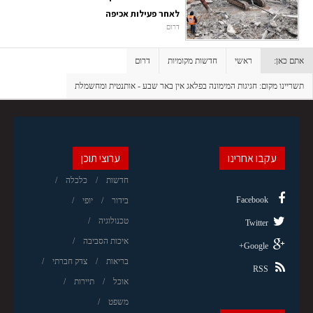
לאחר פעילות אכיפה
דרום
אתם כאן:
ראשי
חדשות מקומיות
דרום
תשריינו מקום: חגיגות המימונה בפלאג אין באר שבע - אותנטית ומחשמלת
עקבו אחרינו
ערוצי תוכן
חדשות
כלכלה
Facebook
בידור
יופי
טכנולוגיה
Twitter
איכות הסביבה
Google+
בריאות
צדק חברתי
RSS
אוכל
תיירות
משפט