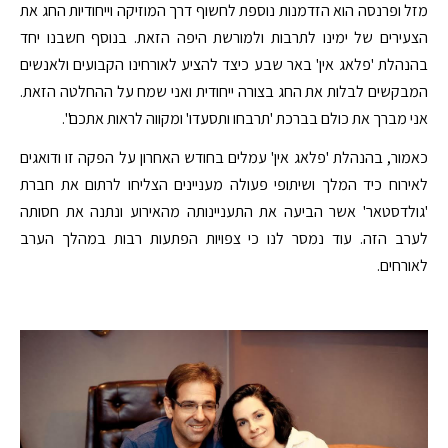
מזל ופרנסה הוא הזדמנות נוספת לחשוף דרך המוזיקה וייחודיות החג את
הצעירים של ימינו לתרבות ולמורשת היפה הזאת. בנוסף חשבנו יחד
בהנהלת 'פלאג אין' באר שבע כיצד להציע לאורחינו הקבועים ולאנשים
המבקשים לבלות את החג בצורה ייחודית ואני שמח על ההחלטה הזאת.
אני מברך את כולם בברכת 'תרבחו ותסעדו' ומקווה לראות אתכם".
כאמור, בהנהלת 'פלאג אין' עמלים בחודש האחרון על הפקה זו ודואגים
לאירוח כיד המלך ושיתופי פעולה מעניינים הצליחו לרתום את חברת
'גולדסטאר' אשר הביעה את התעניינותה מהאירוע ונתנה את חסותה
לערב הזה. עוד נמסר לנו כי צפויות הפתעות רבות במהלך הערב
לאורחים.