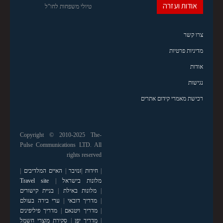
אודות ועזרה
טיולי משפחות לחו"ל
צרו קשר
מדיניות פרטיות
אודות
נגישות
רכישת מאמרי קידום אתרים
Copyright © 2010-2025 The-
Pulse Communications LTD. All
rights reserved
|
חידות
|
זנזיבר
|
האיים המלדיבים
|
מלונות בישראל
|
Travel site
|
מלונות באילת
|
בניית קישורים
|
מדריך דובאי
|
ערי בירה בעולם
|
מדריך ויטנאם
|
מדריך פיליפינים
|
מדריך יפן
|
סקירת מוצרי חשמל