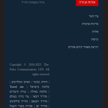
אודות ועזרה
טיולי משפחות לחו"ל
צרו קשר
מדיניות פרטיות
אודות
נגישות
רכישת מאמרי קידום אתרים
Copyright © 2010-2025 The-
Pulse Communications LTD. All
rights reserved
|
חידות
|
זנזיבר
|
האיים המלדיבים
|
מלונות בישראל
|
Travel site
|
מלונות באילת
|
בניית קישורים
|
מדריך דובאי
|
ערי בירה בעולם
|
מדריך ויטנאם
|
מדריך פיליפינים
|
מדריך יפן
|
סקירת מוצרי חשמל