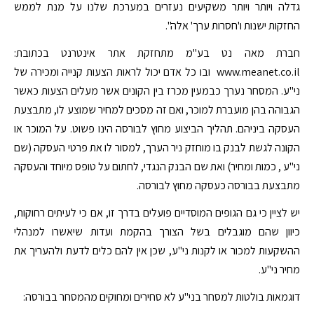
גדלה ויותר ויותר משקיעים נעזרים במערכת שלנו על מנת לממש
החזקות ישנות ו'חסרות ערך' אלה".
חברת מאה נט בע"מ מתחזקת אתר אינטרנט בכתובת:
www.meanet.co.il ובו כל אדם יכול לראות הצעות קנייה ומכירה של
ני"ע. המסחר נערך כבמעין מכרז בין הקונים אשר מעלים הצעות כאשר
הגבוהה בהן מועברת למוכר, ואם זה מסכים למחיר שמוצע לו, מתבצעת
העסקה ביניהם. תהליך הביצוע מחוץ לבורסה הינו פשוט. על המוכר או
הקונה לגשת לבנק בו מוחזק ניר הערך, למסור לו את פרטי העסקה (שם
ני"ע , כמות ומחיר) ואת שם הבנק הנגדי, לחתום על טופס מיוחד והעסקה
מתבצעת בבורסה כעסקה מחוץ לבורסה.
יש לציין כי גם הגופים המוסדיים פועלים בדרך זו, אם כי לעיתים רחוקות,
כיוון שהם מוגבלים בשל הצורך בהקמת ועדות שיאשרו למנהלי
ההשקעות למכור או לקנות ני"ע, שכן אין להם כלים לדעת ולהעריך את
מחיר ני"ע.
דוגמאות בולטות למסחר בני"ע לא סחירים ומחוקים מהמסחר בבורסה: