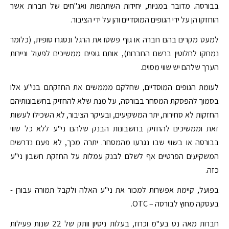
בבורסה. מדובר במניות, יחידות השתתפות ואג"חים של חברות אשר
הוחזקו הן על ידי הגופים המוסדיים והן על ידי הציבור.
למעט מקרים בהם חברה או גוף פשטו את הרגל ונסגרו סופית, (כלומר
נמחקו לחלוטין ברשם החברות), אותם גופים ממשיכים לפעול וניירות
הערך שלהם יש שווי מסוים.
לעומת הגופים המוסדיים, שחלקם מממשים את החזקתם בני"ע אלו
בסמוך להפסקת המסחר בבורסה, על מנת שלא להחזיק בחשבונותיהם
החזקות לא סחירות, יתר המשקיעים, ובעיקר הציבור, לא השכילו לעשות
זאת וממשיכים להחזיק בחשבונות הבנק שלהם ני"ע ללא כל שווי
בבורסה או בשווי שבו נגרעו מהמסחר. יתרה מכך, לא פעם נדרשים
המשקיעים הפרטיים אף לשלם לבנק עמלות על החזקת חשבון ני"ע
כזה.
בפועל, קיימת אפשרות למכור את ני"ע האלה ולקבל תמורה עבורן -
בעסקה מחוץ לבורסה – OTC.
חברות מאה נט בע"מ וכרוז, בעלות ניסיון וותק של 22 שנות פעילות