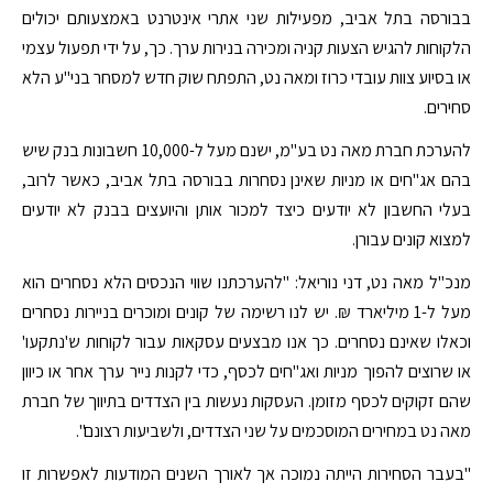
בבורסה בתל אביב, מפעילות שני אתרי אינטרנט באמצעותם יכולים
הלקוחות להגיש הצעות קניה ומכירה בנירות ערך. כך, על ידי תפעול עצמי
או בסיוע צוות עובדי כרוז ומאה נט, התפתח שוק חדש למסחר בני"ע הלא
סחירים.
להערכת חברת מאה נט בע"מ, ישנם מעל ל-10,000 חשבונות בנק שיש
בהם אג"חים או מניות שאינן נסחרות בבורסה בתל אביב, כאשר לרוב,
בעלי החשבון לא יודעים כיצד למכור אותן והיועצים בבנק לא יודעים
למצוא קונים עבורן.
מנכ"ל מאה נט, דני נוריאל: "להערכתנו שווי הנכסים הלא נסחרים הוא
מעל ל-1 מיליארד ₪. יש לנו רשימה של קונים ומוכרים בניירות נסחרים
וכאלו שאינם נסחרים. כך אנו מבצעים עסקאות עבור לקוחות ש'נתקעו'
או שרוצים להפוך מניות ואג"חים לכסף, כדי לקנות נייר ערך אחר או כיוון
שהם זקוקים לכסף מזומן. העסקות נעשות בין הצדדים בתיווך של חברת
מאה נט במחירים המוסכמים על שני הצדדים, ולשביעות רצונם".
"בעבר הסחירות הייתה נמוכה אך לאורך השנים המודעות לאפשרות זו