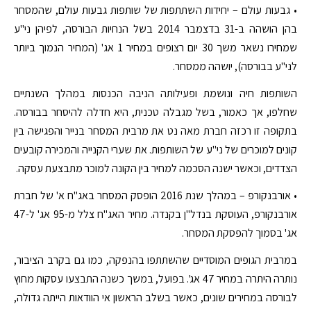
• גבעות עולם – יחידות השתתפות של שותפות גבעות עולם, שהמסחר
בהן הושהה ב-31 בדצמבר 2014 בשל הנחיות הבורסה, לפיהן ני"ע
שמחירו נשאר משך 30 יום רצופים במחיר 1 אג' (המחיר הנמוך ביותר
לני"ע בבורסה), יושהה ממסחר.
השותפות חיה ונושמת ופעילותה הניבה הכנסות במהלך השנתיים
שחלפו, אך כאמור, בשל מגבלה טכנית, היא חדלה להיסחר בבורסה.
בתקופה זו רכזה חברת מאה נט את מרבית המסחר בנייר והפגישה בין
קונים למוכרים של ני"ע של השותפות. את שערי הקנייה והמכירה קובעים
הצדדים, וכאשר ישנה הסכמה למחיר בין הקונה למוכר מתבצעת עסקה.
• אורבנקורפ – במהלך שנת 2016 הופסק המסחר באג"ח א' של חברת
אורבנקורפ, העוסקת בנדל"ן בקנדה. מחיר האג"ח צלל מ-95 אג' ל-47
אג' בסמוך להפסקת המסחר.
במרבית הגופים המוסדיים שהשתתפו בהנפקה, כמו גם בקרב הציבור,
נותרה היתרה במחיר 47 אג'. בפועל, במשך כשנה התבצעו עסקות מחוץ
לבורסה במחירים שונים, כאשר בשלב הראשון אי הוודאות הייתה גדולה,