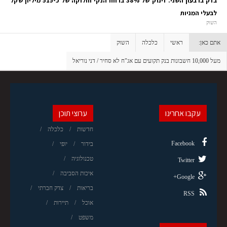
בזק ברבעון השני: זינוק של 38% ברווח הנקי וחלוקה של כ-515 מיליון שקל
לבעלי המניות
השוק
אתם כאן:
ראשי
כלכלה
השוק
מעל 10,000 חשבונות בנק תקועים עם אג"ח לא סחיר / דני נוריאל
עקבו אחרינו
ערוצי תוכן
חדשות
כלכלה
Facebook
בידור
יופי
טכנולוגיה
Twitter
איכות הסביבה
Google+
בריאות
צדק חברתי
RSS
אוכל
תיירות
משפט