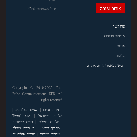
משפט
אודות ועזרה
טיולי משפחות לחו"ל
צרו קשר
מדיניות פרטיות
אודות
נגישות
רכישת מאמרי קידום אתרים
Copyright © 2010-2025 The-
Pulse Communications LTD. All
rights reserved
|
חידות
|
זנזיבר
|
האיים המלדיבים
|
מלונות בישראל
|
Travel site
|
מלונות באילת
|
בניית קישורים
|
מדריך דובאי
|
ערי בירה בעולם
|
מדריך ויטנאם
|
מדריך פיליפינים