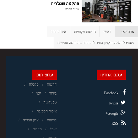
התקנות ופנצ'ריה
איזור חדרה
אתם כאן:
ראשי
חדשות מקומיות
איזור חדרה
פסטיבל פלמנקו בקניון עופר לב חדרה - הכניסה חופשית
עקבו אחרינו
ערוצי תוכן
חדשות
כלכלה
Facebook
בידור
יופי
טכנולוגיה
Twitter
איכות הסביבה
Google+
בריאות
צדק חברתי
RSS
אוכל
תיירות