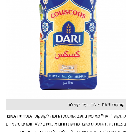
קוסקוס DARI. צילום - עידו קימלוב.
קוסקוס "דארי" מאופיין בטעם אותנטי, הדומה לקוסקוס המסורתי המיוצר
בעבודת יד. הקוסקוס מיוצר מחיטת דורום איכותית, ללא חומרים משמרים
וצבעי מאכל. הקוסקוס מוצע ב- 2 גדלים של גרגירים – דק ובינוני.