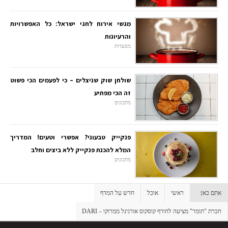
מגשי אירוח לחגי ישראל: כל האפשרויות
והרעיונות
מסעדות
שולחן שוק שניצלים – כי לפעמים הכי פשוט
זה הכי מפתיע
מתכונים
פנקייק טבעוני? אפשרי וטעים! המדריך
המלא להכנת פנקייק ללא ביצים וחלב
מתכונים
אתם כאן:
ראשי
אוכל
חדש על המדף
חברת "תומר" מציעה לחורף קוסקוס אורגינל ממרוקו – DARI