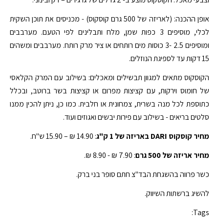
אופן ההכנה: (לאריזה של 500 גרם קוסקוס) - מכניסים את תוכן השקית
לכלי, מוסיפים 3 כפות שמן, מלח ותבלינים לפי הטעם. מערבבים
ומוסיפים 2.5 -3 כוסות מים רותחים או ציר מרק רותח. מערבבים ומשהים
15 דקות עד לספיגת הנוזלים.
הקוסקוס מתאים למגוון תבשילים ומאכלים: בשילוב עם המרק הקלאסי
של חומוס וירקות, עם קציצות מפרום או קציצות בשר ברוטב, ובכלל
כתוספת לכל מנה בשרית, צמחונית או חלבית. כמו כן, ניתן להכין ממנו
סלטים בריאים - בשילוב עם פירות יבשים ואגוזים ועוד.
מחיר קוסקוס DARI באריזה של 1 ק"ג
: 14.90 ₪ – 15.90 ש"ח.
מחיר אריזה של 500 גרם
: 7.90 ₪ - 8.90 ₪.
כשר פרווה בהשגחת הבד"צ חתם סופר בני ברק.
להשיג ברשתות השיווק.
Tags: