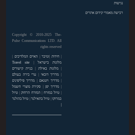
נגישות
רכישת מאמרי קידום אתרים
Copyright © 2010-2025 The-
Pulse Communications LTD. All
rights reserved
|
חידות
|
זנזיבר
|
האיים המלדיבים
|
מלונות בישראל
|
Travel site
|
מלונות באילת
|
בניית קישורים
|
מדריך דובאי
|
ערי בירה בעולם
|
מדריך ויטנאם
|
מדריך פיליפינים
|
מדריך יפן
|
סקירת מוצרי חשמל
|
טיול במזרח
|
המזרח הרחוק
|
טיול
במרוקו
|
טיול בתאילנד
|
טיול בהולנד
|