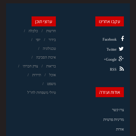
עקבו אחרינו
ערוצי תוכן
חדשות
כלכלה
Facebook
בידור
יופי
טכנולוגיה
Twitter
איכות הסביבה
Google+
בריאות
צדק חברתי
RSS
אוכל
תיירות
משפט
אודות ועזרה
טיולי משפחות לחו"ל
צרו קשר
מדיניות פרטיות
אודות