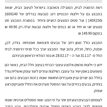
רשת הרמוניה לבית, המובילה והאהובה בישראל לעיצוב הבית, יוצאת
במבצע גם על וילונות הכנפיים רינג (טבעות בגדלים של 160X140
ו140X250 ) ועל סטים המצעים הזוגיים והיחיד. במסגרת המבצע סט
מצעים זוגי או יחיד או זוג כנפים של וילונות טבעות יעלה רק 49.90 ₪
במקום 149.90 ₪.
המבצע כולל מגוון רחב של צבעים ודוגמאות אופנתיות: בורדו, לבן,
שמנת, כחול, תכלת, צהוב ועוד. המבצע יערך בכל סניפי הרמוניה לבית
החל מ- 31.1.17 ועד ה – 28.02.17 או גמר המלאי הראשון מביניהם.
ידוע כי וילונות מהווים אלמנט עיצובי הכרחי בעיצוב חלל הבית, כאשר הם
משפעים באופן ישיר על עיצובו. הווילונות עוזרים ליצור עומק ואשליית גודל
בחלל הם יוצרים עניין ומעבירים תחושות שונות בזכות הצבעים בהם אנו
בוחרים, צבעים בהירים על גווני הפסטל מעדנים את החלל ומעניקים רוגע
ועומק.
לעומתם הצבעים הנועזים יותר על פי הפנג שואי מסמלים אנרגיות שונות
ומגוונות לדוג': הצבע האדום מסמל אנרגיה והתלהבות, צבע הזהב