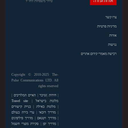
אודות ועזרה
טיולי משפחות לחו"ל
צרו קשר
מדיניות פרטיות
אודות
נגישות
רכישת מאמרי קידום אתרים
Copyright © 2010-2025 The-
Pulse Communications LTD. All
rights reserved
|
חידות
|
זנזיבר
|
האיים המלדיבים
|
מלונות בישראל
|
Travel site
|
מלונות באילת
|
בניית קישורים
|
מדריך דובאי
|
ערי בירה בעולם
|
מדריך ויטנאם
|
מדריך פיליפינים
|
מדריך יפן
|
סקירת מוצרי חשמל