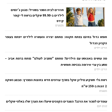
חוזרים לבית הספר בסטייל: מגוון ג'ינסים
לילדים ב-99.90 שקלים ברשת לי קופר
קידס
מבצעים
חופש גדול בחינם בפתח תקווה: מתחם יצירה והעשרה לילדים ייפתח בעופר
הקניון הגדול
הורים וילדים
מה עושים באוגוסט עם הילדים? מתחם "מסביב לעולם" נפתח ברמת אביב –
מסע בין ערי אירופה בכניסה חופשית
הורים וילדים
רשת גלי תשקיע מיליון שקל בסניף עודפים חדש בחוצות המפרץ: מבצע השקה
2 זוגות ב-150 ש"ח
מבצעים
עומדים למכור את הרכב? הצעדים הקטנים שיעלו את הערך שלו באלפי שקלים
קונים חכם