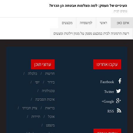
העיניים של העסק: למה מצלמות אבטחה הן הכרח?
טיפים לבית
אתם כאן:
ראשי
למשפחה
מבצעים
רשת הרמוניה לבית במבצע מפנק על מגוון וילונות ומצעים
עקבו אחרינו
ערוצי תוכן
חדשות
כלכלה
Facebook
בידור
יופי
טכנולוגיה
Twitter
איכות הסביבה
Google+
בריאות
צדק חברתי
RSS
אוכל
תיירות
משפט