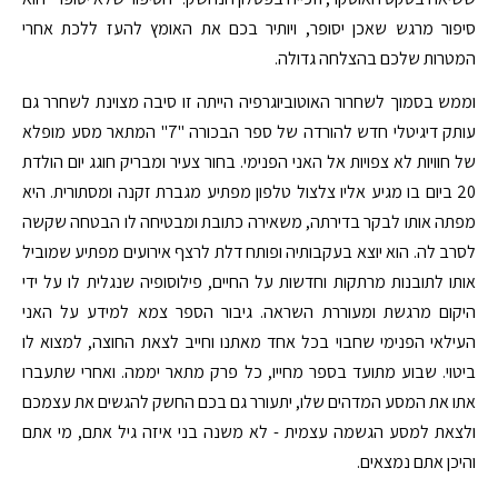
סיפור מרגש שאכן יסופר, ויותיר בכם את האומץ להעז ללכת אחרי
המטרות שלכם בהצלחה גדולה.
וממש בסמוך לשחרור האוטוביוגרפיה הייתה זו סיבה מצוינת לשחרר גם
עותק דיגיטלי חדש להורדה של ספר הבכורה "7" המתאר מסע מופלא
של חוויות לא צפויות אל האני הפנימי. בחור צעיר ומבריק חוגג יום הולדת
20 ביום בו מגיע אליו צלצול טלפון מפתיע מגברת זקנה ומסתורית. היא
מפתה אותו לבקר בדירתה, משאירה כתובת ומבטיחה לו הבטחה שקשה
לסרב לה. הוא יוצא בעקבותיה ופותח דלת לרצף אירועים מפתיע שמוביל
אותו לתובנות מרתקות וחדשות על החיים, פילוסופיה שנגלית לו על ידי
היקום מרגשת ומעוררת השראה. גיבור הספר צמא למידע על האני
העילאי הפנימי שחבוי בכל אחד מאתנו וחייב לצאת החוצה, למצוא לו
ביטוי. שבוע מתועד בספר מחייו, כל פרק מתאר יממה. ואחרי שתעברו
אתו את המסע המדהים שלו, יתעורר גם בכם החשק להגשים את עצמכם
ולצאת למסע הגשמה עצמית - לא משנה בני איזה גיל אתם, מי אתם
והיכן אתם נמצאים.