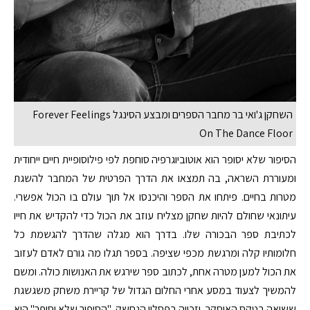
השחקן ג'ואי בר מחבר הספרים ומבצע הסינגל Forever Feelings
On The Dance Floor
הסיפור שלא יסופר הוא אוטוביוגרפיה סוחפת לפי פילוסופיית חיים ייחודית
ומעוררת השראה, בה תמצאו את הדרך הפרטית של המחבר להשגת
מטרות בחיים. פיתחו את הספר והיכנסו אל תוך עולם בו הכול אפשרי.
עיתונאי שחולם להיות שחקן מצליח עוזב את הכול כדי להקדיש את חייו
לכתיבת ספר הבכורה שלו. בדרך הוא מגלה שהדרך להגשמת כל
חלומותיו קלה ומרגשת מכפי שציפה. בספר תגלו מה גורם לאדם לעזוב
את הכול למען מטרה אחת, לכתוב ספר שירגש את האנושות כולה. ומשם
להמשיך לצעוד במסע אחרי החלום הגדול של קריירת משחק משגשגת
ששיאה בטקס האוסקר, וזכייה בפסלון הנחשק. "הסיפור שלא יסופר" הוא