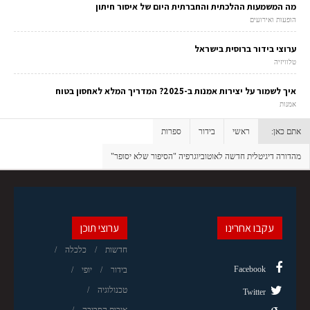
מה המשמעות ההלכתית והחברתית היום של איסור חיתון
הופעות ואירועים
ערוצי בידור ברוסית בישראל
טלוויזיה
איך לשמור על יצירות אמנות ב-2025? המדריך המלא לאחסון בטוח
אמנות
אתם כאן:
ראשי
בידור
ספרות
מהדורה דיגיטלית חדשה לאוטוביוגרפיה "הסיפור שלא יסופר"
עקבו אחרינו
ערוצי תוכן
חדשות
כלכלה
Facebook
בידור
יופי
טכנולוגיה
Twitter