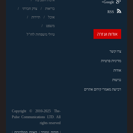
איכות הסביבה
Google+
בריאות
צדק חברתי
RSS
אוכל
תיירות
משפט
אודות ועזרה
טיולי משפחות לחו"ל
צרו קשר
מדיניות פרטיות
אודות
נגישות
רכישת מאמרי קידום אתרים
Copyright © 2010-2025 The-
Pulse Communications LTD. All
rights reserved
|
חידות
|
זנזיבר
|
האיים המלדיבים
|