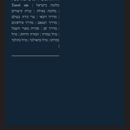
מלונות בישראל
|
Travel site
|
מלונות באילת
|
בניית קישורים
|
מדריך דובאי
|
ערי בירה בעולם
|
מדריך ויטנאם
|
מדריך פיליפינים
|
מדריך יפן
|
סקירת מוצרי חשמל
|
טיול במזרח
|
המזרח הרחוק
|
טיול
במרוקו
|
טיול בתאילנד
|
טיול בהולנד
|