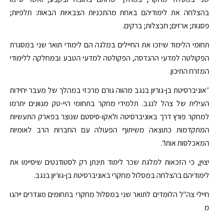
בהצלחה את לימודיהם באחת מהתכניות הצבאיות הבאות: תלפיות;
פסגות; ארזים; חבצלות; ברקים.
תחומי הלימוד שיזכו את החיילים במלגה הם לימודי תואר שני במסגרת
הפקולטה למדעי ההנדסה, הפקולטה למדעי הטבע ובמחלקה ללימודי
המזרח התיכון.
״אוניברסיטת בן-גוריון בנגב מהווה גורם מרכזי במהלך של מעבר יחידות
העילית של צהל לנגב. תלמידי מחקר בתחומי היי-טק מגוונים יתרמו
למחקר פורץ דרך באוניברסיטה ולאקו-סיסטם שנוצר בפארק התעשיות
המתקדמות כתוצאה משיתוף הפעולה עם החברות הרב לאומיות
המאכלסות אותו".
יצוין, כי הזכאות למלגת שכר לימוד תינתן רק לסטודנטים שיסיימו את
לימודיהם בהצלחה במסלול מחקרי באוניברסיטת בן-גוריון בנגב.
חיילי צה"ל הלומדים לתואר שני במסלול מחקרי בתחומים מוגדרים ייהנו
מ