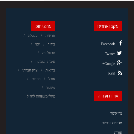
עקבו אחרינו
ערוצי תוכן
חדשות
כלכלה
Facebook
בידור
יופי
טכנולוגיה
Twitter
איכות הסביבה
Google+
בריאות
צדק חברתי
RSS
אוכל
תיירות
משפט
אודות ועזרה
טיולי משפחות לחו"ל
צרו קשר
מדיניות פרטיות
אודות