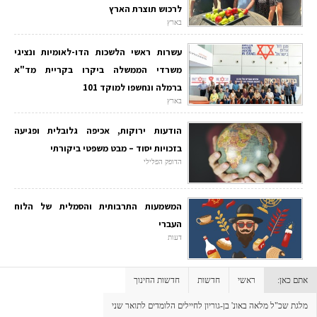
לרכוש תוצרת הארץ
בארץ
עשרות ראשי הלשכות הדו-לאומיות ונציגי
משרדי הממשלה ביקרו בקריית מד"א
ברמלה ונחשפו למוקד 101
בארץ
הודעות ירוקות, אכיפה גלובלית ופגיעה
בזכויות יסוד – מבט משפטי ביקורתי
הדופק הפלילי
המשמעות התרבותית והסמלית של הלוח
העברי
דעות
אתם כאן:
ראשי
חדשות
חדשות החינוך
מלגת שכ"ל מלאה באונ' בן-גוריון לחיילים הלומדים לתואר שני