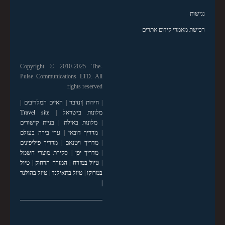
נגישות
רכישת מאמרי קידום אתרים
Copyright © 2010-2025 The-
Pulse Communications LTD. All
rights reserved
|
חידות
|
זנזיבר
|
האיים המלדיבים
|
מלונות בישראל
|
Travel site
|
מלונות באילת
|
בניית קישורים
|
מדריך דובאי
|
ערי בירה בעולם
|
מדריך ויטנאם
|
מדריך פיליפינים
|
מדריך יפן
|
סקירת מוצרי חשמל
|
טיול במזרח
|
המזרח הרחוק
|
טיול
במרוקו
|
טיול בתאילנד
|
טיול בהולנד
|