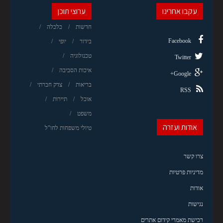
עקבו אחרינו
ערוצי תוכן
חדשות
כלכלה
Facebook
בידור
יופי
טכנולוגיה
Twitter
איכות הסביבה
Google+
בריאות
צדק חברתי
RSS
אוכל
תיירות
משפט
אודות ועזרה
טיולי משפחות לחו"ל
צרו קשר
מדיניות פרטיות
אודות
נגישות
רכישת מאמרי קידום אתרים