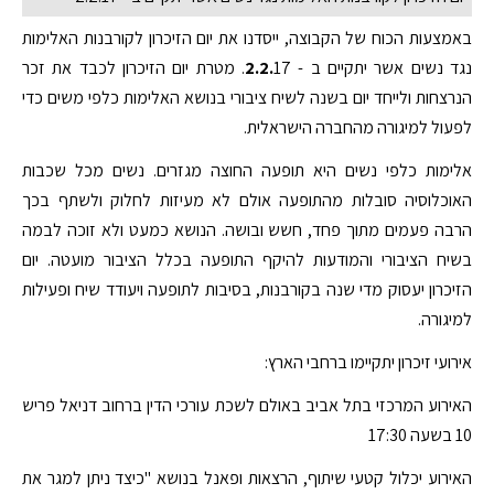
באמצעות הכוח של הקבוצה, ייסדנו את יום הזיכרון לקורבנות האלימות
נגד נשים אשר יתקיים ב -
2.2.
17. מטרת יום הזיכרון לכבד את זכר
הנרצחות ולייחד יום בשנה לשיח ציבורי בנושא האלימות כלפי משים כדי
לפעול למיגורה מהחברה הישראלית.
אלימות כלפי נשים היא תופעה החוצה מגזרים. נשים מכל שכבות
האוכלוסיה סובלות מהתופעה אולם לא מעיזות לחלוק ולשתף בכך
הרבה פעמים מתוך פחד, חשש ובושה. הנושא כמעט ולא זוכה לבמה
בשיח הציבורי והמודעות להיקף התופעה בכלל הציבור מועטה. יום
הזיכרון יעסוק מדי שנה בקורבנות, בסיבות לתופעה ויעודד שיח ופעילות
למיגורה.
אירועי זיכרון יתקיימו ברחבי הארץ:
האירוע המרכזי בתל אביב באולם לשכת עורכי הדין ברחוב דניאל פריש
10 בשעה 17:30
האירוע יכלול קטעי שיתוף, הרצאות ופאנל בנושא "כיצד ניתן למגר את