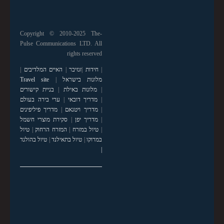
Copyright © 2010-2025 The-
Pulse Communications LTD. All
rights reserved
|
חידות
|
זנזיבר
|
האיים המלדיבים
|
מלונות בישראל
|
Travel site
|
מלונות באילת
|
בניית קישורים
|
מדריך דובאי
|
ערי בירה בעולם
|
מדריך ויטנאם
|
מדריך פיליפינים
|
מדריך יפן
|
סקירת מוצרי חשמל
|
טיול במזרח
|
המזרח הרחוק
|
טיול
במרוקו
|
טיול בתאילנד
|
טיול בהולנד
|