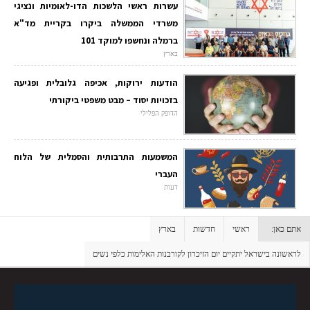
עשרות ראשי הלשכות הדו-לאומיות ונציגי
משרדי הממשלה ביקרו בקריית מד"א
ברמלה ונחשפו למוקד 101
בארץ
הודעות ירוקות, אכיפה גלובלית ופגיעה
בזכויות יסוד – מבט משפטי ביקורתי
הדופק הפלילי
המשמעות התרבותית והסמלית של הלוח
העברי
דעות
אתם כאן:
ראשי
חדשות
בארץ
לראשונה בישראל יתקיים יום הזיכרון לקורבנות האלימות כלפי נשים