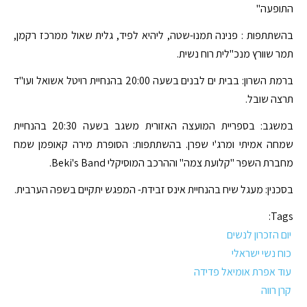
התופעה"
בהשתתפות : פנינה תמנו-שטה, ליהיא לפיד, גלית שאול ממרכז רקמן,
תמר שוורץ מנכ"לית רוח נשית.
ברמת השרון: בבית ים לבנים בשעה 20:00 בהנחיית רויטל אשואל ועו"ד
תרצה שובל.
במשגב: בספריית המועצה האזורית משגב בשעה 20:30 בהנחיית
שמחה אמיתי ומרג'י שפרן. בהשתתפות: הסופרת מירה קאופמן שמח
מחברת השפר "קלועת צמה" וההרכב המוסיקלי Beki's Band.
בסכנין: מעגל שיח בהנחיית אינס זבידת- המפגש יתקיים בשפה הערבית.
Tags:
יום הזכרון לנשים
כוח נשי ישראלי
עוד אפרת אומיאל פדידה
קרן רווה