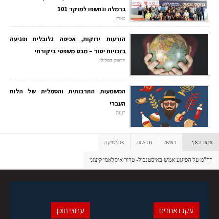
ברמלה ונחשפו למוקד 101
בארץ
הודעות ירוקות, אכיפה גלובלית ופגיעה
בזכויות יסוד – מבט משפטי ביקורתי
הדופק הפלילי
המשמעות התרבותית והסמלית של הלוח
העברי
דעות
אתם כאן:
ראשי
חדשות
פוליטיקה
רה"מ על הפיגוע אמש באיסטנבול- טרור איסלאמי קיצוני
עקבו אחרינו
ערוצי תוכן