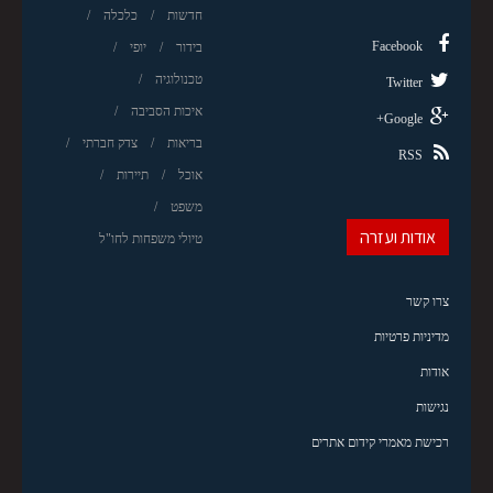
חדשות
כלכלה
Facebook
בידור
יופי
טכנולוגיה
Twitter
איכות הסביבה
Google+
בריאות
צדק חברתי
RSS
אוכל
תיירות
משפט
אודות ועזרה
טיולי משפחות לחו"ל
צרו קשר
מדיניות פרטיות
אודות
נגישות
רכישת מאמרי קידום אתרים