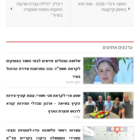
האוצר ורמ"י: 2016 - שנת שיא
ריבלין: "הלילה עברה טורקיה
בשיווק קרקעות
התקפה נוספת שמקורה
בטרור"
עדכונים אחרונים
שלושה מנהלים חדשים לבתי הספר באופקים
לקראת תשפ"ז: ככה מתרחבת שדרת הניהול
בעיר
דופק החינוך
שפע פרי לקראת חגי תשרי: עונת קטיף פירות
הקיץ בשיאה - ארגון מגדלי הפירות קורא
לרכוש תוצרת הארץ
בארץ
עשרות ראשי הלשכות הדו-לאומיות ונציגי
משרדי הממשלה ביקרו בקריית מד"א