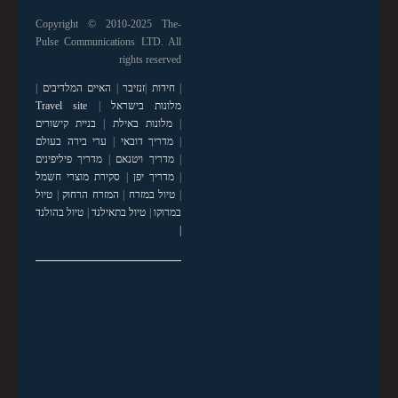
Copyright © 2010-2025 The-
Pulse Communications LTD. All
rights reserved
|
חידות
|
זנזיבר
|
האיים המלדיבים
|
מלונות בישראל
|
Travel site
|
מלונות באילת
|
בניית קישורים
|
מדריך דובאי
|
ערי בירה בעולם
|
מדריך ויטנאם
|
מדריך פיליפינים
|
מדריך יפן
|
סקירת מוצרי חשמל
|
טיול במזרח
|
המזרח הרחוק
|
טיול
במרוקו
|
טיול בתאילנד
|
טיול בהולנד
|