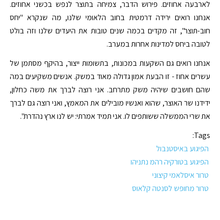
לארבעה אחוזים. פירוש הדבר, צמיחה בתוצר לנפש בכשני אחוזים.
אנחנו רואים ירידה דרמטית בחוב הלאומי שלנו, מה שנקרא "יחס
חוב-תוצר", זה מקדים בכמה שנים טובות את היעדים שלנו וזה בולט
לטובה ביחס למדינות אחרות במערב.
אנחנו רואים גם השקעות במכונות, בתשומות ייצור, בהיקף מסתמן של
עשרים אחוז - זו הבעת אמון גדולה מאוד במשק. אנשים משקיעים במה
שהם חושבים שיהיה משק מתרחב. אני רוצה לברך את משה כחלון,
ידידנו שר האוצר, שהוא ואנשיו מובילים את המאמץ, ואני רוצה גם לברך
את שרי הממשלה ששותפים לו. אני תמיד אמרתי: יש לנו ארץ נהדרת".
Tags:
הפיגוע באיסטנבול
הפיגוע בטורקיה רהמ נתניהו
טרור איסלאמי קיצוני
טרור מחופש לסנטה קלאוס