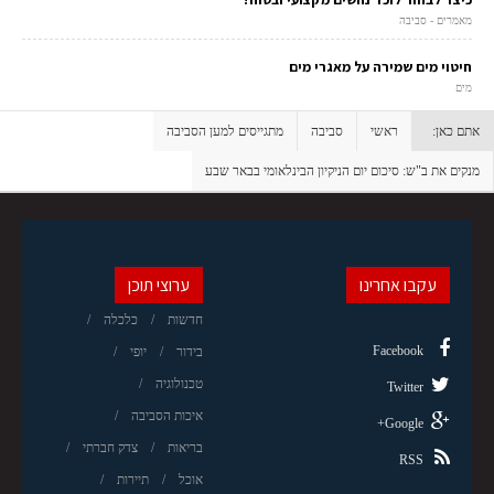
מאמרים - סביבה
חיטוי מים שמירה על מאגרי מים
מים
אתם כאן:
ראשי
סביבה
מתגייסים למען הסביבה
מנקים את ב"ש: סיכום יום הניקיון הבינלאומי בבאר שבע
עקבו אחרינו
ערוצי תוכן
חדשות
כלכלה
Facebook
בידור
יופי
טכנולוגיה
Twitter
איכות הסביבה
Google+
בריאות
צדק חברתי
RSS
אוכל
תיירות