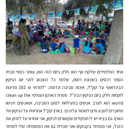
אחד התלמידים שלקח אף הוא חלק ביום הזה הוא, עומר כספי מבית
הספר רכסים בשכונת רמות, שלמד כל השבוע לפני יום הניקיון
הבינלאומי על קק"ל, איכות סביבה וכדומה: "למדתי ש 102 מדינות
לוקחות חלק ביום הניקיון הבינ"ל. מטרת הארגון העולמי clean up the
world הוא לערב אנשים בפעילויות למען הסביבה, ושאנשים ירגישו
מחוברים לטבע וירצו לשמור עליו נקי. בארץ קק"ל אחראית על הניקיון של
הארץ. גם בבית יש לי תפקידים שקשורים לניקיון, אני אחראי על לזרוק את
הזבל, אני ממחזר בקבוקים ואני מכריח גם את המשפחה שלי למחזר