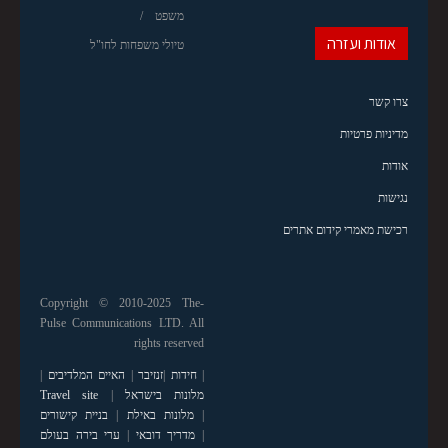
משפט
אודות ועזרה
טיולי משפחות לחו"ל
צרו קשר
מדיניות פרטיות
אודות
נגישות
רכישת מאמרי קידום אתרים
Copyright © 2010-2025 The-
Pulse Communications LTD. All
rights reserved
|
חידות
|
זנזיבר
|
האיים המלדיבים
|
מלונות בישראל
|
Travel site
|
מלונות באילת
|
בניית קישורים
|
מדריך דובאי
|
ערי בירה בעולם