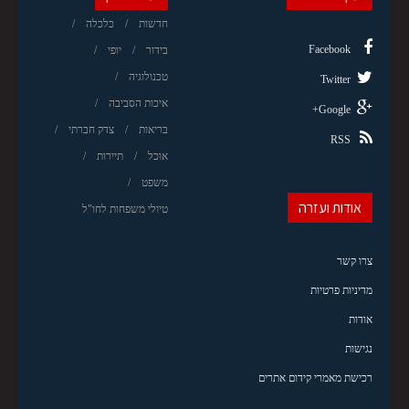
חדשות
כלכלה
Facebook
בידור
יופי
טכנולוגיה
Twitter
איכות הסביבה
Google+
בריאות
צדק חברתי
RSS
אוכל
תיירות
משפט
אודות ועזרה
טיולי משפחות לחו"ל
צרו קשר
מדיניות פרטיות
אודות
נגישות
רכישת מאמרי קידום אתרים