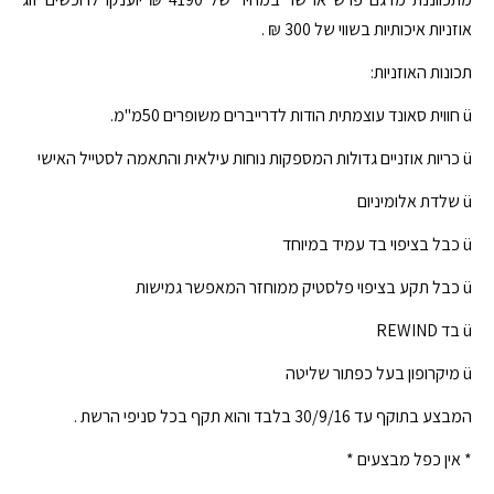
אוזניות איכותיות בשווי של 300 ₪ .
תכונות האוזניות:
ü חווית סאונד עוצמתית הודות לדרייברים משופרים 50מ"מ.
ü כריות אוזניים גדולות המספקות נוחות עילאית והתאמה לסטייל האישי
ü שלדת אלומיניום
ü כבל בציפוי בד עמיד במיוחד
ü כבל תקע בציפוי פלסטיק ממוחזר המאפשר גמישות
ü בד REWIND
ü מיקרופון בעל כפתור שליטה
המבצע בתוקף עד 30/9/16 בלבד והוא תקף בכל סניפי הרשת .
* אין כפל מבצעים *