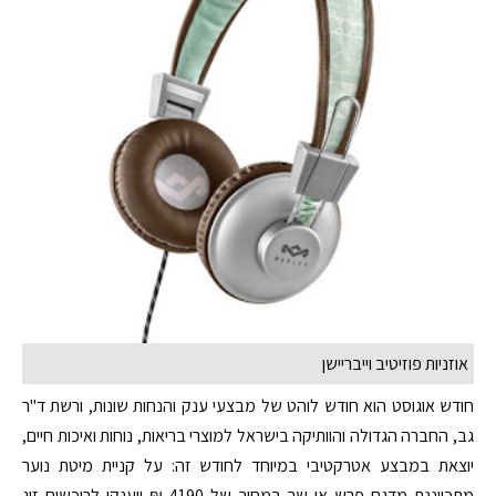
אוזניות פוזיטיב וייבריישן
חודש אוגוסט הוא חודש לוהט של מבצעי ענק והנחות שונות, ורשת ד"ר
גב, החברה הגדולה והוותיקה בישראל למוצרי בריאות, נוחות ואיכות חיים,
יוצאת במבצע אטרקטיבי במיוחד לחודש זה: על קניית מיטת נוער
מתכווננת מדגם פרש או שר במחיר של 4190 ₪ יוענקו לרוכשים זוג