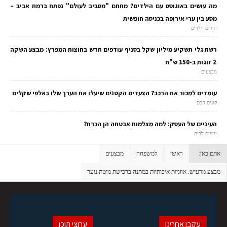
מה עושים באוגוסט עם הילדים? מתחם "מסביב לעולם" נפתח ברמת אביב –
מסע בין ערי אירופה בכניסה חופשית
הורים וילדים
רשת גלי תשקיע מיליון שקל בסניף עודפים חדש בחוצות המפרץ: מבצע השקה
2 זוגות ב-150 ש"ח
מבצעים
עומדים למכור את הרכב? הצעדים הקטנים שיעלו את הערך שלו באלפי שקלים
קונים חכם
העיניים של העסק: למה מצלמות אבטחה הן הכרח?
טיפים לבית
אתם כאן:
ראשי
למשפחה
מבצעים
מבצע מרעיש: אוזניות איכותיות במתנה ברכישת מיטת נוער
עקבו אחרינו
ערוצי תוכן