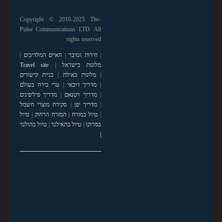
Copyright © 2010-2025 The-
Pulse Communications LTD. All
rights reserved
|
חידות
|
זנזיבר
|
האיים המלדיבים
|
מלונות בישראל
|
Travel site
|
מלונות באילת
|
בניית קישורים
|
מדריך דובאי
|
ערי בירה בעולם
|
מדריך ויטנאם
|
מדריך פיליפינים
|
מדריך יפן
|
סקירת מוצרי חשמל
|
טיול במזרח
|
המזרח הרחוק
|
טיול
במרוקו
|
טיול בתאילנד
|
טיול בהולנד
|