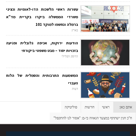
עשרות ראשי הלשכות הדו-לאומיות ונציגי
משרדי הממשלה ביקרו בקריית מד"א
ברמלה ונחשפו למוקד 101
בארץ
הודעות ירוקות, אכיפה גלובלית ופגיעה
בזכויות יסוד – מבט משפטי ביקורתי
הדופק הפלילי
המשמעות התרבותית והסמלית של הלוח
העברי
דעות
אתם כאן:
ראשי
חדשות
פוליטיקה
ח''כ חנין ישתתף במצעד הגאווה בי-ם: ''אסור לנו להתקפל"