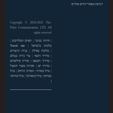
רכישת מאמרי קידום אתרים
Copyright © 2010-2025 The-
Pulse Communications LTD. All
rights reserved
|
חידות
|
זנזיבר
|
האיים המלדיבים
|
מלונות בישראל
|
Travel site
|
מלונות באילת
|
בניית קישורים
|
מדריך דובאי
|
ערי בירה בעולם
|
מדריך ויטנאם
|
מדריך פיליפינים
|
מדריך יפן
|
סקירת מוצרי חשמל
|
טיול במזרח
|
המזרח הרחוק
|
טיול
במרוקו
|
טיול בתאילנד
|
טיול בהולנד
|