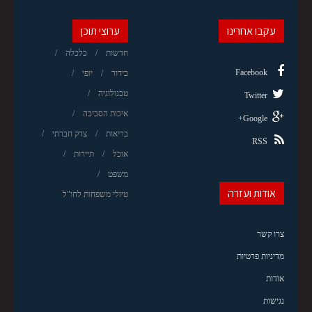
עקבו אחרינו
ערוצי תוכן
חדשות
כלכלה
Facebook
בידור
יופי
טכנולוגיה
Twitter
איכות הסביבה
Google+
בריאות
צדק חברתי
RSS
אוכל
תיירות
משפט
אודות ועזרה
טיולי משפחות לחו"ל
צרו קשר
מדיניות פרטיות
אודות
נגישות