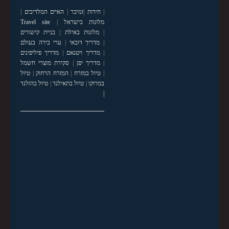
|
חידות
|
זנזיבר
|
האיים המלדיבים
|
מלונות בישראל
|
Travel site
|
מלונות באילת
|
בניית קישורים
|
מדריך דובאי
|
ערי בירה בעולם
|
מדריך ויטנאם
|
מדריך פיליפינים
|
מדריך יפן
|
סקירת מוצרי חשמל
|
טיול במזרח
|
המזרח הרחוק
|
טיול
במרוקו
|
טיול בתאילנד
|
טיול בהולנד
|