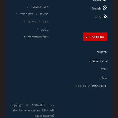
איכות הסביבה
Google+
בריאות
צדק חברתי
RSS
אוכל
תיירות
משפט
אודות ועזרה
טיולי משפחות לחו"ל
צרו קשר
מדיניות פרטיות
אודות
נגישות
רכישת מאמרי קידום אתרים
Copyright © 2010-2025 The-
Pulse Communications LTD. All
rights reserved