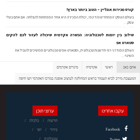
קורס מכירות אונליין – הטוב ביותר בארץ!
בעולם העסקי המתחדש והדינמי, יכולת המכירה היא אחד המפתחות להצלחה. אם אתם בעלי
עסק…
שילוב בין יזמות לטכנולוגיה: הכשרה אקדמית שיכולה לעזור לכם להקים
סטארט אפ
העולם המודרני רווי חדשנות טכנולוגית, וסטארט-אפים טכנולוגיים ממשיכים להוביל את
השינוי…
אתם כאן:
ראשי
אקדמיה
מינויים אקדמים
המעצבת מירב לביא תעמוד בראש המחלקה לעיצוב אופנה במרכז האקדמי ויצו חיפה
עקבו אחרינו
ערוצי תוכן
חדשות
כלכלה
Facebook
בידור
יופי
טכנולוגיה
Twitter