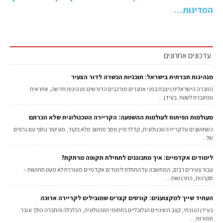
המדינות…
עדכונים אחרונים
מנהיגות חברתית בישראל: תוכניות הכשרה לדור הצעיר
החברה הישראלית ניצבת בפני אתגרים מורכבים הדורשים מנהיגות חדשה, אחראית
ומחוברת לשטח. בעידן…
מעולמות הפיתוח לעולמות ההשפעה: הקריירה הטכנולוגית שלא הכרתם
כשחושבים על קריירה טכנולוגית, קל לדמיין מסך מחשב מלא בקוד, מוניטור נוסף עם גרפים
של…
לימודים אקדמיים: איך מתכוננים לתחילת תקופה מרתקת?
עבור צעירים רבים, המחשבה על התחלת לימודים אקדמיים מעוררת לא מעט תחושות –
סקרנות, התרגשות…
העתיד שייך למקצוענים: קורסים קצרים שמובילים לקריירה ארוכה
בעידן הנוכחי, קצב השינויים הגלובליים בתחומי הטכנולוגיה, הכלכלה והחברה הולך וגובר.
תמורות…