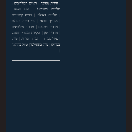
|
חידות
|
זנזיבר
|
האיים המלדיבים
|
מלונות בישראל
|
Travel site
|
מלונות באילת
|
בניית קישורים
|
מדריך דובאי
|
ערי בירה בעולם
|
מדריך ויטנאם
|
מדריך פיליפינים
|
מדריך יפן
|
סקירת מוצרי חשמל
|
טיול במזרח
|
המזרח הרחוק
|
טיול
במרוקו
|
טיול בתאילנד
|
טיול בהולנד
|