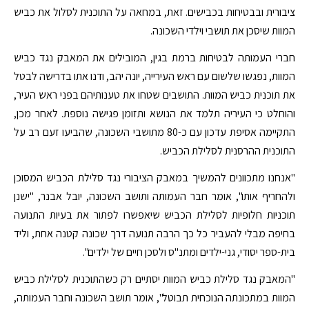
ציבורית ובבטיחות בכבישים. זאת, במחאה על התוכנית לסלול את כביש
המוות שיסכן את תושבי וילדי השכונה.
חברי העמותה לבטיחות ברמת בגין, המובילים את המאבק נגד כביש
המוות, נפגשו שלשום עם ראש העירייה, יונה יהב, ודנו אתו בדרישה לבטל
את תוכנית כביש המוות. התושבים שטחו את טענותיהם בפני ראש העיר,
והוחלט כי העיריה תלמד את הנושא ותזומן פגישה נוספת. לאחר מכן,
התקיימה אסיפת עדכון עם כ-80 מתושבי השכונה, שהביעו זעם רב על
התוכנית ההרסנית לסלילת הכביש.
"אנחנו מתכוונים להמשיך במאבק הציבורי נגד סלילת הכביש המסוכן
ולהחריף אותו", אומר חבר העמותה ותושב השכונה, יובל אבנר, "ישנן
תוכניות חלופיות לסלילת הכביש שיאפשרו לפתור את בעיות התנועה
בחיפה מבלי להעביר כל כך הרבה תנועה דרך שכונה קטנה אחת, וליד
בית-ספר יסודי, גני-ילדים ומתנ"ס ולסכן חיים של ילדים".
"המאבק נגד סלילת כביש המוות יסתיים רק כשהתוכנית לסלילת כביש
המוות במתכונתה הנוכחית תבוטל", אומר תושב השכונה וחבר העמותה,