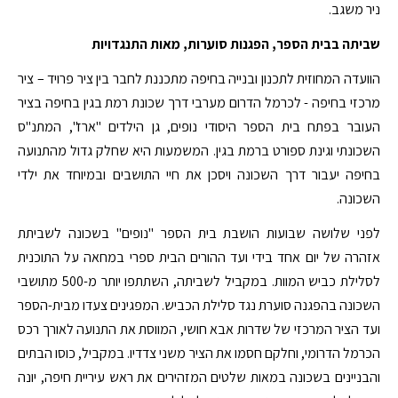
ניר משגב.
שביתה בבית הספר, הפגנות סוערות, מאות התנגדויות
הוועדה המחוזית לתכנון ובנייה בחיפה מתכננת לחבר בין ציר פרויד – ציר
מרכזי בחיפה - לכרמל הדרום מערבי דרך שכונת רמת בגין בחיפה בציר
העובר בפתח בית הספר היסודי נופים, גן הילדים "ארז", המתנ"ס
השכונתי וגינת ספורט ברמת בגין. המשמעות היא שחלק גדול מהתנועה
בחיפה יעבור דרך השכונה ויסכן את חיי התושבים ובמיוחד את ילדי
השכונה.
לפני שלושה שבועות הושבת בית הספר "נופים" בשכונה לשביתת
אזהרה של יום אחד בידי ועד ההורים הבית ספרי במחאה על התוכנית
לסלילת כביש המוות. במקביל לשביתה, השתתפו יותר מ-500 מתושבי
השכונה בהפגנה סוערת נגד סלילת הכביש. המפגינים צעדו מבית-הספר
ועד הציר המרכזי של שדרות אבא חושי, המווסת את התנועה לאורך רכס
הכרמל הדרומי, וחלקם חסמו את הציר משני צדדיו. במקביל, כוסו הבתים
והבניינים בשכונה במאות שלטים המזהירים את ראש עיריית חיפה, יונה