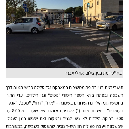
ביה"ס רמת בגין. צילום: אורלי אבנר.
תושבי רמת בגין בחיפה ממשיכים במאבקם נגד סלילת כביש המוות דרך
השכונה ובפתח בית- הספר היסודי "נופים" וגני הילדים. ועדי ההורי
בחמישה גני הילדים העירוניים בשכונה – "ארז", "דרור", "כוכב", "אגס "
ו"עומרים" – יושבתו מחר (ו') לשביתת אזהרה של שעה – מ-8:00 עד
9:00 בבוקר. הילדים לא יגיעו לגנים ובמקום זאת ייפגשו ב"גן העגול"
שבשכונה ויעברו פעילות חווייתית-חינוכית שתעסוק בשביתה, במעורבות