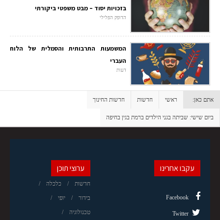
בזכויות יסוד – מבט משפטי ביקורתי
הדופק הפלילי
המשמעות התרבותית והסמלית של הלוח
העברי
דעות
אתם כאן:
ראשי
חדשות
חדשות החינוך
ביום שישי: שביתה בגני הילדים ברמת בגין בחיפה
עקבו אחרינו
ערוצי תוכן
חדשות
כלכלה
Facebook
בידור
יופי
טכנולוגיה
Twitter