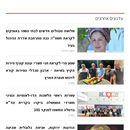
עדכונים אחרונים
שלושה מנהלים חדשים לבתי הספר באופקים
לקראת תשפ"ז: ככה מתרחבת שדרת הניהול
בעיר
דופק החינוך
שפע פרי לקראת חגי תשרי: עונת קטיף פירות
הקיץ בשיאה - ארגון מגדלי הפירות קורא
לרכוש תוצרת הארץ
בארץ
עשרות ראשי הלשכות הדו-לאומיות ונציגי
משרדי הממשלה ביקרו בקריית מד"א
ברמלה ונחשפו למוקד 101
בארץ
הודעות ירוקות, אכיפה גלובלית ופגיעה