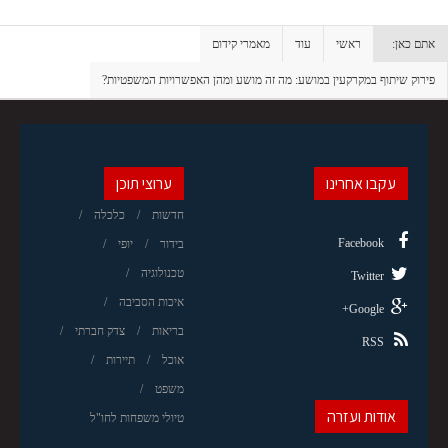
אתם כאן:
ראשי
עוד
מאמרי קידום
פירוק שיתוף במקרקעין במושע: מה זה מושע ומהן האפשרויות המשפטיות?
עקבו אחרינו
ערוצי תוכן
חדשות
כלכלה
Facebook
בידור
יופי
טכנולוגיה
Twitter
איכות הסביבה
Google+
בריאות
צדק חברתי
RSS
אוכל
תיירות
משפט
אודות ועזרה
טיולי משפחות לחו"ל