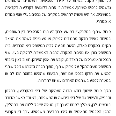
כל שותף מקבל בעלות על יחידה ספציפית, והשטחים המשותפים
נרשמים כרכוש משותף. אפשרות זו פחות רלוונטית לקרקעות חקלאיות
במושבים, אך היא עשויה להתאים במקרים של נכסים בעלי אופי מגורים
או מסחרי.
פירוק שיתוף במקרקעין במושע כרוך לעיתים בסכסוכים בין השותפים,
במיוחד כאשר חלקם מתנגדים לפירוק או מעוניינים לשמר את המצב
הקיים. במקרים כאלה, הגשת תביעה לבית המשפט היא הכרחית. בית
המשפט בוחן את נסיבות המקרה, לרבות האפשרות לחלוקה בעין, שווי
הנכס והאינטרסים של הצדדים, וקובע את אופן הפירוק. חשוב לציין כי בתי
המשפט נוטים להקל על פירוק שיתוף, מתוך הכרה בזכותו של כל שותף
לממש את חלקו בנכס. עם זאת, תביעות שהוגשו בחוסר תום לב או
במטרה לפגוע בשותפים האחרים עשויות להידחות.
הליך פירוק שיתוף דורש הבנה מעמיקה של דיני המקרקעין, התכנון
והבנייה, ולעיתים גם של דיני הירושה או המשפחה, במיוחד כאשר מדובר
ביורשים. לכן, מומלץ לפנות לעורך דין מנוסה שיוכל ללוות את התהליך,
להכין הסכמים מתאימים או לייצג בתביעה משפטית. עורך דין מקצועי