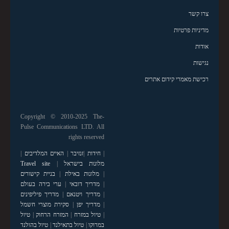
צרו קשר
מדיניות פרטיות
אודות
נגישות
רכישת מאמרי קידום אתרים
Copyright © 2010-2025 The-
Pulse Communications LTD. All
rights reserved
|
חידות
|
זנזיבר
|
האיים המלדיבים
|
מלונות בישראל
|
Travel site
|
מלונות באילת
|
בניית קישורים
|
מדריך דובאי
|
ערי בירה בעולם
|
מדריך ויטנאם
|
מדריך פיליפינים
|
מדריך יפן
|
סקירת מוצרי חשמל
|
טיול במזרח
|
המזרח הרחוק
|
טיול
במרוקו
|
טיול בתאילנד
|
טיול בהולנד