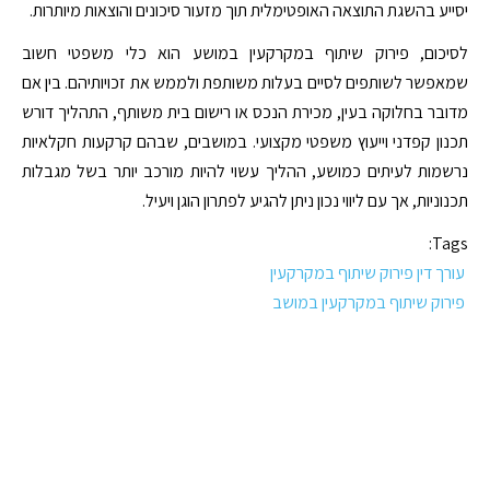
יסייע בהשגת התוצאה האופטימלית תוך מזעור סיכונים והוצאות מיותרות.
לסיכום, פירוק שיתוף במקרקעין במושע הוא כלי משפטי חשוב
שמאפשר לשותפים לסיים בעלות משותפת ולממש את זכויותיהם. בין אם
מדובר בחלוקה בעין, מכירת הנכס או רישום בית משותף, התהליך דורש
תכנון קפדני וייעוץ משפטי מקצועי. במושבים, שבהם קרקעות חקלאיות
נרשמות לעיתים כמושע, ההליך עשוי להיות מורכב יותר בשל מגבלות
תכנוניות, אך עם ליווי נכון ניתן להגיע לפתרון הוגן ויעיל.
Tags:
עורך דין פירוק שיתוף במקרקעין
פירוק שיתוף במקרקעין במושב