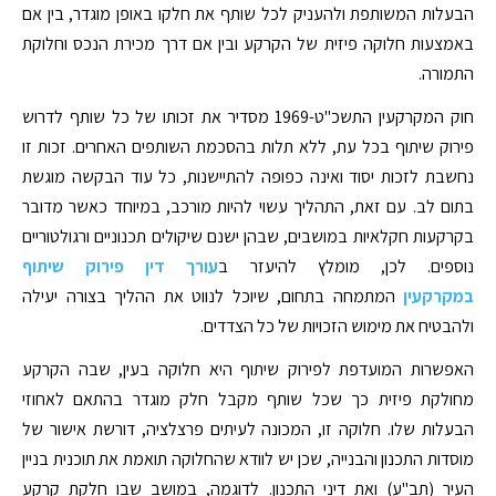
הבעלות המשותפת ולהעניק לכל שותף את חלקו באופן מוגדר, בין אם
באמצעות חלוקה פיזית של הקרקע ובין אם דרך מכירת הנכס וחלוקת
התמורה.
חוק המקרקעין התשכ"ט-1969 מסדיר את זכותו של כל שותף לדרוש
פירוק שיתוף בכל עת, ללא תלות בהסכמת השותפים האחרים. זכות זו
נחשבת לזכות יסוד ואינה כפופה להתיישנות, כל עוד הבקשה מוגשת
בתום לב. עם זאת, התהליך עשוי להיות מורכב, במיוחד כאשר מדובר
בקרקעות חקלאיות במושבים, שבהן ישנם שיקולים תכנוניים ורגולטוריים
נוספים. לכן, מומלץ להיעזר ב
עורך דין פירוק שיתוף
במקרקעין
המתמחה בתחום, שיוכל לנווט את ההליך בצורה יעילה
ולהבטיח את מימוש הזכויות של כל הצדדים.
האפשרות המועדפת לפירוק שיתוף היא חלוקה בעין, שבה הקרקע
מחולקת פיזית כך שכל שותף מקבל חלק מוגדר בהתאם לאחוזי
הבעלות שלו. חלוקה זו, המכונה לעיתים פרצלציה, דורשת אישור של
מוסדות התכנון והבנייה, שכן יש לוודא שהחלוקה תואמת את תוכנית בניין
העיר (תב"ע) ואת דיני התכנון. לדוגמה, במושב שבו חלקת קרקע