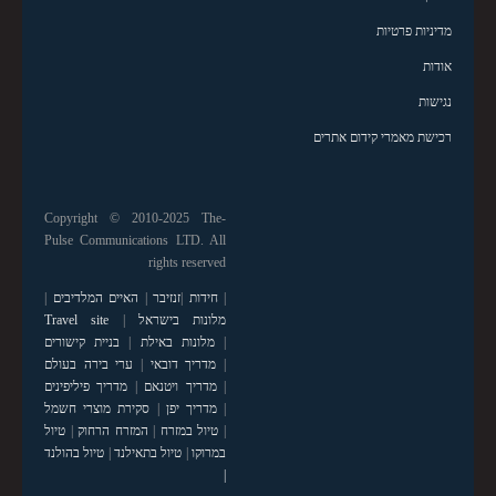
מדיניות פרטיות
אודות
נגישות
רכישת מאמרי קידום אתרים
Copyright © 2010-2025 The-
Pulse Communications LTD. All
rights reserved
|
חידות
|
זנזיבר
|
האיים המלדיבים
|
מלונות בישראל
|
Travel site
|
מלונות באילת
|
בניית קישורים
|
מדריך דובאי
|
ערי בירה בעולם
|
מדריך ויטנאם
|
מדריך פיליפינים
|
מדריך יפן
|
סקירת מוצרי חשמל
|
טיול במזרח
|
המזרח הרחוק
|
טיול
במרוקו
|
טיול בתאילנד
|
טיול בהולנד
|