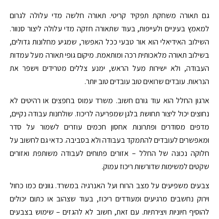
גם תאורה משחקת תפקיד קריטי. תאורה חלשה מדי עלולה לגרום
למאמץ בעיניים ולעייפות, בעוד שתאורה חזקה מדי עלולה ליצור סנוור.
השילוב האידיאלי הוא אור טבעי ככל האפשר, שמגיע מחלונות גדולים,
בשילוב תאורה מלאכותית רכה ומותאמת. מיקום גופי תאורה מעל עמדות
העבודה, ולא ישירות מעל הראש, ימנע צללים מטרידים וישפר את
הנראות. עובדים שרואים טוב עובדים טוב יותר.
ארגון החלל הוא עוד גורם חשוב. משרד עמוס בחפצים או רהיטים לא
נחוצים יכול ליצור תחושת בלגן שמפריעה לריכוז. שולחנות עבודה נקיים,
מדפים מסודרים ופתרונות אחסון חכמים עוזרים לשמור על סדר
ומאפשרים לעובדים להתמקד בעבודה ולא בסביבה. כדאי גם לחשוב על
חלוקה נכונה של החלל – אזורים פתוחים לעבודה משותפת ואזורים
שקטים למשימות שדורשות ריכוז עמוק.
צבעים משפיעים על מצב הרוח ועל האנרגיה במשרד. גוונים כמו כחול
וירוק נחשבים מרגיעים ומעודדים ריכוז, בעוד שצהוב או כתום יכולים
להוסיף חיוניות ויצירתיות. עם זאת, חשוב לא להגזים – שימוש בצבעים