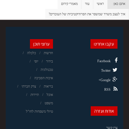
אתם כאן:
ראשי
עוד
מאמרי קידום
איך לעצב משרד שמשפר את הפרודוקטיביות של העובדים?
עקבו אחרינו
ערוצי תוכן
חדשות
כלכלה
Facebook
בידור
יופי
טכנולוגיה
Twitter
איכות הסביבה
Google+
בריאות
צדק חברתי
RSS
אוכל
תיירות
משפט
אודות ועזרה
טיולי משפחות לחו"ל
צרו קשר