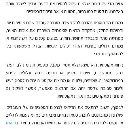
עזים מדי על קירות שלמים עלול להסיח את הדעת. עדיף לשלב אותם
באלמנטים קטנים כמו כריות, תמונות או אביזרים דקורטיביים.
צמחים הם תוספת נהדרת לכל משרד. מעבר לעובדה שהם מוסיפים יופי
וחמימות לחלל, מחקרים מראים שצמחייה משפרת את איכות האוויר,
מפחיתה מתח ומגבירה תחושת רווחה. עציצים קטנים על השולחנות או
צמחים גדולים בפינות החדר יכולים לעשות הבדל משמעותי בלי
להתאמץ יותר מדי.
נוחות אקוסטית היא נושא שלא תמיד מקבל מספיק תשומת לב. רעשי
רקע ממכשירים, שיחות טלפון או תנועה בחוץ עלולים לפגוע
בפרודוקטיביות. שטיחים, וילונות או מחיצות אקוסטיות יכולים לספוג רעש
וליצור סביבה שקטה יותר. אם התקציב מאפשר, אפשר לשקול גם
פתרונות מתקדמים כמו תקרות אקוסטיות.
לבסוף, חשוב להתאים את הריהוט לצרכים הספציפיים של העובדים.
שולחנות מתכווננים לגובה, כסאות נוחים ואביזרים כמו משענות לרגליים
או תמיכה לפרקי הידיים יכולים לשפר את חוויית העבודה. בחירה ב
ריהוט