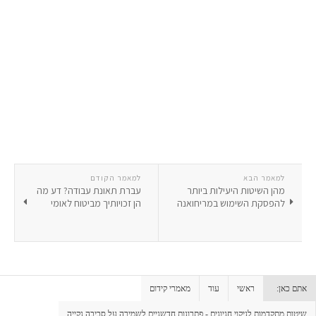
למאמר הבא
למאמר הקודם
מהן השיטות היעילות ביותר
עברת תאונת עבודה? דע מה
להפסקת השימוש במריחואנה
הן זכויותיך מביטוח לאומי
אתם כאן:
ראשי
עוד
מאמרי קידום
שיטות מתקדמות לניקוי חניונים - פתרונות חדשניים לשמירה על סביבה נקייה