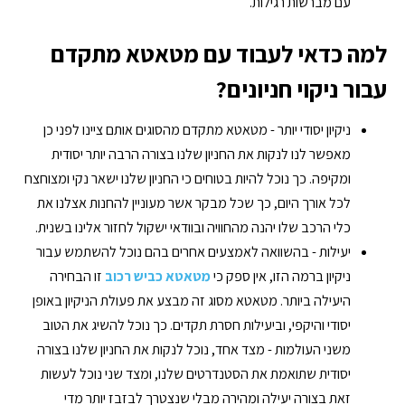
עם מברשות רגילות.
למה כדאי לעבוד עם מטאטא מתקדם
עבור ניקוי חניונים?
ניקיון יסודי יותר - מטאטא מתקדם מהסוגים אותם ציינו לפני כן
מאפשר לנו לנקות את החניון שלנו בצורה הרבה יותר יסודית
ומקיפה. כך נוכל להיות בטוחים כי החניון שלנו ישאר נקי ומצוחצח
לכל אורך היום, כך שכל מבקר אשר מעוניין להחנות אצלנו את
כלי הרכב שלו יהנה מהחוויה ובוודאי ישקול לחזור אלינו בשנית.
יעילות - בהשוואה לאמצעים אחרים בהם נוכל להשתמש עבור
ניקיון ברמה הזו, אין ספק כי
מטאטא כביש רכוב
זו הבחירה
היעילה ביותר. מטאטא מסוג זה מבצע את פעולת הניקיון באופן
יסודי והיקפי, וביעילות חסרת תקדים. כך נוכל להשיג את הטוב
משני העולמות - מצד אחד, נוכל לנקות את החניון שלנו בצורה
יסודית שתואמת את הסטנדרטים שלנו, ומצד שני נוכל לעשות
זאת בצורה יעילה ומהירה מבלי שנצטרך לבזבז יותר מדי