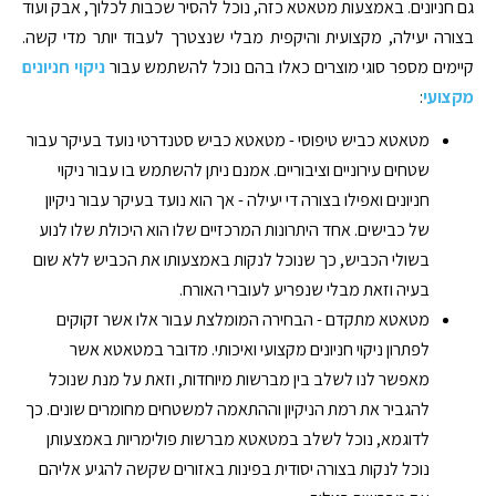
גם חניונים. באמצעות מטאטא כזה, נוכל להסיר שכבות לכלוך, אבק ועוד
בצורה יעילה, מקצועית והיקפית מבלי שנצטרך לעבוד יותר מדי קשה.
קיימים מספר סוגי מוצרים כאלו בהם נוכל להשתמש עבור
ניקוי חניונים
מקצועי
:
מטאטא כביש טיפוסי - מטאטא כביש סטנדרטי נועד בעיקר עבור
שטחים עירוניים וציבוריים. אמנם ניתן להשתמש בו עבור ניקוי
חניונים ואפילו בצורה די יעילה - אך הוא נועד בעיקר עבור ניקיון
של כבישים. אחד היתרונות המרכזיים שלו הוא היכולת שלו לנוע
בשולי הכביש, כך שנוכל לנקות באמצעותו את הכביש ללא שום
בעיה וזאת מבלי שנפריע לעוברי האורח.
מטאטא מתקדם - הבחירה המומלצת עבור אלו אשר זקוקים
לפתרון ניקוי חניונים מקצועי ואיכותי. מדובר במטאטא אשר
מאפשר לנו לשלב בין מברשות מיוחדות, וזאת על מנת שנוכל
להגביר את רמת הניקיון וההתאמה למשטחים מחומרים שונים. כך
לדוגמא, נוכל לשלב במטאטא מברשות פולימריות באמצעותן
נוכל לנקות בצורה יסודית בפינות באזורים שקשה להגיע אליהם