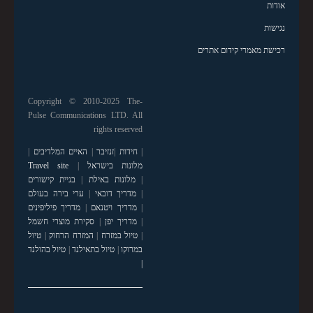
אודות
נגישות
רכישת מאמרי קידום אתרים
Copyright © 2010-2025 The-
Pulse Communications LTD. All
rights reserved
|
חידות
|
זנזיבר
|
האיים המלדיבים
|
מלונות בישראל
|
Travel site
|
מלונות באילת
|
בניית קישורים
|
מדריך דובאי
|
ערי בירה בעולם
|
מדריך ויטנאם
|
מדריך פיליפינים
|
מדריך יפן
|
סקירת מוצרי חשמל
|
טיול במזרח
|
המזרח הרחוק
|
טיול
במרוקו
|
טיול בתאילנד
|
טיול בהולנד
|