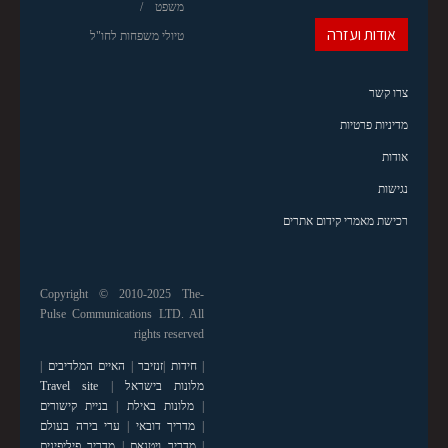
משפט
אודות ועזרה
טיולי משפחות לחו"ל
צרו קשר
מדיניות פרטיות
אודות
נגישות
רכישת מאמרי קידום אתרים
Copyright © 2010-2025 The-
Pulse Communications LTD. All
rights reserved
|
חידות
|
זנזיבר
|
האיים המלדיבים
|
מלונות בישראל
|
Travel site
|
מלונות באילת
|
בניית קישורים
|
מדריך דובאי
|
ערי בירה בעולם
|
מדריך ויטנאם
|
מדריך פיליפינים