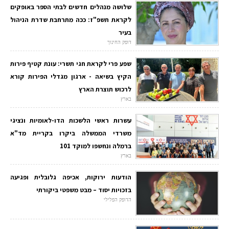
שלושה מנהלים חדשים לבתי הספר באופקים
לקראת תשפ"ז: ככה מתרחבת שדרת הניהול
בעיר
דופק החינוך
שפע פרי לקראת חגי תשרי: עונת קטיף פירות
הקיץ בשיאה - ארגון מגדלי הפירות קורא
לרכוש תוצרת הארץ
בארץ
עשרות ראשי הלשכות הדו-לאומיות ונציגי
משרדי הממשלה ביקרו בקריית מד"א
ברמלה ונחשפו למוקד 101
בארץ
הודעות ירוקות, אכיפה גלובלית ופגיעה
בזכויות יסוד – מבט משפטי ביקורתי
הדופק הפלילי