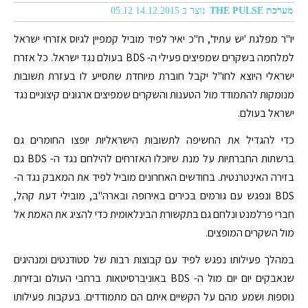
מערכת THE PULSE
נוצר ב 14.12.2015 05:12
יו"ר מפלגת 'יש עתיד', ח"כ יאיר לפיד מוביל קמפיין לגיוס אזרחי ישראל
למלחמה בשקרים שמפיצים פעילי ה- BDS בעולם נגד ישראל. כל אזרח
ישראלי היוצא לחו"ל יקבל חוברת מיוחדת שתסייע לו בעזרת תשובות
מנומקות להתמודד מול הטענות והשקרים שמפיצים ארגונים קיצוניים נגד
ישראל בעולם.
כדי להגדיל את החשיפה לתשובות הישראליות יופצו החומרים גם
ברשתות החברתיות על מנת שיוכלו האזרחים להילחם נגד ה- BDS גם
בזירה האינטרנטית. בחודשים האחרונים מוביל לפיד את המאבק נגד ה-
BDS ונפגש עם גורמים בכירים באירופה ובארה"ב, מובילי דעת קהל,
חברי פרלמנט ונלחם גם בתקשורת הבינלאומית כדי להציג את האמת אל
מול השקרים המופצים.
במהלך פעילותו נפגש לפיד עם קבוצות רבות של סטודנטים ומנהיגים
שנאבקים יום יום מול ה- BDS באוניברסיטאות ברחבי העולם ובזירות
נוספות ושמע מהם על הקשיים איתם הם מתמודדים. בעקבות פעילותו