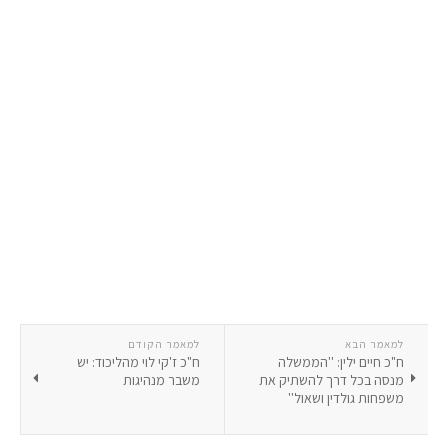
למאמר הבא
למאמר הקודם
ח"כ חיים ילין: ''הממשלה
ח"כ ז'קי לוי מהליכוד: יש
מנסה בכל דרך להשתיק את
משבר מנהיגות
משפחות גולדין ושאול''