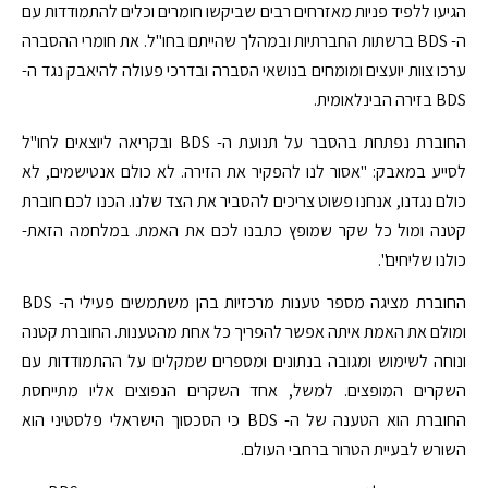
הגיעו ללפיד פניות מאזרחים רבים שביקשו חומרים וכלים להתמודדות עם
ה- BDS ברשתות החברתיות ובמהלך שהייתם בחו"ל. את חומרי ההסברה
ערכו צוות יועצים ומומחים בנושאי הסברה ובדרכי פעולה להיאבק נגד ה-
BDS בזירה הבינלאומית.
החוברת נפתחת בהסבר על תנועת ה- BDS ובקריאה ליוצאים לחו"ל
לסייע במאבק: "אסור לנו להפקיר את הזירה. לא כולם אנטישמים, לא
כולם נגדנו, אנחנו פשוט צריכים להסביר את הצד שלנו. הכנו לכם חוברת
קטנה ומול כל שקר שמופץ כתבנו לכם את האמת. במלחמה הזאת-
כולנו שליחים".
החוברת מציגה מספר טענות מרכזיות בהן משתמשים פעילי ה- BDS
ומולם את האמת איתה אפשר להפריך כל אחת מהטענות. החוברת קטנה
ונוחה לשימוש ומגובה בנתונים ומספרים שמקלים על ההתמודדות עם
השקרים המופצים. למשל, אחד השקרים הנפוצים אליו מתייחסת
החוברת הוא הטענה של ה- BDS כי הסכסוך הישראלי פלסטיני הוא
השורש לבעיית הטרור ברחבי העולם.