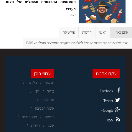
המשמעות התרבותית והסמלית של הלוח
העברי
דעות
אתם כאן:
ראשי
חדשות
פוליטיקה
יאיר לפיד מגייס את אזרחי ישראל למלחמה בשקרים שמפיצים פעילי ה- BDS
עקבו אחרינו
ערוצי תוכן
חדשות
כלכלה
Facebook
בידור
יופי
טכנולוגיה
Twitter
איכות הסביבה
Google+
בריאות
צדק חברתי
RSS
אוכל
תיירות