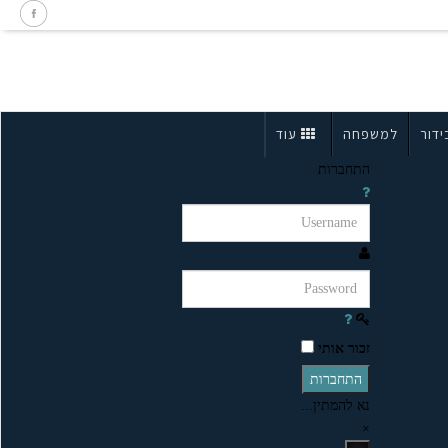
ידור
למשפחה
עוד
התחברות
זכור אותי
התחברות
נא להמתין...
×