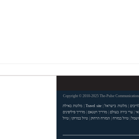
Copyright © 2010-2025 The-Pulse Communications 
דיבים
|
מלונות בישראל
|
Travel site
|
מלונות באילת
אי
|
ערי בירה בעולם
|
מדריך ויטנאם
|
מדריך פיליפינים
חשמל
|
טיול במזרח
|
המזרח הרחוק
|
טיול במרוקו
|
טיול