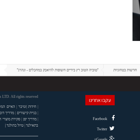
חדשות בטחוניות
''טוביה הטוב רץ בידיים חשופות להיאבק במחבלים - ונהרג''
LTD. All rights reserved
עקבו אחרינו
|
חידות
|
זנזיבר
|
האיים המל
|
בניית קישורים
|
מדריך דוב
Facebook
|
מדריך יפן
|
סקירת מוצרי 
בתאילנד
|
טיול בהולנד |
Twitter
Google+