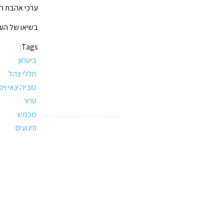
ערכי אהבת הא
בשיאו של הערב
Tags:
ביטחון
חללי צהל
טוביה ינאי ויס
טרור
מכמש
פיגועים