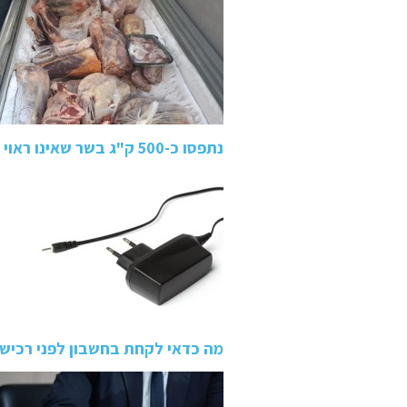
נתפסו כ-500 ק"ג בשר שאינו ראוי למאכל אדם באיטליז בטמרה:…
מה כדאי לקחת בחשבון לפני רכישת ממי