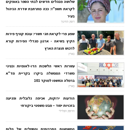
שלושה מנהלים חדשים לבתי הספר באופקים
לקראת תשפ"ז: ככה מתרחבת שדרת הניהול
בעיר
דופק החינוך
שפע פרי לקראת חגי תשרי: עונת קטיף פירות
הקיץ בשיאה - ארגון מגדלי הפירות קורא
לרכוש תוצרת הארץ
בארץ
עשרות ראשי הלשכות הדו-לאומיות ונציגי
משרדי הממשלה ביקרו בקריית מד"א
ברמלה ונחשפו למוקד 101
בארץ
הודעות ירוקות, אכיפה גלובלית ופגיעה
בזכויות יסוד – מבט משפטי ביקורתי
הדופק הפלילי
המשמעות התרבותית והסמלית של הלוח