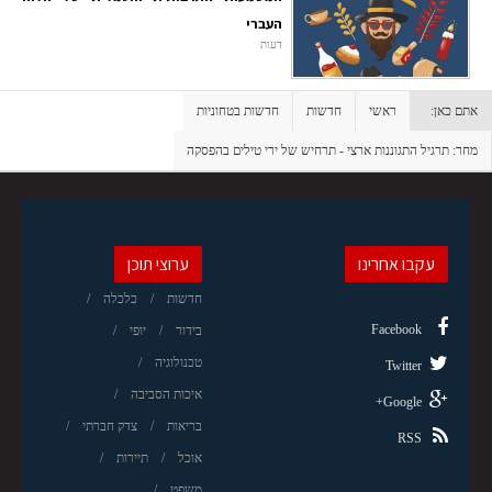
העברי
דעות
אתם כאן:
ראשי
חדשות
חדשות בטחוניות
מחר: תרגיל התגוננות ארצי - תרחיש של ירי טילים בהפסקה
עקבו אחרינו
ערוצי תוכן
חדשות
כלכלה
Facebook
בידור
יופי
טכנולוגיה
Twitter
איכות הסביבה
Google+
בריאות
צדק חברתי
RSS
אוכל
תיירות
משפט