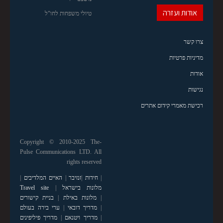
אודות ועזרה
טיולי משפחות לחו"ל
צרו קשר
מדיניות פרטיות
אודות
נגישות
רכישת מאמרי קידום אתרים
Copyright © 2010-2025 The-
Pulse Communications LTD. All
rights reserved
|
חידות
|
זנזיבר
|
האיים המלדיבים
|
מלונות בישראל
|
Travel site
|
מלונות באילת
|
בניית קישורים
|
מדריך דובאי
|
ערי בירה בעולם
|
מדריך ויטנאם
|
מדריך פיליפינים