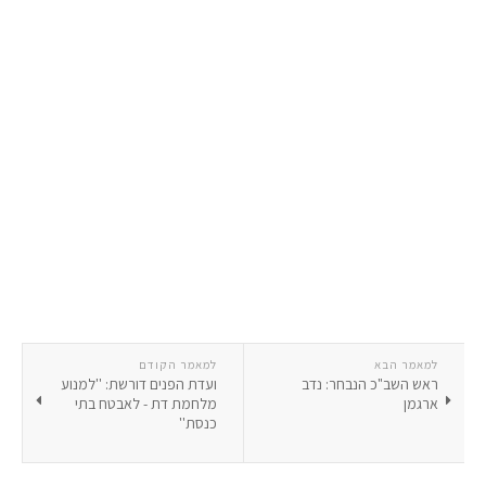
למאמר הבא
למאמר הקודם
ראש השב"כ הנבחר: נדב
ועדת הפנים דורשת: ''למנוע
ארגמן
מלחמת דת - לאבטח בתי
כנסת''