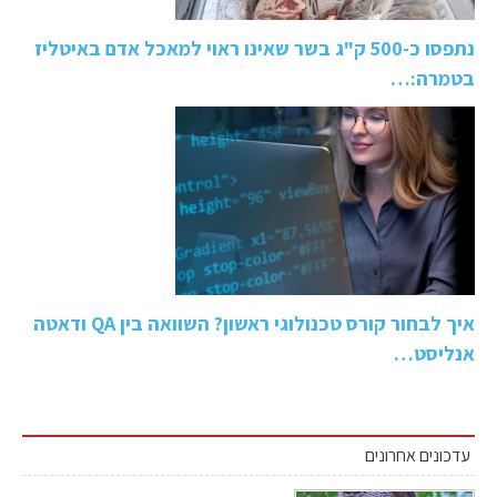
נתפסו כ-500 ק"ג בשר שאינו ראוי למאכל אדם באיטליז
בטמרה:…
איך לבחור קורס טכנולוגי ראשון? השוואה בין QA ודאטה
אנליסט…
עדכונים אחרונים