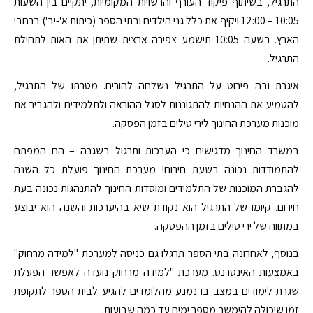
התרגיל, בשיתוף פיקוד העורף והרשויות המקומיות, יתקיים בין השעות
10:05 – 12:00 ויקיף את כלל גני הילדים ובתי הספר (כיתות א'-יב') ברחבי
הארץ. בשעה 10:05 תישמע צפירה ארצית שתיתן את האות לתחילת
התרגיל.
איגרת ובה פירוט על התרגיל נשלחה להורים. מטרתו של התרגיל,
להטמיע את ההנחיות להתגוננות לסגל ההוראה ולתלמידים ולהגביר את
מוכנות מערכת החינוך לירי טילים בזמן הפסקה.
במשרד החינוך מדגישים כי הערכות ותרגול בשגרה – הם המפתח
להתמודדות נכונה בשעת חירום! מערכת החינוך פועלת כל השנה
להגברת המוכנות של התלמידים ומוסדות החינוך להתנהגות נכונה בעת
חירום. קיומו של התרגיל הוא נקודת שיא בהיערכות והשנה הוא יבוצע
במתווה של ירי טילים בזמן ההפסקה.
בנוסף, לאחרונה בתי הספר תרגלו גם כניסה למערכת "למידה מרחוק"
באמצעות האינטרנט. מערכת "למידה מרחוק נועדה לאפשר הפעלת
שגרת לימודים במצב בו נמנע מהלומדים להגיע לבית הספר לתקופת
זמן שיכולה להימשך מספר ימים עד כמה שבועות.