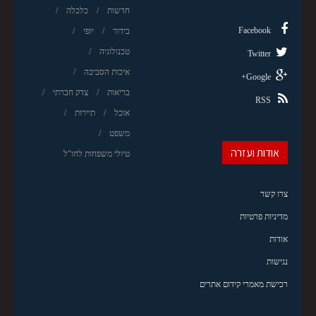
חדשות
כלכלה
Facebook
בידור
יופי
טכנולוגיה
Twitter
איכות הסביבה
Google+
בריאות
צדק חברתי
RSS
אוכל
תיירות
משפט
אודות ועזרה
טיולי משפחות לחו"ל
צרו קשר
מדיניות פרטיות
אודות
נגישות
רכישת מאמרי קידום אתרים