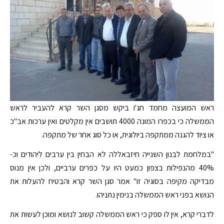
ראש המועצה מחמד חג'ו ביקש מסגן השר קרא להעביר לראש
הממשלה כי בכפרו המונה 4000 תושבים אין מקלטים ואין ערכות אב"כ
או ציוד להגנה ממתקפה ביולוגית, או כל סוג אחר של מתקפה.
"במלחמת לבנון השנייה חיזבאללה לא הבחין בין ערבים ליהודים וכ-
40% מהנפילות בצפון כמעט היו על כפרים ערביים, ולכן אין מנוס
מבדיקה מקיפה בסוגיה זו" אמר סגן השר קרא והבטיח להעלות את
הנושא בפני ראש הממשלה בנימין נתניהו.
לדברי קרא, אין לו ספק כי ראש הממשלה קשוב לנושא ומוכן לעשות את