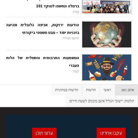
ברמלה ונחשפו למוקד 101
בארץ
הודעות ירוקות, אכיפה גלובלית ופגיעה
בזכויות יסוד – מבט משפטי ביקורתי
הדופק הפלילי
המשמעות התרבותית והסמלית של הלוח
העברי
דעות
אתם כאן:
ראשי
חדשות
חדשות בטחוניות
תלונות: יישובי הגליל אינם מוכנים לשעת חירום
עקבו אחרינו
ערוצי תוכן