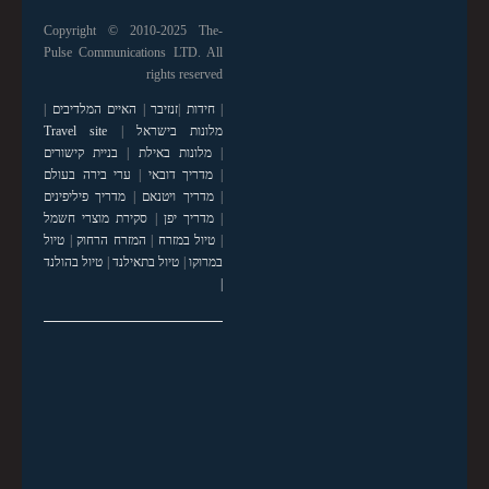
Copyright © 2010-2025 The-
Pulse Communications LTD. All
rights reserved
|
חידות
|
זנזיבר
|
האיים המלדיבים
|
מלונות בישראל
|
Travel site
|
מלונות באילת
|
בניית קישורים
|
מדריך דובאי
|
ערי בירה בעולם
|
מדריך ויטנאם
|
מדריך פיליפינים
|
מדריך יפן
|
סקירת מוצרי חשמל
|
טיול במזרח
|
המזרח הרחוק
|
טיול
במרוקו
|
טיול בתאילנד
|
טיול בהולנד
|