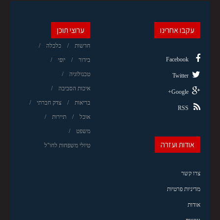
עקבו אחרינו
ערוצי תוכן
חדשות
כלכלה
Facebook
בידור
יופי
טכנולוגיה
Twitter
איכות הסביבה
Google+
בריאות
צדק חברתי
RSS
אוכל
תיירות
משפט
אודות ועזרה
טיולי משפחות לחו"ל
צרו קשר
מדיניות פרטיות
אודות