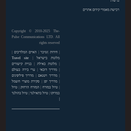
נגישות
רכישת מאמרי קידום אתרים
Copyright © 2010-2025 The-
Pulse Communications LTD. All
rights reserved
|
חידות
|
זנזיבר
|
האיים המלדיבים
|
מלונות בישראל
|
Travel site
|
מלונות באילת
|
בניית קישורים
|
מדריך דובאי
|
ערי בירה בעולם
|
מדריך ויטנאם
|
מדריך פיליפינים
|
מדריך יפן
|
סקירת מוצרי חשמל
|
טיול במזרח
|
המזרח הרחוק
|
טיול
במרוקו
|
טיול בתאילנד
|
טיול בהולנד
|