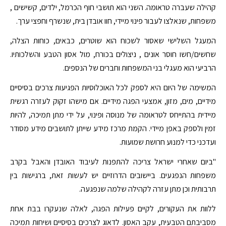
קהילה שעברה טראומה. השני הוא תושבי חוף הכרמל, ילדים, קשישים ,
משפחות, שנאלצו לעבור פינוי מיידי, חוו אובדן בית, שנשרף וחפצי ערך.
המעגל השלישי שאסור לשכוח הוא שוטרים, כבאים, כוחות הצלה,
שחשים/חשו חוסר אונים , ניצולים בכורח, מול אסון הטבע והשלכותיו.
הרביעי הוא מעגלי בני המשפחות וחברים של הנספים.
המשימה של היום היא לספק לכל האוכלוסיות הפגיעות צרכים בסיסיים
מידיים, מים, מזון, אמצעי הפגה מידיים. אם מישהו זקוק לעזרה רגשית
מיידית בהתייחס לטראומה של מנוסה ופינוי, על ידי מתן תמיכה, להיות
זמין ולספק באפן מיידי. הקמת מרכז מידע שייתן לתושבים מידע מסודר
ועדכני כדי למנוע חרושת שמועות.
"ביום שאחרי ישראל צריכה להתפנות לעיבוד האובדן והאבל בקרב
משפחות הנפגעים. ביישובים הדרוזיים יש לעשות זאת, ברגישות בין
תרבותית וכן מתן עזרה לקהילה שלמה שנפגעה.
ללוות את העקורים, לקיים פעילות הפגה, לאלה שנעקרו בבת אחת
מסביבתם הטבעית, עקב האסון. לדאוג לצרכים בסיסיים ושיחות תמיכה