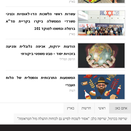
בארץ
עשרות ראשי הלשכות הדו-לאומיות ונציגי
משרדי הממשלה ביקרו בקריית מד"א
ברמלה ונחשפו למוקד 101
בארץ
הודעות ירוקות, אכיפה גלובלית ופגיעה
בזכויות יסוד – מבט משפטי ביקורתי
הדופק הפלילי
המשמעות התרבותית והסמלית של הלוח
העברי
דעות
אתם כאן:
ראשי
חדשות
בארץ
שריפה בכרמל, שריפה בלב: "אסור לשכוח לסייע גם לכוחות ההצלה מול הטראומה"