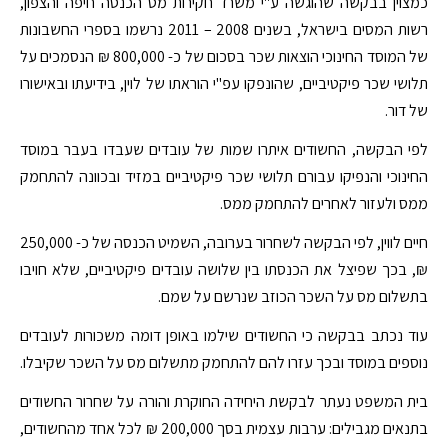
כמצוין בבקשה שהוגשה ע"י משרד חקירות מס הכנסה חיפה והצפון,
רשות המסים בישראל, בשנים 2008 – 2011 נרשמו בספרי החשבונות
של המוסד החינוכי הוצאות שכר בסכום של כ- 800,000 ₪ הנסמכים על
תלושי שכר פיקטיביים, שהונפקו עפ"י הוראתו של לוין, בידיעתו ובאישורו
של דור.
לפי הבקשה, החשודים איתרו שמות של עובדים שעבדו בעבר במוסד
החינוכי והנפיקו עבורם תלושי שכר פיקטיביים במזיד ובכוונה להתחמק
ממס ולעזור לאחרים להתחמק ממס.
חיים לווין, לפי הבקשה לשחרור בערובה, השמיט הכנסה של כ- 250,000
₪, בכך שפיצל את הכנסתו בין שלושה עובדים פיקטיביים, שלא חויבו
בתשלום מס על השכר הכוזב שנרשם על שמם.
עוד נכתב בבקשה כי החשודים שילמו באופן דומה משכורות לעובדים
נוספים במוסד ובכך עזרו להם להתחמק מתשלום מס על השכר שקיבלו.
בית המשפט נעתר לבקשת היחידה החוקרת והורה על שחרור החשודים
בתנאים מגבילים: ערבות עצמית בסך 200,000 ₪ לכל אחד מהחשודים,