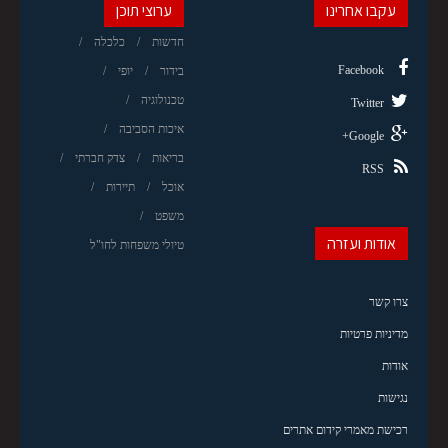
עקבו אחרינו
ערוצי תוכן
חדשות
כלכלה
Facebook
בידור
יופי
טכנולוגיה
Twitter
איכות הסביבה
Google+
בריאות
צדק חברתי
RSS
אוכל
תיירות
משפט
אודות ועזרה
טיולי משפחות לחו"ל
צרו קשר
מדיניות פרטיות
אודות
נגישות
רכישת מאמרי קידום אתרים