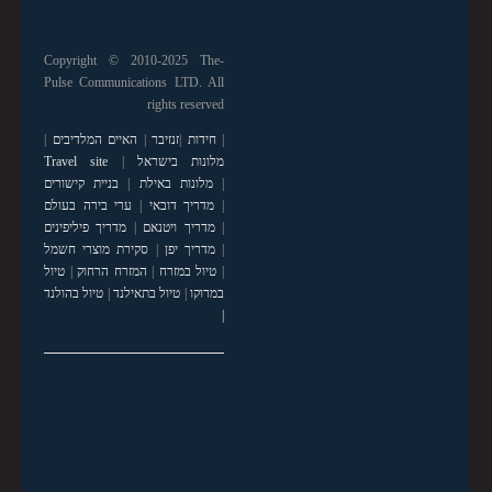
Copyright © 2010-2025 The-
Pulse Communications LTD. All
rights reserved
|
חידות
|
זנזיבר
|
האיים המלדיבים
|
מלונות בישראל
|
Travel site
|
מלונות באילת
|
בניית קישורים
|
מדריך דובאי
|
ערי בירה בעולם
|
מדריך ויטנאם
|
מדריך פיליפינים
|
מדריך יפן
|
סקירת מוצרי חשמל
|
טיול במזרח
|
המזרח הרחוק
|
טיול
במרוקו
|
טיול בתאילנד
|
טיול בהולנד
|