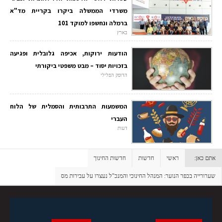
משרדי הממשלה ביקרו בקריית מד"א
ברמלה ונחשפו למוקד 101
בארץ
הודעות ירוקות, אכיפה גלובלית ופגיעה
בזכויות יסוד – מבט משפטי ביקורתי
הדופק הפלילי
המשמעות התרבותית והסמלית של הלוח
העברי
דעות
אתם כאן:
ראשי
חדשות
חדשות החינוך
שערורייה בכפר הנוער: המנהל החינוכי והמנכ"ל נעצרו על עבירות מס