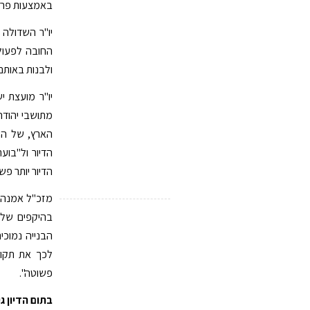
באמצעות פרסו
יו"ר השדולה
החובה לפעול
ולבנות באותם
מתושבי יהודה 
הארץ, של השר
הדיור ול"בוע
הדיור יותר פשו
מזכ"ל אמנה ז
הבנייה נמוכי
לכך את תקופ
פשוטה".
בתום הדיון 