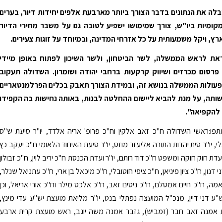
לה את הנתונים בדבר הצורך ביותר מארבעת אלפים יחידות דיור, בערים
קומיות ביו"ש, צורך שמימושו ישפיע לטובה גם על משבר מחירי הדיור
ץ, ויקל משמעותית על כל אזרחי המדינה, ובמיוחד על זוגות צעירים.
את לראש הממשלה, לשר הביטחון, ולשר השיכון לפתוח באופן מיידי
רסום מכרזים ושיווק קרקעות ברחבי יהודה ושומרון. השדולה תעקוב
עולות הממשלה בנושא זה, ובמידת הצורך תאבק בכלים הפרלמנטאריים
ותה, על מנת להביא ליישום ההחלטה לבנות, באותה נחישות בה הקפידו
להקפיאה".
פו:ראשי השדולה ח"כ זאב אלקין וח"כ פרופ' אריה אלדד, יו"ר סיעת ש"ס
 יו"ר סית יהדות התורה אליעזר מוזס, יו"ר סיעת האיחוד הלאומי ח"כ יעקב כץ
ועדת חוק חוקה ומשפט ח"כ דוד רותם, יו"ר ועדת הכנסת ח"כ יריב לוין, ח"כ זבולון
 דנון, ח"כ ציון פיניאן, ח"כ ציפי חוטובלי, ח"כ מיכאל בן ארי, ח"כ עתניאל שנלר,
ה, ח"כ חיים אמסלם, ח"כ ניסים זאב, ח"כ אלכס מילר וח"כ אורי אריאל, וכן
ש"ע דני דיין, מנכ"ל המועצה נפתלי בנט, יו"ר מליאת מועצת יש"ע עדי מינץ,
 אמנה זאב חבר (זמביש), גזבר אמנה משה יוגב, ראש מועצת קרית ארבע