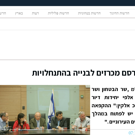
חדשות החינוך
חדשות בטחוניות
חדשות פליליות
דעות
בארץ
חדשו
סם מכרזים לבנייה בהתנחלויות
 ,שר הבטחון ושר
לפי יחידות דיור
כ אלקין:" ההקפאה
 יש לפתוח במהלך
העירוניים ."