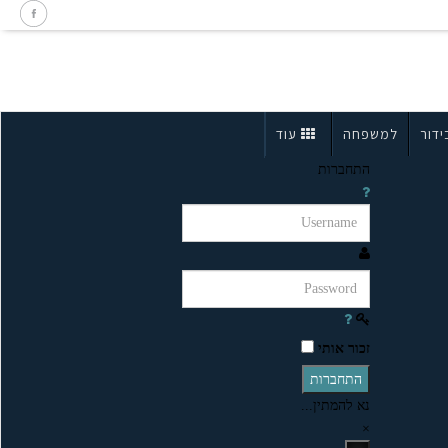
ידור
למשפחה
עוד
התחברות
זכור אותי
התחברות
נא להמתין...
×