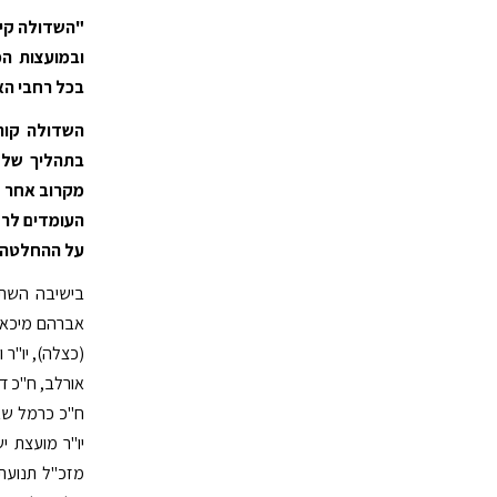
"השדולה קיב
ובמועצות המ
בכל רחבי האר
השדולה קור
בתהליך של פ
מקרוב אחר פ
העומדים לרש
על ההחלטה 
בישיבה השתת
אברהם מיכאלי,
(כצלה), יו"ר 
אורלב, ח"כ דני
ח"כ כרמל שאמ
יו"ר מועצת י
מזכ"ל תנועת