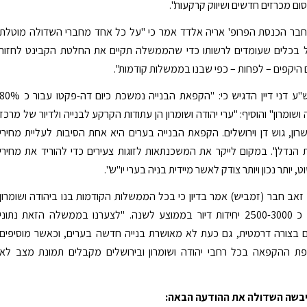
ם מכרזים חדשים ושיווק קרקעות".
 חבר הכנסת הפרופ' אריה אלדד אמר כי "על כל אחד מחברי השדולה מוטלת
 בכלים שעומדים לרשותו כדי שהממשלה תקיים את החלטת הקבינט לחזור
 היקפים – לפחות – כפי שבנו בממשלות קודמות".
יו"ר מועצת יש"ע דני דיין הדגיש כי: "הקפאת הבנייה נמשכת כיום דה-פקטו עבור כ %
ושומרון" והוסיף: "ערי יהודה ושומרון הן עתודות הקרקע לבנייה ולדיור של מרכז
ון, גוש דן וירושלים. הקפאת הבנייה בערים היא אחת הסיבות לעליית מחירי
ת הנדלן". במקום לייקר את המשכנתאות לזוגות צעירים כדי להוריד את מחירי
ט, יותר נכון ויותר צודק לאשר מיידית בניה בערי יו"ש".
אב חבר (זמביש) אמר בדיון כי בכל הממשלות הקודמות בנו ביהודה ושומרון
בהיקפים של כ 2500-3000 יחידות דיור בממוצע לשנה. "לצערנו בממשלה הזאת נתוני
ם בצורה דרמטית, גם כעת לא מאושרת בנייה חדשה בערים, וכאשר מוסיפים
ת ההקפאה בכל רחבי יהודה ושומרון ובירושלים מקבלים תמונת מצב לא
גיבשה השדולה את ההודעה הבאה: