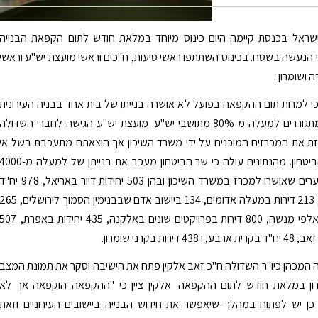
שראל בכנסת קיימה היום כינוס מיוחד במלאת חודש לתום הקפאת הבנייה
הנעשה בשטח. בכינוס השתתפו ראשי סיעות, ח"כים וראשי מועצת יש"ע וראשי
 ושומרון .
 למרות תום ההקפאה בפועל לא אושרה בנייתו של בית אחד בבניה העירונית
ביו"ש שבה מתגוררים למעלה מ 80% מתושבי יש"ע. מועצת יש"ע הגישה לחברי השדולה
ת את המכרזים המוכנים על ידי משרד השיכון אך הוצאתם מתעכבת בשל אי
חתימת שר הביטחון. מהנתונים עולה כי שר הביטחון מעכב את בנייתן של למעלה מ-00
יחידות דיור בערים שאושרו למכרז במשרד השיכון ובהן 503 יחידות דיור באריאל, 978 יח
בביתר עילית, 213 דירות במעלה אדומים, 134 ביישוב אדם שבבנימין הסמוך לירושלים, 
יחידות דיור באלפי מנשה, 800 דירות בפרויקטים שונים באלקנה, 435 יחידות באפרת, 
ירות בקרני שומרון.
יה המכהן כיו"ר השדולה ח"כ זאב אלקין פתח את הישיבה וסקר את תמונת המצב
רון במלאת חודש לתום ההקפאה. אלקין ציין כי "ההקפאה הוקפאה אך לא
כן יש לפתוח במהלך שיאפשר את חידוש הבנייה ביישובים העירוניים וזאת