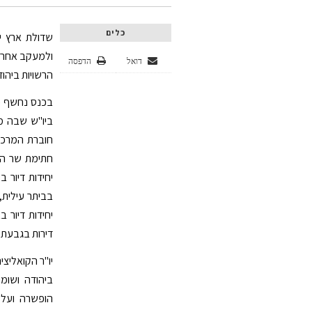
כלים
שדולת ארץ י
ולמעקב אחרי 
דואל
הדפסה
הרשויות ביהודה
בכנס נחשף כי
חוברת המרכז
דירות בגבעת זאב, 48 יח"ד בקרית ארבע, ו 438 ד
יו"ר הקואליצ
ביהודה ושומ
הופשרה ועל 