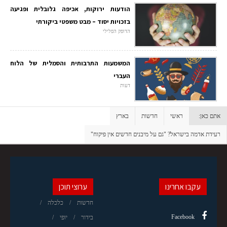
הודעות ירוקות, אכיפה גלובלית ופגיעה
בזכויות יסוד – מבט משפטי ביקורתי
הדופק הפלילי
המשמעות התרבותית והסמלית של הלוח
העברי
דעות
אתם כאן:
ראשי
חדשות
בארץ
רעידת אדמה בישראל? "גם על מיבנים חדשים אין פיקוח"
עקבו אחרינו
ערוצי תוכן
חדשות
כלכלה
Facebook
בידור
יופי