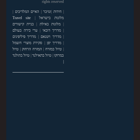
rights reserved
|
חידות
|
זנזיבר
|
האיים המלדיבים
|
מלונות בישראל
|
Travel site
|
מלונות באילת
|
בניית קישורים
|
מדריך דובאי
|
ערי בירה בעולם
|
מדריך ויטנאם
|
מדריך פיליפינים
|
מדריך יפן
|
סקירת מוצרי חשמל
|
טיול במזרח
|
המזרח הרחוק
|
טיול
במרוקו
|
טיול בתאילנד
|
טיול בהולנד
|