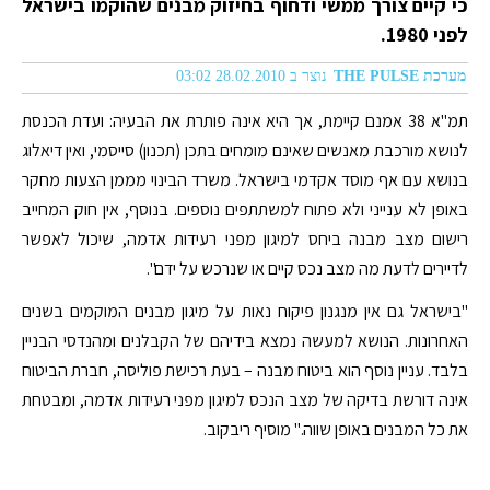
כי קיים צורך ממשי ודחוף בחיזוק מבנים שהוקמו בישראל
לפני 1980.
מערכת THE PULSE
נוצר ב 28.02.2010 03:02
תמ"א 38 אמנם קיימת, אך היא אינה פותרת את הבעיה: ועדת הכנסת
לנושא מורכבת מאנשים שאינם מומחים בתכן (תכנון) סייסמי, ואין דיאלוג
בנושא עם אף מוסד אקדמי בישראל. משרד הבינוי מממן הצעות מחקר
באופן לא ענייני ולא פתוח למשתתפים נוספים. בנוסף, אין חוק המחייב
רישום מצב מבנה ביחס למיגון מפני רעידות אדמה, שיכול לאפשר
לדיירים לדעת מה מצב נכס קיים או שנרכש על ידם".
"בישראל גם אין מנגנון פיקוח נאות על מיגון מבנים המוקמים בשנים
האחרונות. הנושא למעשה נמצא בידיהם של הקבלנים ומהנדסי הבניין
בלבד. עניין נוסף הוא ביטוח מבנה – בעת רכישת פוליסה, חברת הביטוח
אינה דורשת בדיקה של מצב הנכס למיגון מפני רעידות אדמה, ומבטחת
את כל המבנים באופן שווה." מוסיף ריבקוב.