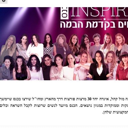
שני פרץ קריב, מרצה ומנטורית בתחום ההופעה מול קהל, איגדה יחד 30 מרצות פורצות דרך מהארץ ומחו"ל שירצו בכנס שיימשך
זום ויכלול 30 הרצאות מרתקות וממוקדות במגוון נושאים. הכנס מיועד לנשים שרוצות לקבל השראה וכלים
מקצועית שלהן.