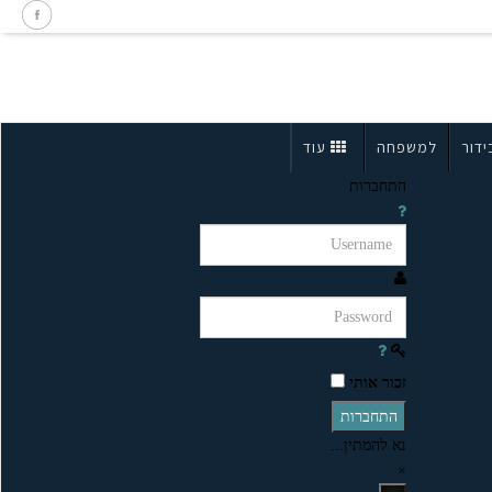
ידור
למשפחה
עוד
התחברות
זכור אותי
התחברות
נא להמתין...
×