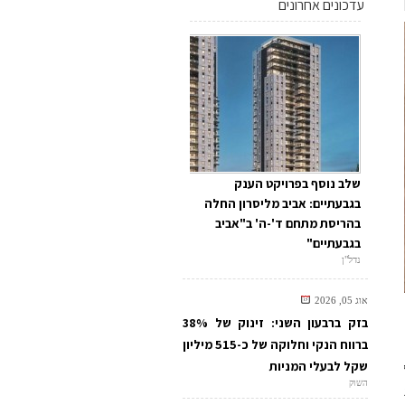
עדכונים אחרונים
שלב נוסף בפרויקט הענק
בגבעתיים: אביב מליסרון החלה
בהריסת מתחם ד'-ה' ב"אביב
בגבעתיים"
נדל"ן
אוג 05, 2026
בזק ברבעון השני: זינוק של 38%
ברווח הנקי וחלוקה של כ-515 מיליון
שקל לבעלי המניות
השוק