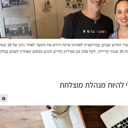
הזמר שמעון בוסקילה, שריגש את כולנו עם השיר החדש שכתב במרוקאית לאחותו איתה חידש את הקשר לאחר נתק של 20 
אשר גם אותו ישיר במופע ענק שלו לרגל חגיגות 20 שנות קריירה, לקח פסק זמן ממירוץ החיים והגיע בסופש האחרון לנפוש במלון
 להיות מנהלת מוצלחת