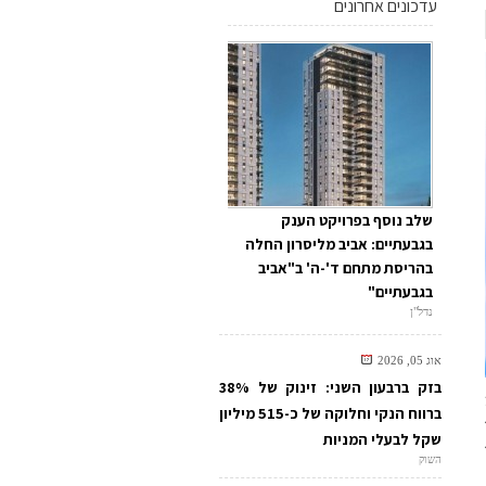
עדכונים אחרונים
שלב נוסף בפרויקט הענק
בגבעתיים: אביב מליסרון החלה
בהריסת מתחם ד'-ה' ב"אביב
בגבעתיים"
נדל"ן
אוג 05, 2026
בזק ברבעון השני: זינוק של 38%
ברווח הנקי וחלוקה של כ-515 מיליון
שקל לבעלי המניות
השוק