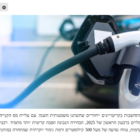
שמלי פרימיום ב-2025 דורשת התחשבות בקריטריונים ייחודיים שהשתנו משמעותית השנה. עם עליית מס הקנייה
ל-45% וירידה של 29% במכירות רכבים חשמליים ברבעון הראשון של 2025, הבחירה הנכונה הפכה קריטית יותר מתמיד. רכבי
הפרימיום החשמליים מציעים טכנולוגיות מתקדמות, טווח נסיעה של מעל 500 קילומטרים ורמת גימור יוקרתית שמתחרה במותגי