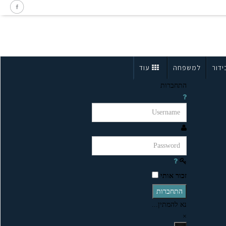
ידור
למשפחה
עוד
התחברות
זכור אותי
התחברות
נא להמתין...
×