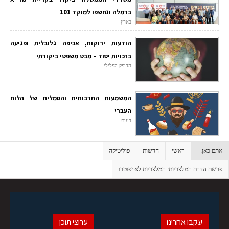
ברמלה ונחשפו למוקד 101
בארץ
הודעות ירוקות, אכיפה גלובלית ופגיעה
בזכויות יסוד – מבט משפטי ביקורתי
הדופק הפלילי
המשמעות התרבותית והסמלית של הלוח
העברי
דעות
אתם כאן:
ראשי
חדשות
פוליטיקה
פרשת הדרת המלצריות: המלצריות לא יפוטרו
עקבו אחרינו
ערוצי תוכן