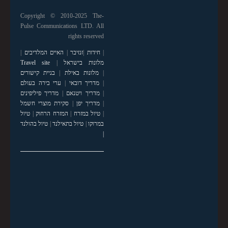
Copyright © 2010-2025 The-
Pulse Communications LTD. All
rights reserved
|
חידות
|
זנזיבר
|
האיים המלדיבים
|
מלונות בישראל
|
Travel site
|
מלונות באילת
|
בניית קישורים
|
מדריך דובאי
|
ערי בירה בעולם
|
מדריך ויטנאם
|
מדריך פיליפינים
|
מדריך יפן
|
סקירת מוצרי חשמל
|
טיול במזרח
|
המזרח הרחוק
|
טיול
במרוקו
|
טיול בתאילנד
|
טיול בהולנד
|