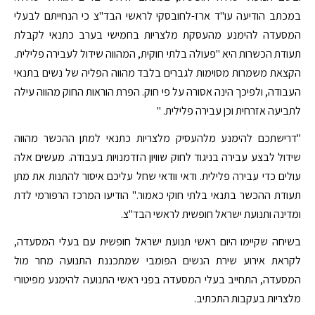
במכתב הודיעה עו"ד ארז-לחובסקי לראשי הבד"צ כי הנחייתם לבעלי
המסעדה להימנע מהעסקת מלצריות בחמישי בערב כתנאי לקבלת
תעודת הכשרות היא "פעולה בלתי חוקית, המהווה שידול לעבירה פלילית.
הקצאת משמרות מסוימות לגברים בלבד מהווה הפליה של נשים בתנאי
העבודה, ולפיכך הינה אסורה על פי חוק. הפרת הוראות החוק מהווה עילה
לתביעה אזרחית וכן עבירה פלילית. "
"דרישתכם להימנע מלהעסיק מלצריות כתנאי למתן ההכשר מהווה
שידול לבצע עבירה בניגוד לחוק שוויון הזדמנויות בעבודה. מעשים אלה
עולים כדי עבירה פלילית. ודאי וודאי שחל עליכם איסור להתנות את מתן
תעודת ההכשר בתנאי בלתי חוקי כאמור." הודיעו המרכז הרפורמי לדת
ומדינה ותנועת ישראל חופשית לראשי הבד"צ.
בשיחה שקיימו היום ראשי תנועת ישראל חופשית עם בעלי המסעדה,
לקראת אירוע שירת הנשים הפומבי שמתכננת התנועה מחר מול
המסעדה, התחייב בעלי המסעדה בפני ראשי התנועה להימנע מפיטורי
מלצריות בעקבות התכתיב.