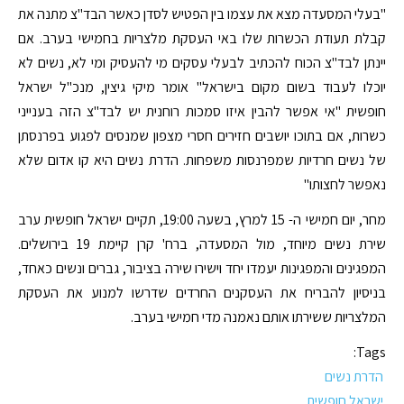
"בעלי המסעדה מצא את עצמו בין הפטיש לסדן כאשר הבד"צ מתנה את
קבלת תעודת הכשרות שלו באי העסקת מלצריות בחמישי בערב. אם
יינתן לבד"צ הכוח להכתיב לבעלי עסקים מי להעסיק ומי לא, נשים לא
יוכלו לעבוד בשום מקום בישראל" אומר מיקי גיצין, מנכ"ל ישראל
חופשית "אי אפשר להבין איזו סמכות רוחנית יש לבד"צ הזה בענייני
כשרות, אם בתוכו יושבים חזירים חסרי מצפון שמנסים לפגוע בפרנסתן
של נשים חרדיות שמפרנסות משפחות. הדרת נשים היא קו אדום שלא
נאפשר לחצותו"
מחר, יום חמישי ה- 15 למרץ, בשעה 19:00, תקיים ישראל חופשית ערב
שירת נשים מיוחד, מול המסעדה, ברח' קרן קיימת 19 בירושלים.
המפגינים והמפגינות יעמדו יחד וישירו שירה בציבור, גברים ונשים כאחד,
בניסיון להבריח את העסקנים החרדים שדרשו למנוע את העסקת
המלצריות ששירתו אותם נאמנה מדי חמישי בערב.
Tags:
הדרת נשים
ישראל חופשית