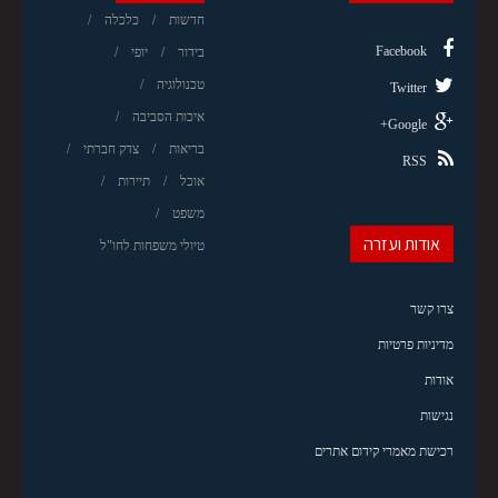
חדשות
כלכלה
Facebook
בידור
יופי
טכנולוגיה
Twitter
איכות הסביבה
Google+
בריאות
צדק חברתי
RSS
אוכל
תיירות
משפט
אודות ועזרה
טיולי משפחות לחו"ל
צרו קשר
מדיניות פרטיות
אודות
נגישות
רכישת מאמרי קידום אתרים