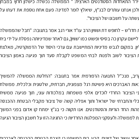
 יו"ר התאחדות הסטודנטים הארצית: " הממשלה נכשלה כישלון חרוץ במבחן
ולכן אנחנו עותרים לבג"ץ, שיאלץ לומר למדינה פעם אחת נוספת את דעתו על
תה על חשבונו של הציבור".
חדו"ש – לחופש דת ושוויון הרב עו"ד אורי רגב אמר בתגובה: "חבל שהממשלה
יישם עקרון כה בסיסי ופשוט כמו 'שוויון', גם לאחר שמדיניותה נפסלת על ידי בית
ן. במקום לגבש מדיניות המתיישבת עם ערכי היסוד של הדמוקרטיה, מאלצת
ציבור לשוב ולפנות לבתי המשפט לקבלת סעד תוך פגיעה באמון הציבור
ריב, מנכ"ל התנועה הרפורמית אמר בתגובה: "החלטת הממשלה להמשיך
ות האברכים היא פשיטת רגל מצפונית, חברתית, שלטונית וכלכלית. ממשלת
י הציבור החרדי לוכדים אלפי משפחות במלכודות עוני, תוך פגיעה ממשית
לי והחברתי של ישראל ותוך אפליה קשה של ציבור מקבלי הבטחת ההכנסה
ות החד הוריות והסטודנטים. אנו תקווה כי בג"ץ ימתח קו אדום בפני המשך
ת לממשלה ולעסקני המפלגות החרדיות כי החגיגה הזו על חשבון הציבור הגיעה
ני 2010, לאחר עשור של דיונים, קבע בית המשפט כי קצבת הבטחת ההכנסה לאברכים