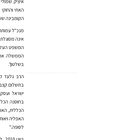
איציק שמולי
האתי והחוקי 
הקומבינה שעש
מנכ"ל עמותת 
אינה מסוגלת ל
המשפט העליו
הממשלה את ה
בשלטון".
הרב גלעד ק
בתשלום קצבא
ישראל ועסקנ
בחוסנה הכלכ
הכללית, האמה
האפליה ויאות
לסופה."
ביו