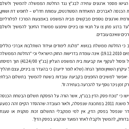
) הגישו מספר ארגונים עתירה לבג"ץ נגד החלטת הממשלה להמשיך ולשלם
כנסה לאברכים. התאחדות הסטודנטים, עמותת חדו"ש – לחופש דת ושוויון,
רמית וארגונים נוספים מבקשים מבית המשפט באמצעות המרכז לפלורליזם
גלעד ברנע מתן צו על תנאי וצו ביניים שימנעו ממשרד החינוך להמשיך ולשלם
כים שאינם עובדים.
 כי החלטת ממשלת בנושא "מלגת לימודים ועידוד השתלבות אברכי כוללים
בתעסוקה" (מיום 19.12.2010) אינה עומדת בדרישות החוק הישראלי וכי "החלטת הממשלה
היא ניסיון נואל ופסול לעקוף את קביעות בית המשפט העליון (בג"ץ 4124/00) תוך רמיסת
יקרון השוויון ומתוך הנחה (שלא לומר ידיעה) כי בהעדר צו ביניים, עצם תהליך
ה יאפשר למשיבים החפצים בקביעת עובדות בשטח להמשיך בתשלום הבלתי
ק זמן ניכר נוסף עד להכרעה בעתירה זו".
ישו כי "נוכח פסק הדין בבג"ץ, אשר הורה על הפסקת תשלום הבטחת הכנסה
לאברכים החל משנת 2011 במתכונת שנפסלה, ולאור העובדה שההסדר הקיים זהה כמעט
דר שנפסל בפסק הדין, אין למי ממקבלי התשלום זכות מוקנית או טענת
בדוחק, להמשיך ולקבלו לאחר המועד שנקבע בפסק הדין".