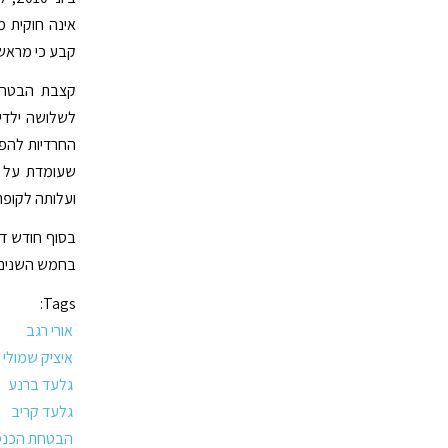
אינה חוקית 
קבע כי מראשית שנת 2011 היא לא ת
לשלושה ילדים
החרדיות להפ
ועלותה לקופת המדינה 
בסוף חודש דצ
בחמש השנים 
Tags:
אורי רגב
איציק שמולי
גלעד ברנע
גלעד קריב
הבטחת הכנס