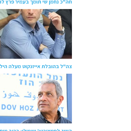
חה"כ נחמן שי תומך בעמיר פרץ 
צה"ל בהובלת אייזנקוט מעלה היל
הישג לסמוטריץ' ושמולי: ברוב מו