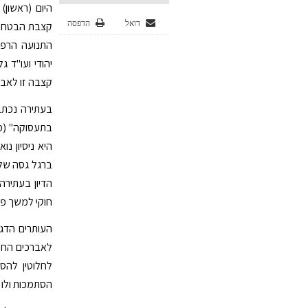
היום (ראשון
דואל
הדפסה
קצבת הבטחת ה
התנועה הרפו
יהודי ועו"ד 
קצבה זו לאבר
בעתירה נכתב
ברגל גסה של ע
הדיון בעתיר
חוקי למשך פר
העותרים הדג
לחלוטין להס
הסתמכות ולו 