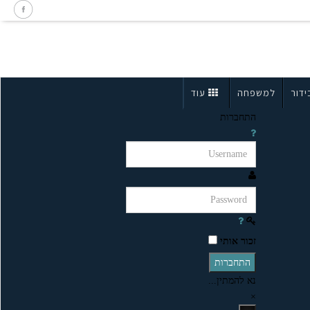
ידור
למשפחה
עוד
התחברות
זכור אותי
התחברות
נא להמתין...
×