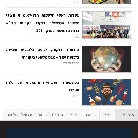
בארץ
עשרות ראשי הלשכות הדו-לאומיות ונציגי
משרדי הממשלה ביקרו בקריית מד"א
ברמלה ונחשפו למוקד 101
בארץ
הודעות ירוקות, אכיפה גלובלית ופגיעה
בזכויות יסוד – מבט משפטי ביקורתי
הדופק הפלילי
המשמעות התרבותית והסמלית של הלוח
העברי
דעות
אתם כאן:
ראשי
חדשות
בארץ
ערב יום כיפור: זוכרים את חללי המלחמה