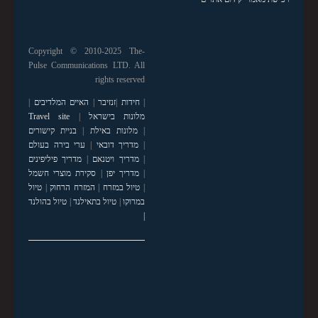
Copyright © 2010-2025 The-
Pulse Communications LTD. All
rights reserved
|
חידות
|
זנזיבר
|
האיים המלדיבים
|
מלונות בישראל
|
Travel site
|
מלונות באילת
|
בניית קישורים
|
מדריך דובאי
|
ערי בירה בעולם
|
מדריך ויטנאם
|
מדריך פיליפינים
|
מדריך יפן
|
סקירת מוצרי חשמל
|
טיול במזרח
|
המזרח הרחוק
|
טיול
במרוקו
|
טיול בתאילנד
|
טיול בהולנד
|