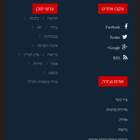
עקבו אחרינו
ערוצי תוכן
חדשות
כלכלה
Facebook
בידור
יופי
טכנולוגיה
Twitter
איכות הסביבה
Google+
בריאות
צדק חברתי
RSS
אוכל
תיירות
משפט
אודות ועזרה
טיולי משפחות לחו"ל
צרו קשר
מדיניות פרטיות
אודות
נגישות
רכישת מאמרי קידום אתרים