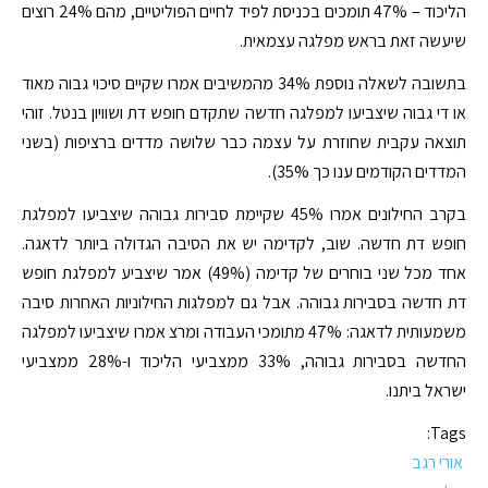
הליכוד – 47% תומכים בכניסת לפיד לחיים הפוליטיים, מהם 24% רוצים
שיעשה זאת בראש מפלגה עצמאית.
בתשובה לשאלה נוספת 34% מהמשיבים אמרו שקיים סיכוי גבוה מאוד
או די גבוה שיצביעו למפלגה חדשה שתקדם חופש דת ושוויון בנטל. זוהי
תוצאה עקבית שחוזרת על עצמה כבר שלושה מדדים ברציפות (בשני
המדדים הקודמים ענו כך 35%).
בקרב החילונים אמרו 45% שקיימת סבירות גבוהה שיצביעו למפלגת
חופש דת חדשה. שוב, לקדימה יש את הסיבה הגדולה ביותר לדאגה.
אחד מכל שני בוחרים של קדימה (49%) אמר שיצביע למפלגת חופש
דת חדשה בסבירות גבוהה. אבל גם למפלגות החילוניות האחרות סיבה
משמעותית לדאגה: 47% מתומכי העבודה ומרצ אמרו שיצביעו למפלגה
החדשה בסבירות גבוהה, 33% ממצביעי הליכוד ו-28% ממצביעי
ישראל ביתנו.
Tags:
אורי רגב