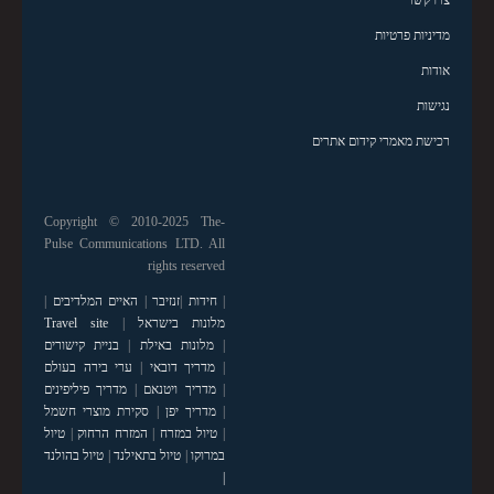
מדיניות פרטיות
אודות
נגישות
רכישת מאמרי קידום אתרים
Copyright © 2010-2025 The-
Pulse Communications LTD. All
rights reserved
|
חידות
|
זנזיבר
|
האיים המלדיבים
|
מלונות בישראל
|
Travel site
|
מלונות באילת
|
בניית קישורים
|
מדריך דובאי
|
ערי בירה בעולם
|
מדריך ויטנאם
|
מדריך פיליפינים
|
מדריך יפן
|
סקירת מוצרי חשמל
|
טיול במזרח
|
המזרח הרחוק
|
טיול
במרוקו
|
טיול בתאילנד
|
טיול בהולנד
|