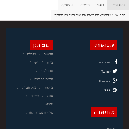
אתם כאן:
ראשי
חדשות
פוליטיקה
סקר: 43% מהישראלים רוצים את יאיר לפיד בפוליטיקה
עקבו אחרינו
ערוצי תוכן
חדשות
כלכלה
Facebook
בידור
יופי
טכנולוגיה
Twitter
איכות הסביבה
Google+
בריאות
צדק חברתי
RSS
אוכל
תיירות
משפט
אודות ועזרה
טיולי משפחות לחו"ל
צרו קשר