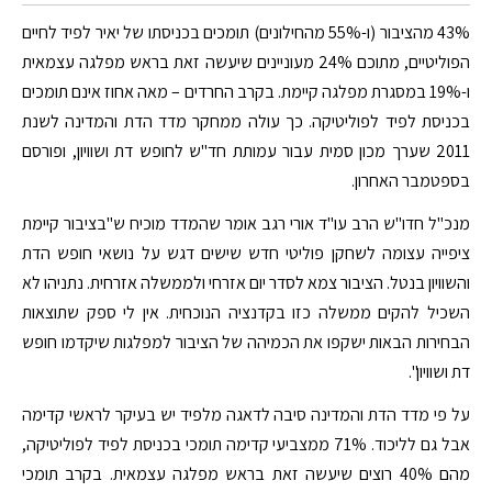
43% מהציבור (ו-55% מהחילונים) תומכים בכניסתו של יאיר לפיד לחיים
הפוליטיים, מתוכם 24% מעוניינים שיעשה זאת בראש מפלגה עצמאית
ו-19% במסגרת מפלגה קיימת. בקרב החרדים – מאה אחוז אינם תומכים
בכניסת לפיד לפוליטיקה. כך עולה ממחקר מדד הדת והמדינה לשנת
2011 שערך מכון סמית עבור עמותת חד"ש לחופש דת ושוויון, ופורסם
בספטמבר האחרון.
מנכ"ל חדו"ש הרב עו"ד אורי רגב אומר שהמדד מוכיח ש"בציבור קיימת
ציפייה עצומה לשחקן פוליטי חדש שישים דגש על נושאי חופש הדת
והשוויון בנטל. הציבור צמא לסדר יום אזרחי ולממשלה אזרחית. נתניהו לא
השכיל להקים ממשלה כזו בקדנציה הנוכחית. אין לי ספק שתוצאות
הבחירות הבאות ישקפו את הכמיהה של הציבור למפלגות שיקדמו חופש
דת ושוויון".
על פי מדד הדת והמדינה סיבה לדאגה מלפיד יש בעיקר לראשי קדימה
אבל גם לליכוד. 71% ממצביעי קדימה תומכי בכניסת לפיד לפוליטיקה,
מהם 40% רוצים שיעשה זאת בראש מפלגה עצמאית. בקרב תומכי