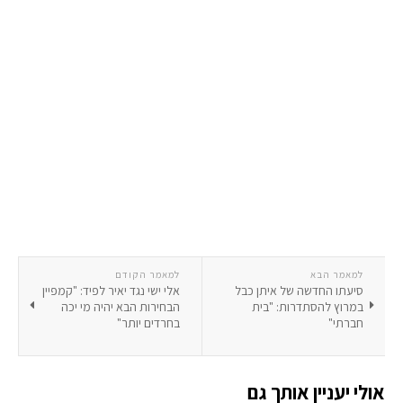
למאמר הבא
למאמר הקודם
סיעתו החדשה של איתן כבל
אלי ישי נגד יאיר לפיד: "קמפיין
במרוץ להסתדרות: "בית
הבחירות הבא יהיה מי יכה
חברתי"
בחרדים יותר"
אולי יעניין אותך גם