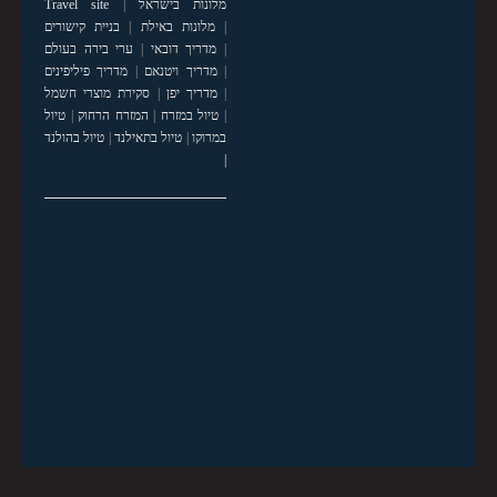
מלונות בישראל
|
Travel site
|
מלונות באילת
|
בניית קישורים
|
מדריך דובאי
|
ערי בירה בעולם
|
מדריך ויטנאם
|
מדריך פיליפינים
|
מדריך יפן
|
סקירת מוצרי חשמל
|
טיול במזרח
|
המזרח הרחוק
|
טיול
במרוקו
|
טיול בתאילנד
|
טיול בהולנד
|