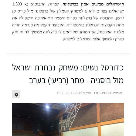
הישראלים מביעים אמון בברצלונה.
למרות התבוסה: כ- 1,500
צילום: אילוסטרציה
ישראלים צפויים להגיע למשחק הגומלין של ברצלונה מול פריס סן
ז'רמן. התבוסה של ברצלונה בפריס היממה את אירופה והשפילה את
אחת הקבוצות הגדולות בהיסטוריה. הקבוצה הקטלונית כנראה תודח
מליגת האלופות, אך המותג שקוראים לו ברצלונה ממשיך להיות חזק
בארץ ולמשוך אלפי ישראלים למשחק.
כדורסל נשים: משחק נבחרת ישראל
מול בוסניה - מחר (רביעי) בערב
מערכת THE-PULSE
נוצר ב 22.11.2016 10:11