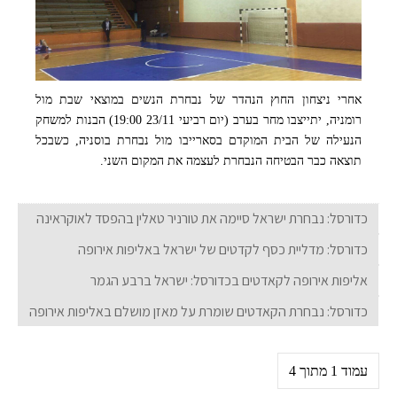
אחרי ניצחון החוץ הנהדר של נבחרת הנשים במוצאי שבת מול
רומניה, יתייצבו מחר בערב (יום רביעי 23/11 19:00) הבנות למשחק
אולם הכדורסל הבוסני בו יתקיים המשחק נגד הבנות הישראליות.
הנעילה של הבית המוקדם בסארייבו מול נבחרת בוסניה, כשבכל
תוצאה כבר הבטיחה הנבחרת לעצמה את המקום השני.
כדורסל: נבחרת ישראל סיימה את טורניר טאלין בהפסד לאוקראינה
כדורסל: מדליית כסף לקדטים של ישראל באליפות אירופה
אליפות אירופה לקאדטים בכדורסל: ישראל ברבע הגמר
כדורסל: נבחרת הקאדטים שומרת על מאזן מושלם באליפות אירופה
עמוד 1 מתוך 4