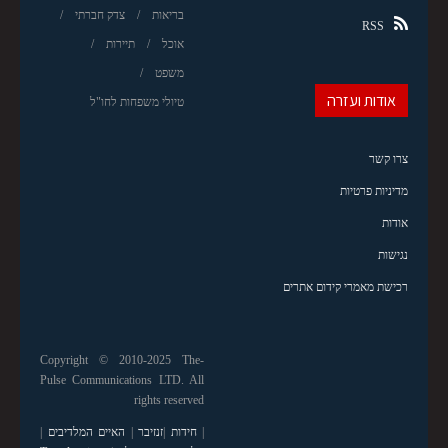
בריאות
צדק חברתי
RSS
אוכל
תיירות
משפט
אודות ועזרה
טיולי משפחות לחו"ל
צרו קשר
מדיניות פרטיות
אודות
נגישות
רכישת מאמרי קידום אתרים
Copyright © 2010-2025 The-
Pulse Communications LTD. All
rights reserved
|
חידות
|
זנזיבר
|
האיים המלדיבים
|