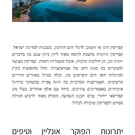
קפריסין הינו אי השוכן לרגלי הים התיכון, בשכנות למדינת ישראל.
קפריסין היוונית נחשבת לדומה מאוד ליוון כיוון שגם בה מדברים
יוונית וכן, הן חולקות תרבות, אוכל ומנטליות דומות. קפריסין מציעה
למבקרים בה מגוון רחב של אטראקציות. החל מחופשות בקיץ
למרגלות חופי הים היפייפים בה, וכלה בטיול באזורים הרריים
מרשימים. האטרקציה המרכזית בה הינה צפייה במשחקי כדורגל
איכותיים באצטדיונים עתיקים, ביחד עם אלפי אוהדים בעלי מזג
קפריסאי ייחודי. טרם תכנון הנסיעה, מומלץ מאוד לרכוש חבילת
ספורט לקפריסין שיכולה לכלול:
יתרונות הפוקר אונליין וטיפים