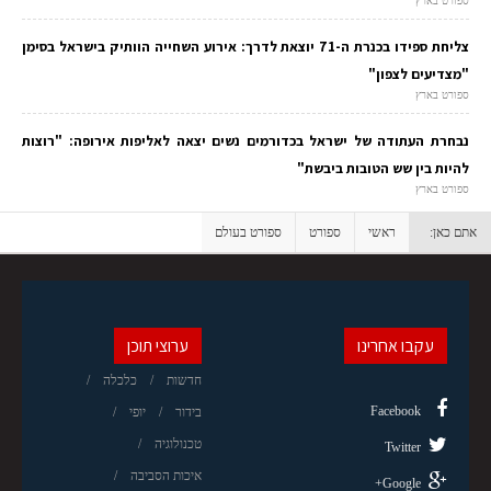
ספורט בארץ
צליחת ספידו בכנרת ה-71 יוצאת לדרך: אירוע השחייה הוותיק בישראל בסימן
"מצדיעים לצפון"
ספורט בארץ
נבחרת העתודה של ישראל בכדורמים נשים יצאה לאליפות אירופה: "רוצות
להיות בין שש הטובות ביבשת"
ספורט בארץ
אתם כאן:
ראשי
ספורט
ספורט בעולם
עקבו אחרינו
ערוצי תוכן
חדשות
כלכלה
Facebook
בידור
יופי
טכנולוגיה
Twitter
איכות הסביבה
Google+