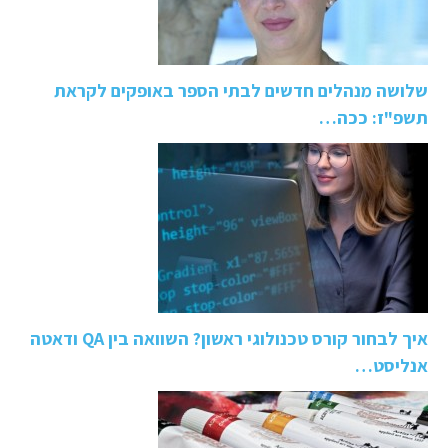
שלושה מנהלים חדשים לבתי הספר באופקים לקראת
תשפ"ז: ככה…
איך לבחור קורס טכנולוגי ראשון? השוואה בין QA ודאטה
אנליסט…