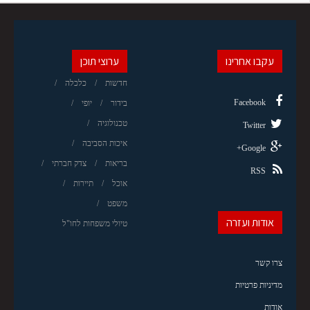
עקבו אחרינו
ערוצי תוכן
חדשות
כלכלה
Facebook
בידור
יופי
טכנולוגיה
Twitter
איכות הסביבה
Google+
בריאות
צדק חברתי
RSS
אוכל
תיירות
משפט
אודות ועזרה
טיולי משפחות לחו"ל
צרו קשר
מדיניות פרטיות
אודות