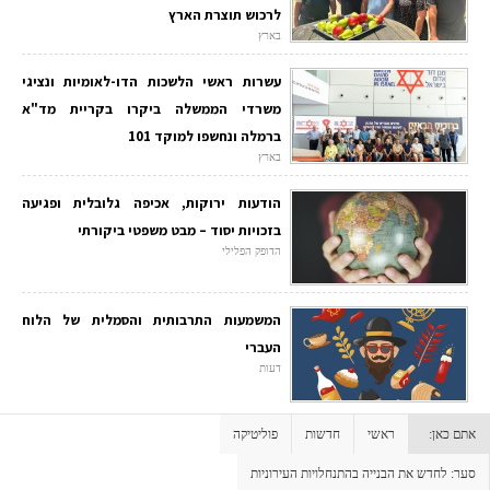
לרכוש תוצרת הארץ
בארץ
עשרות ראשי הלשכות הדו-לאומיות ונציגי
משרדי הממשלה ביקרו בקריית מד"א
ברמלה ונחשפו למוקד 101
בארץ
הודעות ירוקות, אכיפה גלובלית ופגיעה
בזכויות יסוד – מבט משפטי ביקורתי
הדופק הפלילי
המשמעות התרבותית והסמלית של הלוח
העברי
דעות
אתם כאן:
ראשי
חדשות
פוליטיקה
סער: לחדש את הבנייה בהתנחלויות העירוניות