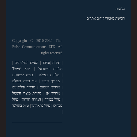
נגישות
רכישת מאמרי קידום אתרים
Copyright © 2010-2025 The-
Pulse Communications LTD. All
rights reserved
|
חידות
|
זנזיבר
|
האיים המלדיבים
|
מלונות בישראל
|
Travel site
|
מלונות באילת
|
בניית קישורים
|
מדריך דובאי
|
ערי בירה בעולם
|
מדריך ויטנאם
|
מדריך פיליפינים
|
מדריך יפן
|
סקירת מוצרי חשמל
|
טיול במזרח
|
המזרח הרחוק
|
טיול
במרוקו
|
טיול בתאילנד
|
טיול בהולנד
|