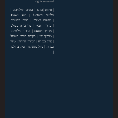
rights reserved
|
חידות
|
זנזיבר
|
האיים המלדיבים
|
מלונות בישראל
|
Travel site
|
מלונות באילת
|
בניית קישורים
|
מדריך דובאי
|
ערי בירה בעולם
|
מדריך ויטנאם
|
מדריך פיליפינים
|
מדריך יפן
|
סקירת מוצרי חשמל
|
טיול במזרח
|
המזרח הרחוק
|
טיול
במרוקו
|
טיול בתאילנד
|
טיול בהולנד
|