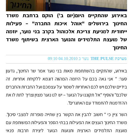
באירוע שהתקיים היום(יום ב') הוקם ברחבת משרד
החינוך בירושלים "אוהל איכות החברה" – פעילות
ייחודית למניעת צריכת אלכוהול בקרב בני נוער, יוזמה
של מועצת התלמידים והנוער הארצית בשיתוף משרד
החינוך
מערכת THE PULSE
נוצר ב 04.10.2010 09:10
באירוע, שהתקיים בהשתתפות מאות בני נוער אמר שר החינוך, גדעון
סער: " אני גאה בכם על היזמה המהווה דוגמא ללקיחת אחריות. זה
בידיים שלכם ויש לכם האחריות לשמור על עצמכם ועל החברות והחברים
שלכם" והוסיף "אל תקוננו על הנוער – יש לנו נוער מצוין וצריך לתת לו את
ההזדמנות להתמודד עם האתגרים".
השר ציין כי " חשוב להבין את הקשר בין שתייה מופרזת למצבי סיכון".
משרד החינוך העצים את הפעילות בבתי הספר והפעילות המשותפת עם
מועצת התלמידים הארצית ותנועות הנוער ליצירת תרבות פנאי