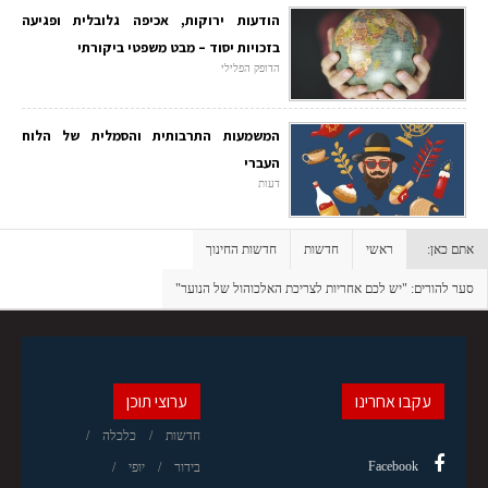
הודעות ירוקות, אכיפה גלובלית ופגיעה
בזכויות יסוד – מבט משפטי ביקורתי
הדופק הפלילי
המשמעות התרבותית והסמלית של הלוח
העברי
דעות
אתם כאן:
ראשי
חדשות
חדשות החינוך
סער להורים: "יש לכם אחריות לצריכת האלכוהול של הנוער"
עקבו אחרינו
ערוצי תוכן
חדשות
כלכלה
Facebook
בידור
יופי