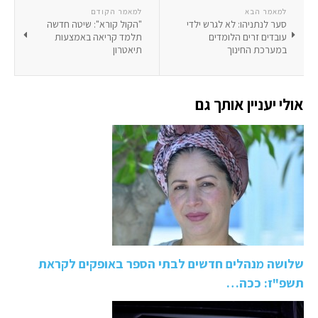
למאמר הבא
למאמר הקודם
סער לנתניהו: לא לגרש ילדי
"הקול קורא": שיטה חדשה
עובדים זרים הלומדים
תלמד קריאה באמצעות
במערכת החינוך
תיאטרון
אולי יעניין אותך גם
שלושה מנהלים חדשים לבתי הספר באופקים לקראת
תשפ"ז: ככה…