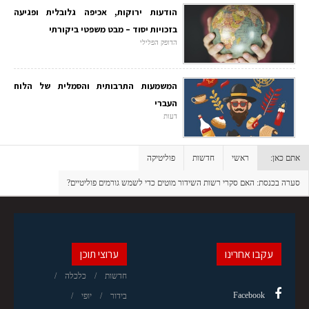
הודעות ירוקות, אכיפה גלובלית ופגיעה
בזכויות יסוד – מבט משפטי ביקורתי
הדופק הפלילי
המשמעות התרבותית והסמלית של הלוח
העברי
דעות
אתם כאן:
ראשי
חדשות
פוליטיקה
סערה בכנסת: האם סקרי רשות השידור מוטים כדי לשמש גורמים פוליטיים?
עקבו אחרינו
ערוצי תוכן
חדשות
כלכלה
Facebook
בידור
יופי