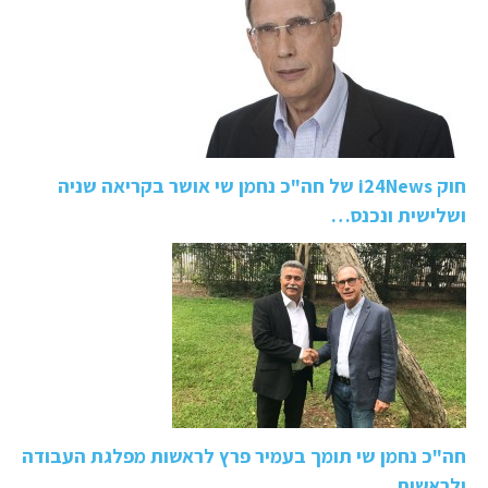
חוק i24News של חה"כ נחמן שי אושר בקריאה שניה
ושלישית ונכנס…
חה"כ נחמן שי תומך בעמיר פרץ לראשות מפלגת העבודה
ולראשות…