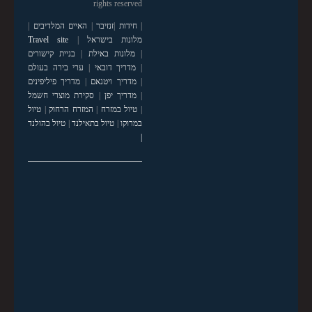
rights reserved
|
חידות
|
זנזיבר
|
האיים המלדיבים
|
מלונות בישראל
|
Travel site
|
מלונות באילת
|
בניית קישורים
|
מדריך דובאי
|
ערי בירה בעולם
|
מדריך ויטנאם
|
מדריך פיליפינים
|
מדריך יפן
|
סקירת מוצרי חשמל
|
טיול במזרח
|
המזרח הרחוק
|
טיול
במרוקו
|
טיול בתאילנד
|
טיול בהולנד
|