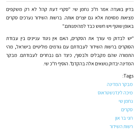
בדיון בוועדה אמר ח"כ נחמן שי: "סקרי דעת קהל לא רק משקפים
מציאות מסוימת אלא גם יוצרים אותה. ברשות השידור נערכים סקרים
באופן שוטף ויש חשש כבד למהימנותם."
"יש לבדוק מי עורך את הסקרים, האם אין ניגוד עניינים בין עבודת
הסוקרים ברשות השידור לעבודתם עם גורמים פוליטיים בישראל, מהי
התמורה שהם מקבלים ולבסוף, כיצד הם נבחרים לעבודתם. מבקר
המדינה יבדוק נושאים אלה בהקדם". הוסיף ח"כ שי.
Tags:
מבקר המדינה
מיכה לינדנשטראוס
נחמן שי
סקרים
רוני בר און
רשות השידור