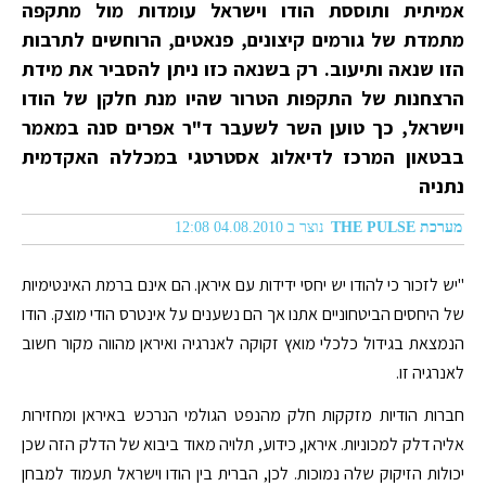
אמיתית ותוססת הודו וישראל עומדות מול מתקפה
מתמדת של גורמים קיצונים, פנאטים, הרוחשים לתרבות
הזו שנאה ותיעוב. רק בשנאה כזו ניתן להסביר את מידת
הרצחנות של התקפות הטרור שהיו מנת חלקן של הודו
וישראל, כך טוען השר לשעבר ד"ר אפרים סנה במאמר
בבטאון המרכז לדיאלוג אסטרטגי במכללה האקדמית
נתניה
מערכת THE PULSE
נוצר ב 04.08.2010 12:08
"יש לזכור כי להודו יש יחסי ידידות עם איראן. הם אינם ברמת האינטימיות
של היחסים הביטחוניים אתנו אך הם נשענים על אינטרס הודי מוצק. הודו
הנמצאת בגידול כלכלי מואץ זקוקה לאנרגיה ואיראן מהווה מקור חשוב
לאנרגיה זו.
חברות הודיות מזקקות חלק מהנפט הגולמי הנרכש באיראן ומחזירות
אליה דלק למכוניות. איראן, כידוע, תלויה מאוד ביבוא של הדלק הזה שכן
יכולות הזיקוק שלה נמוכות. לכן, הברית בין הודו וישראל תעמוד למבחן