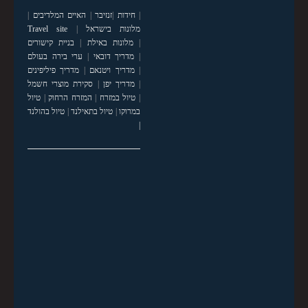
|
חידות
|
זנזיבר
|
האיים המלדיבים
|
מלונות בישראל
|
Travel site
|
מלונות באילת
|
בניית קישורים
|
מדריך דובאי
|
ערי בירה בעולם
|
מדריך ויטנאם
|
מדריך פיליפינים
|
מדריך יפן
|
סקירת מוצרי חשמל
|
טיול במזרח
|
המזרח הרחוק
|
טיול
במרוקו
|
טיול בתאילנד
|
טיול בהולנד
|