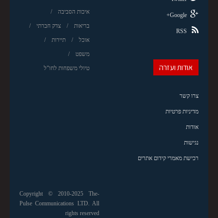
איכות הסביבה
Google+
בריאות
צדק חברתי
RSS
אוכל
תיירות
משפט
אודות ועזרה
טיולי משפחות לחו"ל
צרו קשר
מדיניות פרטיות
אודות
נגישות
רכישת מאמרי קידום אתרים
Copyright © 2010-2025 The-
Pulse Communications LTD. All
rights reserved