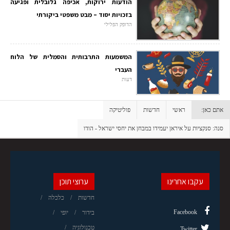
הודעות ירוקות, אכיפה גלובלית ופגיעה
בזכויות יסוד – מבט משפטי ביקורתי
הדופק הפלילי
המשמעות התרבותית והסמלית של הלוח
העברי
דעות
אתם כאן:
ראשי
חדשות
פוליטיקה
סנה: סנקציות על איראן יעמידו במבחן את יחסי ישראל - הודו
עקבו אחרינו
ערוצי תוכן
חדשות
כלכלה
Facebook
בידור
יופי
טכנולוגיה
Twitter