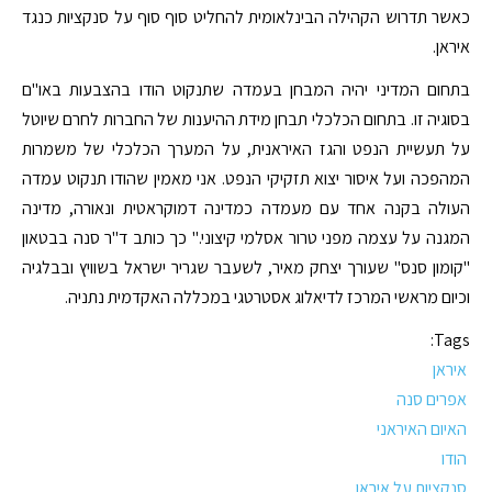
כאשר תדרוש הקהילה הבינלאומית להחליט סוף סוף על סנקציות כנגד
איראן.
בתחום המדיני יהיה המבחן בעמדה שתנקוט הודו בהצבעות באו"ם
בסוגיה זו. בתחום הכלכלי תבחן מידת ההיענות של החברות לחרם שיוטל
על תעשיית הנפט והגז האיראנית, על המערך הכלכלי של משמרות
המהפכה ועל איסור יצוא תזקיקי הנפט. אני מאמין שהודו תנקוט עמדה
העולה בקנה אחד עם מעמדה כמדינה דמוקראטית ונאורה, מדינה
המגנה על עצמה מפני טרור אסלמי קיצוני." כך כותב ד"ר סנה בבטאון
"קומון סנס" שעורך יצחק מאיר, לשעבר שגריר ישראל בשוויץ ובבלגיה
וכיום מראשי המרכז לדיאלוג אסטרטגי במכללה האקדמית נתניה.
Tags:
איראן
אפרים סנה
האיום האיראני
הודו
סנקציות על איראן