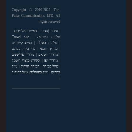
Copyright © 2010-2025 The-
Pulse Communications LTD. All
rights reserved
|
חידות
|
זנזיבר
|
האיים המלדיבים
|
מלונות בישראל
|
Travel site
|
מלונות באילת
|
בניית קישורים
|
מדריך דובאי
|
ערי בירה בעולם
|
מדריך ויטנאם
|
מדריך פיליפינים
|
מדריך יפן
|
סקירת מוצרי חשמל
|
טיול במזרח
|
המזרח הרחוק
|
טיול
במרוקו
|
טיול בתאילנד
|
טיול בהולנד
|