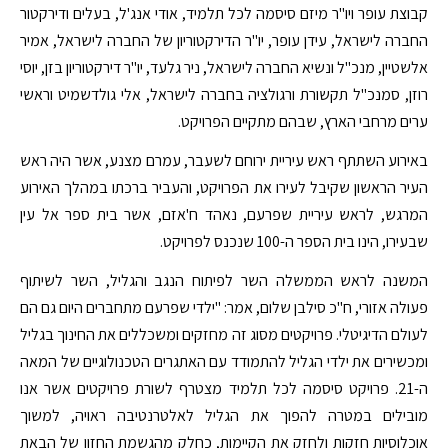
קבוצת עופר ויו"ר מיזם סיסמה לכל תלמיד, אודי אנג'ל, בעלים ודירקטור
החברה לישראל, עידן עופר, יו"ר הדירקטוריון של החברה לישראל, אמיר
אלשטיין, מנכ"ל ונשיא החברה לישראל, ניר גלעד, יו"ר דירקטוריון בזן, יוסי
רוזן, סמנכ"ל תקשורת ורגולציה בחברה לישראל, אלי גולדשמיט וראשי
ערים מרחבי הארץ, שבהם מתקיים הפרויקט.
באירוע השתתף ראש עיריית ירוחם לשעבר, עמרם מצנע, אשר היה ראש
העיר הראשון שקיבל לעירו את הפרויקט, והעביר ברכתו במהלך האירוע
המרגש, לראש עיריית שפרעם, נאהד ח'אזם, אשר בית ספר אל עין
שבעירו, הינו בית הספר ה-100 שנכנס לפרויקט.
המשנה לראש הממשלה השר לפיתוח הנגב והגליל, השר לשיתוף
פעולה אזורי, ח"כ סילבן שלום, אמר: "ילדי שפרעם מתחברים היום גם הם
לעולם הדיגיטלי. פרויקטים מסוג זה מחזקים ומשכללים את החינוך בגליל
ומכשירים את ילדי הגליל להתמודד עם האתגרים הטכנולוגיים של המאה
ה-21. פרויקט סיסמה לכל תלמיד מצטרף לשורת פרויקטים אשר אנו
מובילים במטרה להפוך את הגליל לאלטרנטיבה ראויה, למשוך
אוכלוסיות חזקות ולחזק את הקיימות, כחלק מהגשמת החזון של הבאת