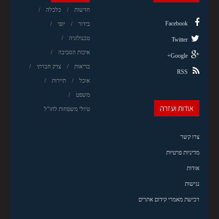
חדשות
כלכלה
Facebook
בידור
יופי
טכנולוגיה
Twitter
איכות הסביבה
Google+
בריאות
צדק חברתי
RSS
אוכל
תיירות
משפט
אודות ועזרה
טיולי משפחות לחו"ל
צרו קשר
מדיניות פרטיות
אודות
נגישות
רכישת מאמרי קידום אתרים