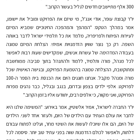
300 אלף מתיישבים חדשים לגליל בעשור הקרוב."
יו"ר קבוצת עופר, אודי אנג'ל, מי שיזם את הפרויקט ומוביל את יישומו,
אמר במהלך הטקס: "המהפך והמהפכה החינוכיים שמביא המיזם
לעיירות הפיתוח ולפריפריה, מלמד את כל תלמידי ישראל לדבר באותה
השפה. רק כך נוצר שוויון הזדמנויות אמיתי. הצלחת המיזם טמונה
בעבודה המדהימה של עשרות אנשים, שמקדישים שעות רבות לאפשר
לכל מנהל, מורה ותלמיד, ללמוד ולהתנהל בתוך סביבה ממוחשבת
ומתוקשבת, ההצלחה טמונה בהטמעת הפרויקט, ובגישה האישית שכל
מורה ומנהל מקבל. אנחנו חוגגים היום את הכנסת בית הספר ה-100
לפרויקט. אלפי ילדים בצפון ובדרום, בנגב ובגליל, כבר נהנים מפרות
הפרויקט, ואני מקווה, כי אלפים רבים, יתוודעו אליו בזמן הקרוב."
יו"ר החברה לישראל, אמיר אלשטיין, אמר באירוע: "המשימה שלנו היא
לחבר את עולם העתיד עם הילדים של היום, ולעזור אחד לשני. הילדים
של היום, הם אלו שיוכלו לעשות את השינוי מחר, ועלינו לפתוח עבורם
דלתות, ולאפשר לכולם הזדמנות שווה בפני עתיד טוב יותר. סיסמה לכל