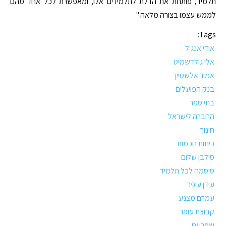
תלמיד, פותחת את הדלת לתלמידים אלו, ומאפשרת לכל אחד מהם
לממש עצמו בצורה מלאה."
Tags:
אודי אנג'ל
אלי גולדשמיט
אמיר אלשטיין
בנק הפועלים
בתי ספר
החברה לישראל
חינוך
כיתות חכמות
סילבן שלום
סיסמה לכל תלמיד
עידן עופר
עמרם מצנע
קבוצת עופר
שפרעם