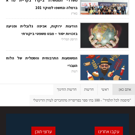
משרדי הממשלה ביקרו בקריית מד"א
ברמלה ונחשפו למוקד 101
בארץ
הודעות ירוקות, אכיפה גלובלית ופגיעה
בזכויות יסוד – מבט משפטי ביקורתי
הדופק הפלילי
המשמעות התרבותית והסמלית של הלוח
העברי
דעות
אתם כאן:
ראשי
חדשות
חדשות החינוך
"סיסמה לכל תלמיד" - 100 בתי ספר בפריפריה מתחברים לעידן הדיגיטלי
עקבו אחרינו
ערוצי תוכן