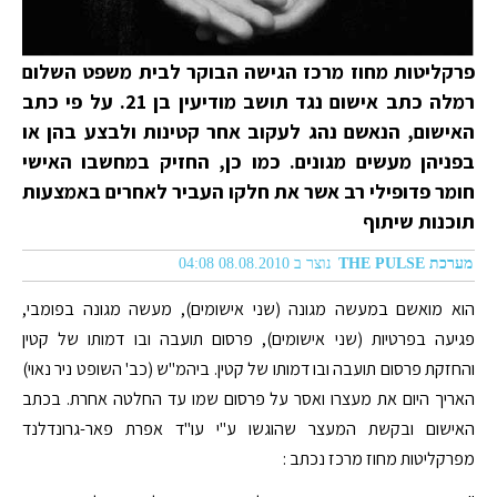
פרקליטות מחוז מרכז הגישה הבוקר לבית משפט השלום
רמלה כתב אישום נגד תושב מודיעין בן 21. על פי כתב
האישום, הנאשם נהג לעקוב אחר קטינות ולבצע בהן או
בפניהן מעשים מגונים. כמו כן, החזיק במחשבו האישי
חומר פדופילי רב אשר את חלקו העביר לאחרים באמצעות
תוכנות שיתוף
מערכת THE PULSE
נוצר ב 08.08.2010 04:08
הוא מואשם במעשה מגונה (שני אישומים), מעשה מגונה בפומבי,
פגיעה בפרטיות (שני אישומים), פרסום תועבה ובו דמותו של קטין
והחזקת פרסום תועבה ובו דמותו של קטין. ביהמ"ש (כב' השופט ניר נאוי)
האריך היום את מעצרו ואסר על פרסום שמו עד החלטה אחרת. בכתב
האישום ובקשת המעצר שהוגשו ע"י עו"ד אפרת פאר-גרונדלנד
מפרקליטות מחוז מרכז נכתב :