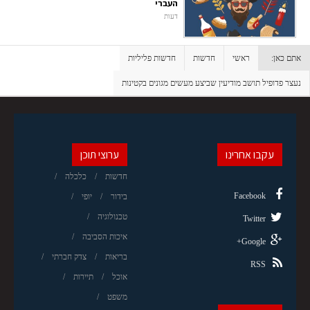
העברי
דעות
אתם כאן:
ראשי
חדשות
חדשות פליליות
נעצר פדופיל תושב מודיעין שביצע מעשים מגונים בקטינות
עקבו אחרינו
ערוצי תוכן
חדשות
כלכלה
Facebook
בידור
יופי
טכנולוגיה
Twitter
איכות הסביבה
Google+
בריאות
צדק חברתי
RSS
אוכל
תיירות
משפט