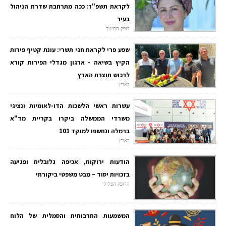
לקראת תשפ"ז: ככה מתרחבת שדרת הניהול
בעיר
דופק החינוך
שפע פרי לקראת חגי תשרי: עונת קטיף פירות
הקיץ בשיאה - ארגון מגדלי הפירות קורא
לרכוש תוצרת הארץ
בארץ
עשרות ראשי הלשכות הדו-לאומיות ונציגי
משרדי הממשלה ביקרו בקריית מד"א
ברמלה ונחשפו למוקד 101
בארץ
הודעות ירוקות, אכיפה גלובלית ופגיעה
בזכויות יסוד – מבט משפטי ביקורתי
הדופק הפלילי
המשמעות התרבותית והסמלית של הלוח