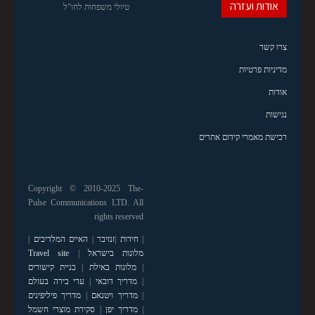
אודות ועזרה
טיולי משפחות לחו"ל
צרו קשר
מדיניות פרטיות
אודות
נגישות
רכישת מאמרי קידום אתרים
Copyright © 2010-2025 The-
Pulse Communications LTD. All
rights reserved
|
חידות
|
זנזיבר
|
האיים המלדיבים
|
מלונות בישראל
|
Travel site
|
מלונות באילת
|
בניית קישורים
|
מדריך דובאי
|
ערי בירה בעולם
|
מדריך ויטנאם
|
מדריך פיליפינים
|
מדריך יפן
|
סקירת מוצרי חשמל