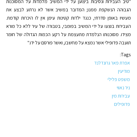
"טיב העבירות ונסיבות ביצוען על ידי המשיב מלמדות על המסוכנות
הגבוהה הנשקפת ממנו; המדובר במשיב אשר לא נרתע לבצע את
מעשיו באופן סדרתי, כנגד ילדות קטינות עימן אין לו היכרות קודמת.
העבירות בוצעו על ידי המשיב בפומבי, בטבורה של עיר ללא כל מורא
מצידו. מסוכנותו הנלמדת מתעצמת על רקע הכמות הגדולה של חומר
תועבה פדופילי אשר נמצא על מחשבו, ואשר פורסם על ידו."
Tags:
אפרת פאר גרונדלנד
מודיעין
משפט פלילי
ניר נאווי
עבירות מין
פדופילים