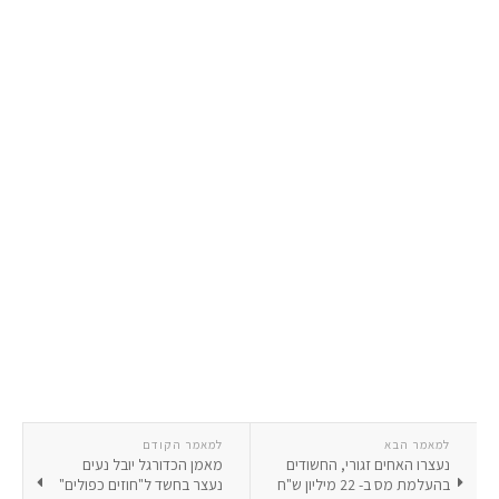
למאמר הבא
למאמר הקודם
נעצרו האחים זגורי, החשודים
מאמן הכדורגל יובל נעים
בהעלמת מס ב- 22 מיליון ש"ח
נעצר בחשד ל"חוזים כפולים"