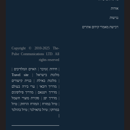
אודות
נגישות
רכישת מאמרי קידום אתרים
Copyright © 2010-2025 The-
Pulse Communications LTD. All
rights reserved
|
חידות
|
זנזיבר
|
האיים המלדיבים
|
מלונות בישראל
|
Travel site
|
מלונות באילת
|
בניית קישורים
|
מדריך דובאי
|
ערי בירה בעולם
|
מדריך ויטנאם
|
מדריך פיליפינים
|
מדריך יפן
|
סקירת מוצרי חשמל
|
טיול במזרח
|
המזרח הרחוק
|
טיול
במרוקו
|
טיול בתאילנד
|
טיול בהולנד
|