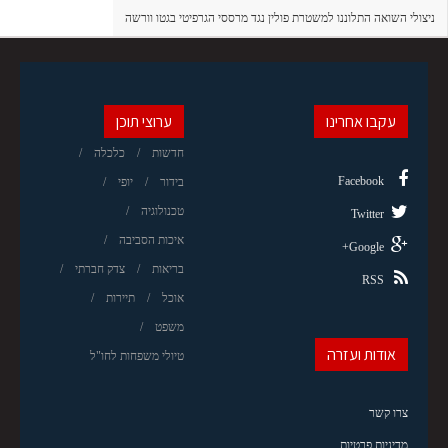
ניצולי השואה התלוננו למשטרת פולין נגד מרססי הגרפיטי בגטו וורשה
עקבו אחרינו
ערוצי תוכן
חדשות
כלכלה
Facebook
בידור
יופי
טכנולוגיה
Twitter
איכות הסביבה
Google+
בריאות
צדק חברתי
RSS
אוכל
תיירות
משפט
אודות ועזרה
טיולי משפחות לחו"ל
צרו קשר
מדיניות פרטיות