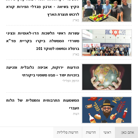
הקיץ בשיאה - ארגון מגדלי הפירות קורא
לרכוש תוצרת הארץ
בארץ
עשרות ראשי הלשכות הדו-לאומיות ונציגי
משרדי הממשלה ביקרו בקריית מד"א
ברמלה ונחשפו למוקד 101
בארץ
הודעות ירוקות, אכיפה גלובלית ופגיעה
בזכויות יסוד – מבט משפטי ביקורתי
הדופק הפלילי
המשמעות התרבותית והסמלית של הלוח
העברי
דעות
אתם כאן:
ראשי
חדשות
חדשות פליליות