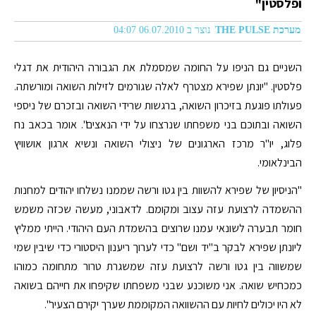
ופלסטין"
מערכת THE PULSE
נוצר ב 06.07.2010 04:07
השניים גם הניפו על החומה שמסמלת את הגבורה היהודית את דגלי
פלסטין. "יונתן שפירא מצטרף לאלה שגורמים לזילות השואה ומורשתה.
פעולתו פוגעת בזיכרון השואה, ברגשות שרידי השואה ובזכרם של ניספי
השואה ובתוכם בני משפחתו שנרצחו על ידי הנאצים". אומר בכאב נח
פלוג, יו"ר מרכז הארגונים של ניצולי השואה ונשיא ארגון אושוויץ
הבינלאומי.
"הניסיון של שפירא להשוות בין גטו ורשה שממנו נשלחו יהודים למחנות
ההשמדה לרצועת עזה עצוב ומקומם. לדאבוני, מעשה שכזה משמש
חומר תבערה לשונאי עמנו שרוצים בהשמדת העם היהודי. הייתי ממליץ
ליונתן שפירא לבקר ב"יד ושם" כדי לערוך ריענון היסטורי כדי שיבין שמי
שמשווה בין גטו ורשה לרצועת עזה שמשגרת טרור מתחומה כמוהו
כמכחיש שואה. אני משוכנע שבני משפחתו שקיפחו את חייהם בשואה
לא היו יכולים לחיות עם ההשוואה המקוממת שערך יקירם הצעיר".