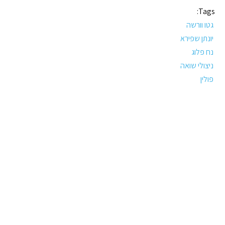
Tags:
גטו וורשה
יונתן שפירא
נח פלוג
ניצולי שואה
פולין